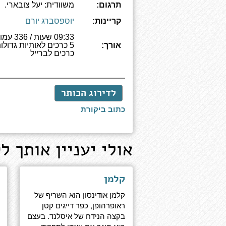
תרגום:
משוודית: יעל צובארי.
קריינות:
יוספסברג יורם
09:33 שעות /
אורך:
כרכים לברייל
לדירוג הכותר
כתוב ביקורת
אולי יעניין אותך לק
קלמן
קלמן אודינסון הוא השריף של
ראופרהופן, כפר דייגים קטן
בקצה הנידח של איסלנד. בעצם