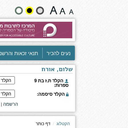
אנחנו
שנה
יודעים
שאתה
גודל
זוכר
טקסט
וצבעים:
נעים להכיר
תנאי זכאות והרשמ
שלום, אורח
הקלד ת.ז בת 9
ספרות:
הקלד סיסמה:
הרשמה
|
הקטלוג
דף כותר