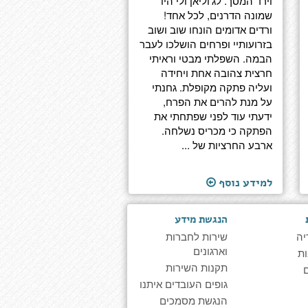
וירד המסך. לג'וליאן ולי היו
שמונה הדרנים, לכל אחד!
ורדים אדומים הונחו שוב ושוב
בזרועותיי ופרחים הושלכו לעבר
הבמה. השפלתי מבטי וראיתי
חרצית צהובה אחת ויחידה
ועליה פתקה מקופלת. גחנתי
על מנת להרים את הפרח,
ידעתי עוד לפני שפתחתי את
הפתקה כי מכריס נשלחה.
ארבע החרציות של ...
למידע נוסף
הנגשת מידע
יה
שירות לחברות
וארגונים
ת
תקנות השירות
גופים העובדים איתנו
הנגשת מסמכים