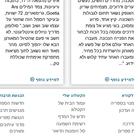
וסכנה, מחדדים חושים, נעשים
איורים מהמאה ה־17, כתובות
ערים ודרוכים, מצמיחים שריון.
ורעיונות, צמד המילים Ars
האופק נשאר תחום לגבולות
Goetia, גרימוארים, 72 ישויות,
השכונה. קיץ אחד, פרוע
ובעיקר הסמל הזה שחוזר על
ומסוכן, בוגי מגיע אל צומת
עצמו שוב ושוב ושוב." סולומון,
דרכים ומנסה בכל הכוח לבחור
מדריך טיולים אינטליגנטי, לא
את הפנייה הנכונה. מעברו
חשב אי פעם שהטיול המאורגן
האחד עולם אלים של פשע לא
הבא שלו יהפוך לסיוט. מהר
מאורגן והישרדות בכל מחיר,
מאוד הוא נשאב לתוך מציאות
ומעברו האחר עתיד קלוש ולא
מתפרקת ואימתית שכוללת
ידוע. "...
טק...
למידע נוסף
למידע נוסף
לקורא
הקטלוג שלי
הנגשת תרבות
מנוי בספריה
עמוד הבית של
חדשות הספר
הקטלוג
ועדכון
מנגישים תרבו
חדש על המדף
הנגשת ספרים
דרכה
רשימת השמעה
מדור עיתונים
 ספרים
סל הזמנות הדואר
ומגזינים