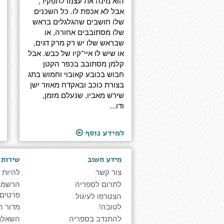
הוא מינה את עצמו לתפקיד,
אבל לא אכפת לו. כל השכנים
שלו חושבים שהגלגלים בראש
שלו מסתובבים אחורה, או
שבראש שלו יש רק מרק דגים,
או שיש לו איי־קיו של כבש. אבל
קלמן מסתובב בכפר הקטן
חבוש בכובע קאובוי וחמוש בתג
בצורת כוכב ובאקדח מאוזר ישן
שירש מאביו, שנעלם מזמן,
ודו...
למידע נוסף
מידע חשוב
שירות 
צור קשר
להיות 
לתרום לספריה
הרשמה 
פרטים
הצטרפו לעיגול
לטובה!
מדור ה
להתנדב בספריה
השאלת