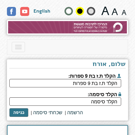
מימד
שנה
English
מדוע
-
גודל
איך
להציל
טקסט
את
היקום
וצבעים:
Toggle
בלי
navigation
ממש
לנסות
שלום, אורח
הקלד ת.ז בת 9 ספרות:
הקלד סיסמה:
הרשמה
שכחתי סיסמה
|
|
כניסה