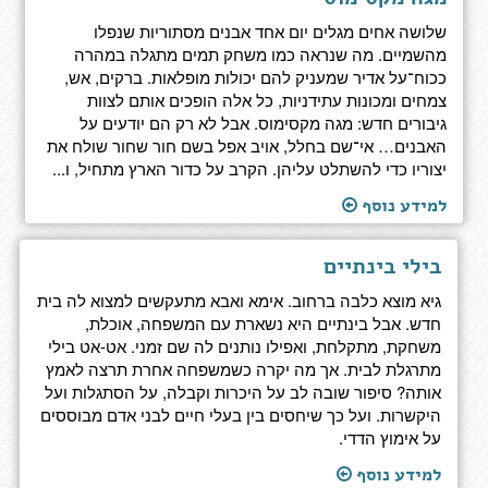
שלושה אחים מגלים יום אחד אבנים מסתוריות שנפלו
מהשמיים. מה שנראה כמו משחק תמים מתגלה במהרה
ככוח־על אדיר שמעניק להם יכולות מופלאות. ברקים, אש,
צמחים ומכונות עתידניות, כל אלה הופכים אותם לצוות
גיבורים חדש: מגה מקסימוס. אבל לא רק הם יודעים על
האבנים… אי־שם בחלל, אויב אפל בשם חור שחור שולח את
יצוריו כדי להשתלט עליהן. הקרב על כדור הארץ מתחיל, ו...
למידע נוסף
בילי בינתיים
גיא מוצא כלבה ברחוב. אימא ואבא מתעקשים למצוא לה בית
חדש. אבל בינתיים היא נשארת עם המשפחה, אוכלת,
משחקת, מתקלחת, ואפילו נותנים לה שם זמני. אט-אט בילי
מתרגלת לבית. אך מה יקרה כשמשפחה אחרת תרצה לאמץ
אותה? סיפור שובה לב על היכרות וקבלה, על הסתגלות ועל
היקשרות. ועל כך שיחסים בין בעלי חיים לבני אדם מבוססים
על אימוץ הדדי.
למידע נוסף