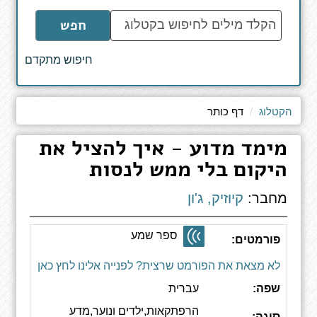
הקלד
חפש
מילים
לחיפוש
חיפוש מתקדם
באתר
הקטלוג
דף כותר
מימד מדוע - איך להציל את
היקום בלי ממש לנסות
מחבר:
קיוזיק, ג'ון
ספר שמע
פורמטים:
לא מצאת את הפורמט שרצית? לפנייה אלינו לחץ כאן
שפה:
עברית
הרפתקאות,ילדים ונוער,מדע
סוגה: