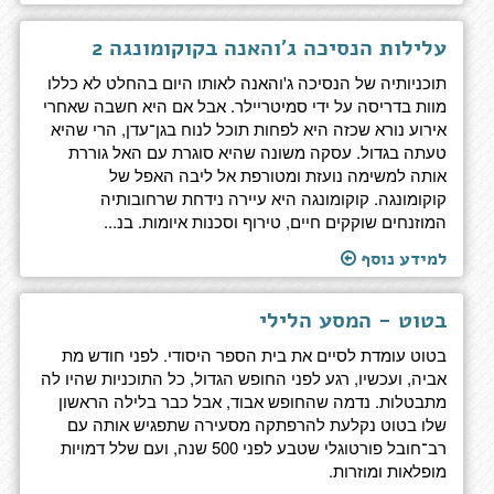
עלילות הנסיכה ג'והאנה בקוקומונגה 2
תוכניותיה של הנסיכה ג'והאנה לאותו היום בהחלט לא כללו
מוות בדריסה על ידי סמיטריילר. אבל אם היא חשבה שאחרי
אירוע נורא שכזה היא לפחות תוכל לנוח בגן־עדן, הרי שהיא
טעתה בגדול. עסקה משונה שהיא סוגרת עם האל גוררת
אותה למשימה נועזת ומטורפת אל ליבה האפל של
קוקומונגה. קוקומונגה היא עיירה נידחת שרחובותיה
המוזנחים שוקקים חיים, טירוף וסכנות איומות. בנ...
למידע נוסף
בטוט - המסע הלילי
בטוט עומדת לסיים את בית הספר היסודי. לפני חודש מת
אביה, ועכשיו, רגע לפני החופש הגדול, כל התוכניות שהיו לה
מתבטלות. נדמה שהחופש אבוד, אבל כבר בלילה הראשון
שלו בטוט נקלעת להרפתקה מסעירה שתפגיש אותה עם
רב־חובל פורטוגלי שטבע לפני 500 שנה, ועם שלל דמויות
מופלאות ומוזרות.