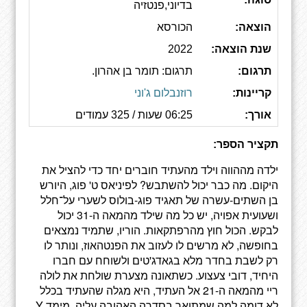
בדיוני,פנטזיה
הוצאה:
הכורסא
שנת הוצאה:
2022
תרגום:
תרגום: תומר בן אהרון.
קריינות:
רוזנבלום ג'וני
אורך:
06:25 שעות / 325 עמודים
תקציר הספר:
ילדה מההווה וילד מהעתיד חוברים יחד כדי להציל את
היקום. מה כבר יכול להשתבש? לפיניאס ט' פוג, היורש
בן השתים-עשרה של תאגיד פוג-בולוס לשערי על־חלל
ושעועית אפויה, יש כל מה שילד מהמאה ה-31 יכול
לבקש. הכול חוץ מהרפתקאות. הוריו, שתמיד נמצאים
בחופשה, לא מרשים לו לעזוב את הפנטהאוז, ונותר לו
רק לשבת בחדר מלא בגאדג'טים ולשוחח עם חברו
היחיד, דובי צעצוע. כשתאונה מצערת שולחת את לולה
ריי מהמאה ה-21 אל העתיד, היא מגלה שהעתיד בכלל
לא דומה למה שמתואר בסדרה האהובה עליה, מימד Y