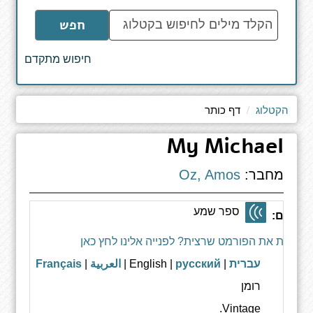
הקלד
חפש
מילים
לחיפוש
חיפוש מתקדם
באתר
הקטלוג
דף כותר
My Michael
מחבר:
Oz, Amos
ספר שמע
רמטים:
 מצאת את הפורמט שרצית? לפנייה אלינו לחץ כאן
ה:
עברית
| English |
русский
|
العربية
|
Français
גה:
רומן
צאה:
Vintage.