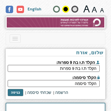
My
שנה
English
Michael
גודל
טקסט
וצבעים:
Toggle
navigation
שלום, אורח
הקלד ת.ז בת 9 ספרות:
הקלד סיסמה:
הרשמה
שכחתי סיסמה
|
|
כניסה