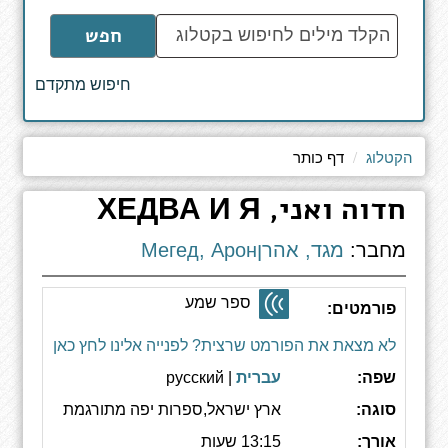
הקלד
חפש
מילים
לחיפוש
חיפוש מתקדם
באתר
הקטלוג
דף כותר
חדוה ואני, ХЕДВА И Я
מחבר:
מגד, אהרןМегед, Арон
ספר שמע
פורמטים:
לא מצאת את הפורמט שרצית? לפנייה אלינו לחץ כאן
שפה:
עברית
| русский
סוגה:
ארץ ישראל,ספרות יפה מתורגמת
אורך:
13:15 שעות