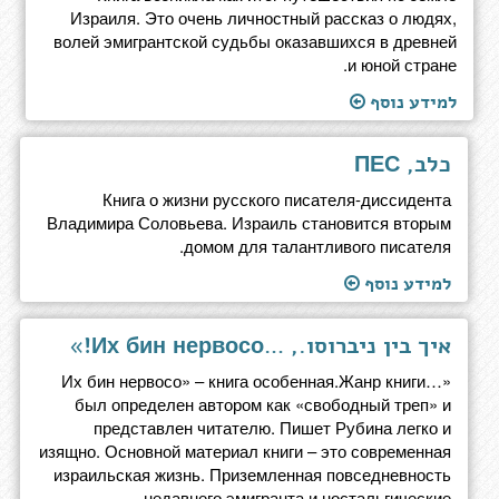
Израиля. Это очень личностный рассказ о людях,
волей эмигрантской судьбы оказавшихся в древней
и юной стране.
למידע נוסף
כלב, ПЕС
Книга о жизни русского писателя-диссидента
Владимира Соловьева. Израиль становится вторым
домом для талантливого писателя.
למידע נוסף
איך בין ניברוסו., …Их бин нервосо!»
«…Их бин нервосо» – книга особенная.Жанр книги
был определен автором как «свободный треп» и
представлен читателю. Пишет Рубина легко и
изящно. Основной материал книги – это современная
израильская жизнь. Приземленная повседневность
недавнего эмигранта и ностальгические