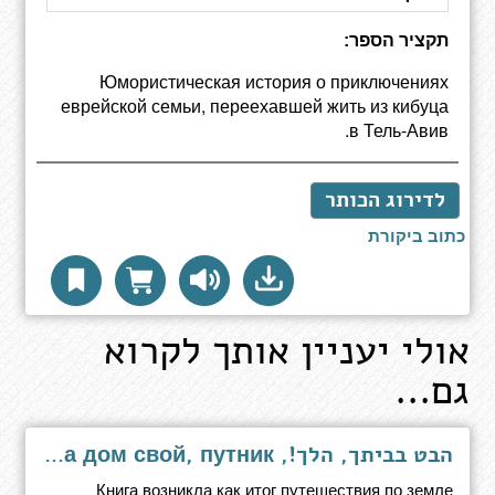
תקציר הספר:
Юмористическая история о приключениях
еврейской семьи, переехавшей жить из кибуца
в Тель-Авив.
לדירוג הכותר
כתוב ביקורת
אולי יעניין אותך לקרוא
גם...
הבט בביתך, הלך!, Взгляни на дом свой, путник!
Книга возникла как итог путешествия по земле