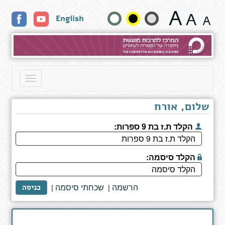
חדוה
שנה
English
ואני
-
גודל
ופרשת
קורותינו
טקסט
בעיר
תל
וצבעים:
Toggle
אביב
navigation
שלום, אורח
הקלד ת.ז בת 9 ספרות:
הקלד סיסמה:
הרשמה
שכחתי סיסמה
|
|
כניסה