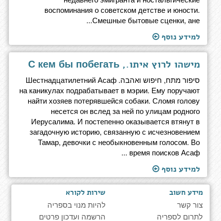
воспоминания о советском детстве и юности.
Смешные бытовые сценки, ане...
למידע נוסף
מישהו לרוץ איתו., С кем бы побегать
סיפור מתח, חיפוש ואהבה. Шестнадцатилетний Асаф
на каникулах подрабатывает в мэрии. Ему поручают
найти хозяев потерявшейся собаки. Сломя голову
несется он вслед за ней по улицам родного
Иерусалима. И постепенно оказывается втянут в
загадочную историю, связанную с исчезновением
Тамар, девочки с необыкновенным голосом. Во
время поисков Асаф ...
למידע נוסף
מידע חשוב
שירות לקורא
צור קשר
להיות מנוי בספריה
לתרום לספריה
הרשמה ועדכון פרטים