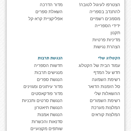
הצטרפו לעיגול לטובה!
מדור הדרכה
להתנדב בספריה
השאלת ספרים
מסמכים רשמיים
אפליקציית קרא-קל
ידידי הספרייה
תקנון
מדיניות פרטיות
הצהרת נגישות
הקטלוג שלי
הנגשת תרבות
עמוד הבית של הקטלוג
חדשות הספריה
חדש על המדף
מנגישים תרבות
רשימת השמעה
הנגשת ספרים
סל הזמנות הדואר
מדור עיתונים ומגזינים
ההשאלות שלי
מדור פודקאסטים
רשימת השמורים
הנגשת סרטים ותכניות
המלצות מערכת
הנגשת תיאטרון
המלצות קוראים
הנגשת אמנות
סדנאות והכשרות
שותפים מקצועיים