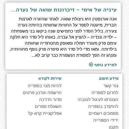
עיניה של אימי - זיכרונות שואה של נערה צעירה
אנה אורנסטין היא ניצולת שואה. לאחר שהיגרה לארצות
הברית, מיעטה לספר על החוויות שחוותה בהיותה נערה
צעירה. בליל הסדר לפני כחמישים שנה ביקשו בני משפחתה
– ילדיה ונכדיה – להציץ אל עברה. באותו ליל סדר היא חלקה
עימם פרק מעורר חמלה ומאופק מהטרגדיה שחוותה
בילדותה. ומאז מדי ליל סדר היא סיפרה פרק נוסף מחוויותיה,
ומנהג זה הפך למסורת הנשמרת כבר קרוב לא...
למידע נוסף
מידע חשוב
שירות לקורא
צור קשר
להיות מנוי בספריה
לתרום לספריה
הרשמה ועדכון פרטים
הצטרפו לעיגול לטובה!
מדור הדרכה
להתנדב בספריה
השאלת ספרים
מסמכים רשמיים
אפליקציית קרא-קל
ידידי הספרייה
תקנון