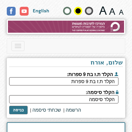
ואולי
שנה
English
השמים
ריקים
גודל
טקסט
וצבעים:
Toggle
navigation
שלום, אורח
הקלד ת.ז בת 9 ספרות:
הקלד סיסמה:
הרשמה
שכחתי סיסמה
|
|
כניסה