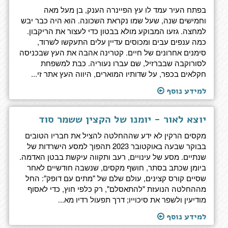
בפתח העיר עמד לו עץ הפיינרה הענק, בן מעל מאה
וחמישים שנה, שעל שמו נקראת השכונה. הוא היה כבר יבש
למחצה. גזעו המבוקע מולא בבטון כדי לעצור את הריקבון.
כמה ענפים עבים ומכוסים עדיין עלים התעקשו לשרוד,
סימנים אחרונים של חיים. קטרינה אהבה את העץ שבכניסה
לסורוקבה שבברזיל, שם עברו נעוריה. כבת למשפחת
חקלאים בכפר, על שדותיו המוארים, היווה העץ אתר זי...
למידע נוסף
יוצא לאור - יומנו של הקצין ששמר סוד
מקסים הרקין לא ידע שההחלטה להציל את חבריו הטובים
בבוקר שבעה באוקטובר 2023 תהפוך למסע הישרדות של
שנתיים. מסע של עינויים, רעב ותקווה עיקשת בבטן האדמה.
ביומן שכתב בסתר, חושף מקסים, שנשבה חודשיים לאחר
שסיים קורס קצינים, עולם שלם של "מתים עם דופק": החל
מההחלטה הנועזת "להתאסלם", רק כלפי חוץ, כדי לאסוף
מודיעין ולשפר את סיכוייו; דרך תפעול רדיו מא...
למידע נוסף