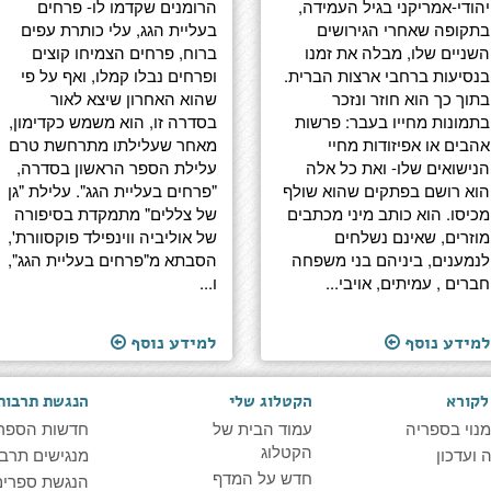
יהודי-אמריקני בגיל העמידה,
הרומנים שקדמו לו- פרחים
בתקופה שאחרי הגירושים
בעליית הגג, עלי כותרת עפים
השניים שלו, מבלה את זמנו
ברוח, פרחים הצמיחו קוצים
בנסיעות ברחבי ארצות הברית.
ופרחים נבלו קמלו, ואף על פי
בתוך כך הוא חוזר ונזכר
שהוא האחרון שיצא לאור
בתמונות מחייו בעבר: פרשות
בסדרה זו, הוא משמש כקדימון,
אהבים או אפיזודות מחיי
מאחר שעלילתו מתרחשת טרם
הנישואים שלו- ואת כל אלה
עלילת הספר הראשון בסדרה,
הוא רושם בפתקים שהוא שולף
"פרחים בעליית הגג". עלילת "גן
מכיסו. הוא כותב מיני מכתבים
של צללים" מתמקדת בסיפורה
מוזרים, שאינם נשלחים
של אוליביה ווינפילד פוקסוורת',
לנמענים, ביניהם בני משפחה
הסבתא מ"פרחים בעליית הגג",
חברים , עמיתים, אויבי...
ו...
למידע נוסף
למידע נוסף
לקורא
הקטלוג שלי
הנגשת תרבות
מנוי בספריה
עמוד הבית של
חדשות הספר
הקטלוג
ועדכון
מנגישים תרבו
חדש על המדף
הנגשת ספרים