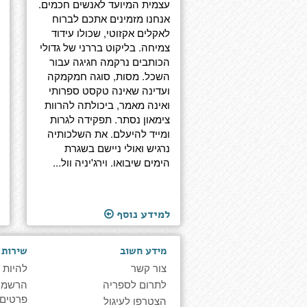
עצמית המיועד לאנשים חכמים.
אנחנו מזמינים אתכם לברוח
לאקלים אקזוטי, שכולו עידוד
צמיחה. בליקוט בררני של גדולי
הכותבים נרקמה חגיגה עבור
השכל. מסות, סוגה חמקמקה
ועדינה שאינה טקסט ספרותי
ואינה מאמר, ביכולתה להרוות
צימאון נסתר. תפקידה לגרות
ומייד להיעלם. את השלכותיה
נרגיש ואולי ניישם בשגרת
הימים שיבואו. וירג'יניה וול...
למידע נוסף
מידע חשוב
שירות 
צור קשר
להיות 
לתרום לספריה
הרשמה 
פרטים
הצטרפו לעיגול