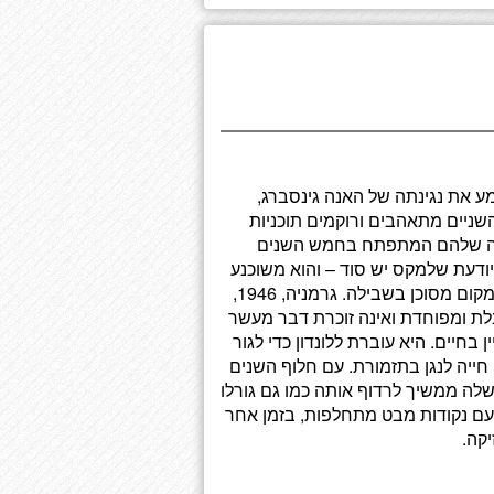
ם, שומע את נגינתה של האנה גינסברג,
שניים מתאהבים ורוקמים תוכניות
אהבה שלהם המתפתח בחמש השנים
יודעת שלמקס יש סוד – והוא משוכנע
שהסוד הזה יעזור לו להציל את האנה אם גרמניה תהפוך למקום מסוכן בשבילה. גרמניה, 1946,
לת ומפוחדת ואינה זוכרת דבר מעשר
 בחיים. היא עוברת ללונדון כדי לגור
ייה לנגן בתזמורת. עם חלוף השנים
ח שלה ממשיך לרדוף אותה כמו גם גורלו
עם נקודות מבט מתחלפות, בזמן אחר
קה.