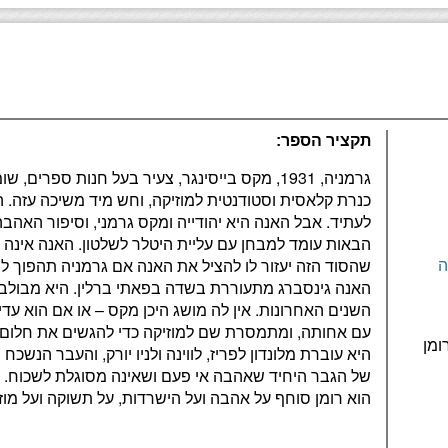
תקציר הספר:
גרמניה, 1931, מקס בייסינגר, צעיר בעל חנות ספרי
כנרת קלאסית וסטודנטית למוזיקה, וחש מיד משיכה עזה. ה
לעתיד. אבל האנה היא יהודייה ומקס גרמני, וסיפור ה
הבאות עומד למבחן עם עליית היטלר לשלטון. האנה אינה 
ה
האנה גינסברג מתעוררת בשדה בפאתי ברלין. היא מבולב
השנים האחרונות. אין לה מושג היכן מקס – או אם הוא עדיין
עם אחותה, ומתמסרת שם למוזיקה כדי להגשים את חלום ח
ומן
היא עוברת מלונדון לפריז, לווינה ולניו יורק, והעבר הנשכ
של הגבר היחיד שאהבה אי פעם ושאינה מסוגלת לשכוח. 
הוא רומן סוחף על אהבה ועל הישרדות, על תשוקה ועל מוזי