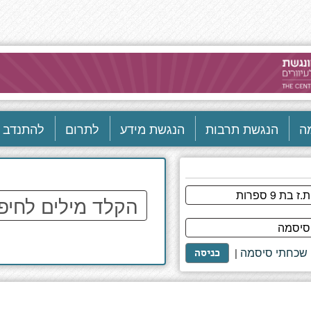
ה
הנגשת תרבות
הנגשת מידע
לתרום
להתנדב
הקלד
מילים
לחיפוש
באתר
שכחתי סיסמה
|
כניסה