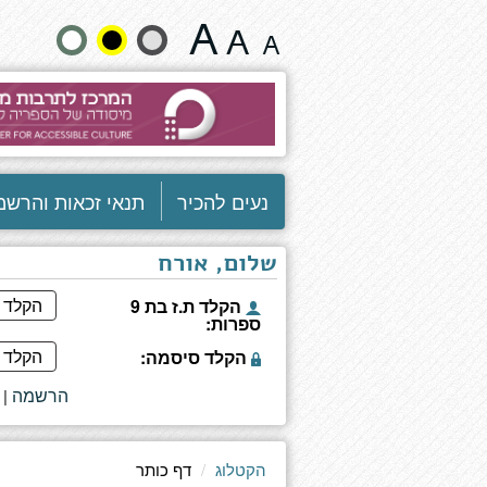
דף
שנה
כותר
גודל
טקסט
וצבעים:
נעים להכיר
תנאי זכאות והרשמ
שלום, אורח
הקלד ת.ז בת 9
ספרות:
הקלד סיסמה:
הרשמה
|
הקטלוג
דף כותר