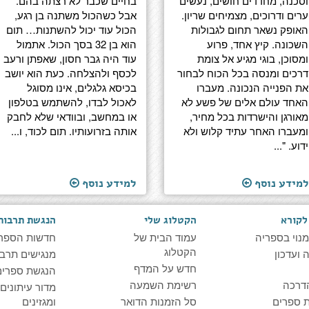
וסכנה, מחדדים חושים, נעשים
בחיים שכבר לא רצתה בהם.
ערים ודרוכים, מצמיחים שריון.
אבל כשהכול משתנה בן רגע,
האופק נשאר תחום לגבולות
הכול עוד יכול להשתנות… תום
השכונה. קיץ אחד, פרוע
הוא בן 32 בסך הכול. אתמול
ומסוכן, בוגי מגיע אל צומת
עוד היה גבר חסון, שאפתן ורעב
דרכים ומנסה בכל הכוח לבחור
לכסף ולהצלחה. כעת הוא יושב
את הפנייה הנכונה. מעברו
בכיסא גלגלים, אינו מסוגל
האחד עולם אלים של פשע לא
לאכול לבדו, להשתמש בטלפון
מאורגן והישרדות בכל מחיר,
או במחשב, ובוודאי שלא לחבק
ומעברו האחר עתיד קלוש ולא
אותה בזרועותיו. תום לכוד, ו...
ידוע. "...
למידע נוסף
למידע נוסף
לקורא
הקטלוג שלי
הנגשת תרבות
מנוי בספריה
עמוד הבית של
חדשות הספר
הקטלוג
ועדכון
מנגישים תרבו
חדש על המדף
הנגשת ספרים
דרכה
רשימת השמעה
מדור עיתונים
 ספרים
סל הזמנות הדואר
ומגזינים