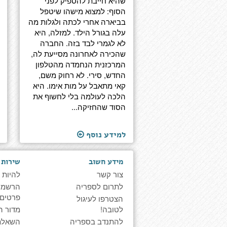
שהיא חייבת להספיק לפני
הסוף: למצוא מישהו שיטפל
בביארה אחרי לכתה ולגלות מה
עלה בגורל הילד. למזלה, היא
לא לגמרי לבד בזה. החברה
שהכירה לאחרונה מסייעת לה,
המרכזנית הנחמדה מהטלפון
החדש, סירי. לא רחוק משם,
קאי מתאבל על מות אימו. היא
הלכה לעולמה בלי לחשוף את
הסוד שהחזיקה...
למידע נוסף
מידע חשוב
שירות 
צור קשר
להיות 
לתרום לספריה
הרשמה 
פרטים
הצטרפו לעיגול
לטובה!
מדור ה
להתנדב בספריה
השאלת