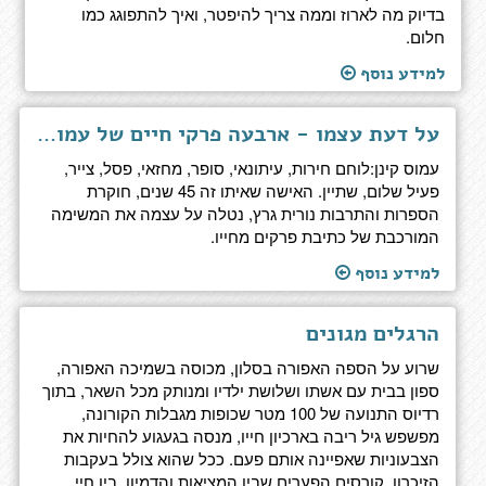
בדיוק מה לארוז וממה צריך להיפטר, ואיך להתפוגג כמו
חלום.
למידע נוסף
על דעת עצמו - ארבעה פרקי חיים של עמוס קינן
עמוס קינן:לוחם חירות, עיתונאי, סופר, מחזאי, פסל, צייר,
פעיל שלום, שתיין. האישה שאיתו זה 45 שנים, חוקרת
הספרות והתרבות נורית גרץ, נטלה על עצמה את המשימה
המורכבת של כתיבת פרקים מחייו.
למידע נוסף
הרגלים מגונים
שרוע על הספה האפורה בסלון, מכוסה בשמיכה האפורה,
ספון בבית עם אשתו ושלושת ילדיו ומנותק מכל השאר, בתוך
רדיוס התנועה של 100 מטר שכופות מגבלות הקורונה,
מפשפש גיל ריבה בארכיון חייו, מנסה בגעגוע להחיות את
הצבעוניות שאפיינה אותם פעם. ככל שהוא צולל בעקבות
הזיכרון, קורסים הפערים שבין המציאות והדמיון, בין חיי