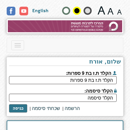
דף
שנה
English
כותר
גודל
טקסט
וצבעים:
Toggle
navigation
שלום, אורח
הקלד ת.ז בת 9 ספרות:
הקלד סיסמה:
הרשמה
שכחתי סיסמה
|
|
כניסה