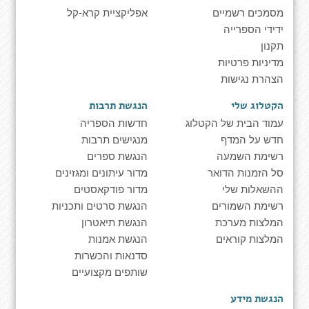
מסמכים רשמיים
אפליקציית קרא-קל
ידידי הספרייה
תקנון
מדיניות פרטיות
הצהרת נגישות
הקטלוג שלי
הנגשת תרבות
עמוד הבית של הקטלוג
חדשות הספריה
חדש על המדף
מנגישים תרבות
רשימת השמעה
הנגשת ספרים
סל הזמנות הדואר
מדור עיתונים ומגזינים
ההשאלות שלי
מדור פודקאסטים
רשימת השמורים
הנגשת סרטים ותכניות
המלצות מערכת
הנגשת תיאטרון
המלצות קוראים
הנגשת אמנות
סדנאות והכשרות
שותפים מקצועיים
הנגשת מידע