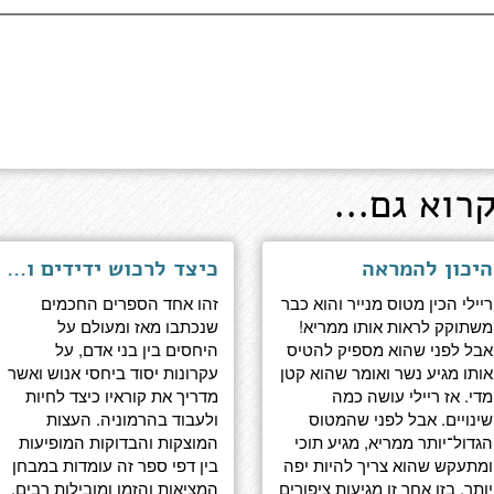
רוא גם...
היכון להמראה
כיצד לרכוש ידידים והשפעה - מהדורה מעודכנת לדור המנהיגים הבא
ריילי הכין מטוס מנייר והוא כבר
זהו אחד הספרים החכמים
משתוקק לראות אותו ממריא!
שנכתבו מאז ומעולם על
אבל לפני שהוא מספיק להטיס
היחסים בין בני אדם, על
אותו מגיע נשר ואומר שהוא קטן
עקרונות יסוד ביחסי אנוש ואשר
מדי. אז ריילי עושה כמה
מדריך את קוראיו כיצד לחיות
שינויים. אבל לפני שהמטוס
ולעבוד בהרמוניה. העצות
הגדול־יותר ממריא, מגיע תוכי
המוצקות והבדוקות המופיעות
ומתעקש שהוא צריך להיות יפה
בין דפי ספר זה עומדות במבחן
יותר. בזו אחר זו מגיעות ציפורים
המציאות והזמן ומובילות רבים,