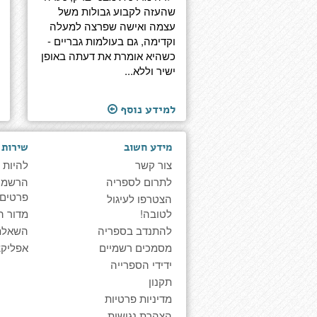
שהעזה לקבוע גבולות משל
עצמה ואישה שפרצה למעלה
וקדימה, גם בעולמות גבריים -
כשהיא אומרת את דעתה באופן
ישיר וללא...
למידע נוסף
מידע חשוב
שירות 
צור קשר
להיות 
לתרום לספריה
הרשמה 
פרטים
הצטרפו לעיגול
לטובה!
מדור ה
להתנדב בספריה
השאלת
מסמכים רשמיים
אפליקצ
ידידי הספרייה
תקנון
מדיניות פרטיות
הצהרת נגישות