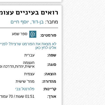
רואים בעיניים עצומ
מחבר:
בן-דוד, יוסף חיים
ספר שמע
פורמטים:
לא מצאת את הפורמט שרצית? לפניי
אלינו לחץ כאן
שפה:
עברית
העצמה
סוגה:
אישית,יהדות,הדרכה ופ
הוצאה:
עצמית
מהדורה:
מהד' שישית
קריינות:
פלורנטל צבי
אורך:
01:51 שעות / 70 עמודים