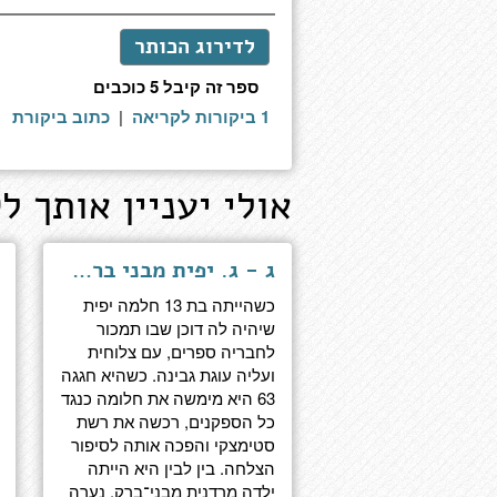
לדירוג הכותר
ספר זה קיבל 5 כוכבים
1 ביקורות לקריאה
|
כתוב ביקורת
אולי יעניין אותך לק
ג - ג. יפית מבני ברק לפסגת עולם העסקים
כשהייתה בת 13 חלמה יפית
שיהיה לה דוכן שבו תמכור
לחבריה ספרים, עם צלוחית
ועליה עוגת גבינה. כשהיא חגגה
63 היא מימשה את חלומה כנגד
כל הספקנים, רכשה את רשת
סטימצקי והפכה אותה לסיפור
הצלחה. בין לבין היא הייתה
ילדה מרדנית מבני־ברק, נערה