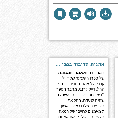
אמנות הדיבור בפני קהל - התוכנית המלאה, ערוכה מחדש ומעודכנת על ידי דוקטור ארתור פל
המהדורה השלמה והמכוננת
של ספרו הקלאסי של דייל
קרנגי על אמנות הדיבור בפני
קהל. דייל קרנגי, מחבר הספר
״כיצד תרכוש ידידים והשפעה״
שהיה לאגדה, החל את
הקריירה שלו כראש וראשון
ל"מאמנים לחיים" של המאה
העשרים, כשלימד את אמנות