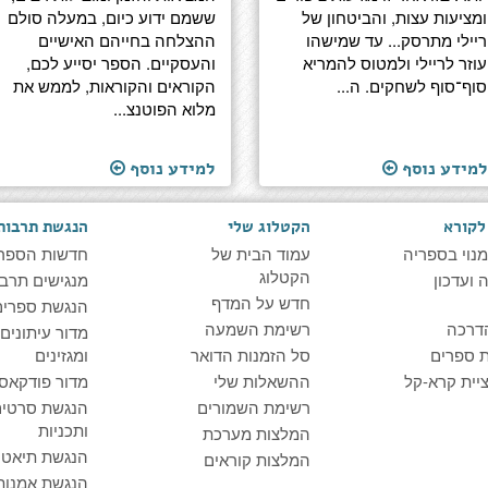
ומציעות עצות, והביטחון של
ששמם ידוע כיום, במעלה סולם
ריילי מתרסק... עד שמישהו
ההצלחה בחייהם האישיים
עוזר לריילי ולמטוס להמריא
והעסקיים. הספר יסייע לכם,
סוף־סוף לשחקים. ה...
הקוראים והקוראות, לממש את
מלוא הפוטנצ...
למידע נוסף
למידע נוסף
לקורא
הקטלוג שלי
הנגשת תרבות
מנוי בספריה
עמוד הבית של
חדשות הספר
הקטלוג
ועדכון
מנגישים תרבו
חדש על המדף
הנגשת ספרים
דרכה
רשימת השמעה
מדור עיתונים
 ספרים
סל הזמנות הדואר
ומגזינים
יית קרא-קל
ההשאלות שלי
מדור פודקאס
רשימת השמורים
הנגשת סרטים
ותכניות
המלצות מערכת
הנגשת תיאטרו
המלצות קוראים
הנגשת אמנות