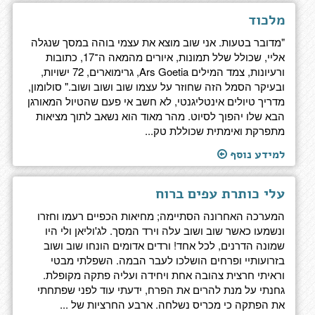
מלכוד
"מדובר בטעות. אני שוב מוצא את עצמי בוהה במסך שנגלה
אליי, שכולל שלל תמונות, איורים מהמאה ה־17, כתובות
ורעיונות, צמד המילים Ars Goetia, גרימוארים, 72 ישויות,
ובעיקר הסמל הזה שחוזר על עצמו שוב ושוב ושוב." סולומון,
מדריך טיולים אינטליגנטי, לא חשב אי פעם שהטיול המאורגן
הבא שלו יהפוך לסיוט. מהר מאוד הוא נשאב לתוך מציאות
מתפרקת ואימתית שכוללת טק...
למידע נוסף
עלי כותרת עפים ברוח
המערכה האחרונה הסתיימה; מחיאות הכפיים רעמו וחזרו
ונשמעו כאשר שוב ושוב עלה וירד המסך. לג'וליאן ולי היו
שמונה הדרנים, לכל אחד! ורדים אדומים הונחו שוב ושוב
בזרועותיי ופרחים הושלכו לעבר הבמה. השפלתי מבטי
וראיתי חרצית צהובה אחת ויחידה ועליה פתקה מקופלת.
גחנתי על מנת להרים את הפרח, ידעתי עוד לפני שפתחתי
את הפתקה כי מכריס נשלחה. ארבע החרציות של ...