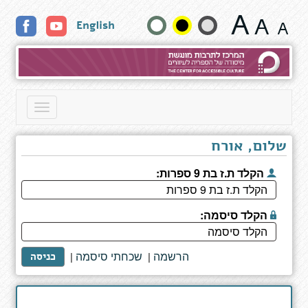
דף
שנה
English
כותר
גודל
טקסט
וצבעים:
Toggle
navigation
שלום, אורח
הקלד ת.ז בת 9 ספרות:
הקלד סיסמה:
הרשמה
שכחתי סיסמה
|
|
כניסה