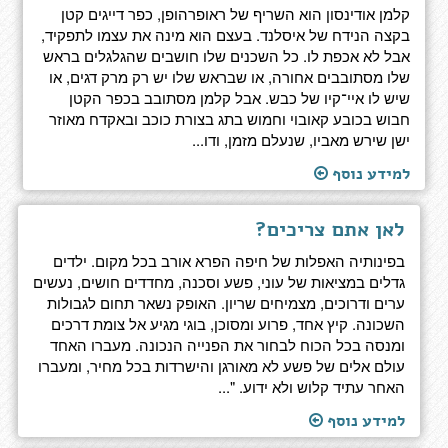
קלמן אודינסון הוא השריף של ראופרהופן, כפר דייגים קטן
בקצה הנידח של איסלנד. בעצם הוא מינה את עצמו לתפקיד,
אבל לא אכפת לו. כל השכנים שלו חושבים שהגלגלים בראש
שלו מסתובבים אחורה, או שבראש שלו יש רק מרק דגים, או
שיש לו איי־קיו של כבש. אבל קלמן מסתובב בכפר הקטן
חבוש בכובע קאובוי וחמוש בתג בצורת כוכב ובאקדח מאוזר
ישן שירש מאביו, שנעלם מזמן, ודו...
למידע נוסף
לאן אתם צריכים?
בפינותיה האפלות של חיפה הפרא אורב בכל מקום. ילדים
גדלים במציאות של עוני, פשע וסכנה, מחדדים חושים, נעשים
ערים ודרוכים, מצמיחים שריון. האופק נשאר תחום לגבולות
השכונה. קיץ אחד, פרוע ומסוכן, בוגי מגיע אל צומת דרכים
ומנסה בכל הכוח לבחור את הפנייה הנכונה. מעברו האחד
עולם אלים של פשע לא מאורגן והישרדות בכל מחיר, ומעברו
האחר עתיד קלוש ולא ידוע. "...
למידע נוסף