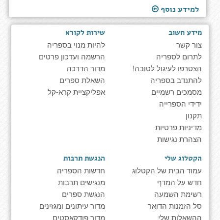
למידע נוסף
מידע חשוב
שירות לקורא
צור קשר
להיות מנוי בספריה
לתרום לספריה
הרשמה ועדכון פרטים
הצטרפו לעיגול לטובה!
מדור הדרכה
להתנדב בספריה
השאלת ספרים
מסמכים רשמיים
אפליקציית קרא-קל
ידידי הספרייה
תקנון
מדיניות פרטיות
הצהרת נגישות
הקטלוג שלי
הנגשת תרבות
עמוד הבית של הקטלוג
חדשות הספריה
חדש על המדף
מנגישים תרבות
רשימת השמעה
הנגשת ספרים
סל הזמנות הדואר
מדור עיתונים ומגזינים
ההשאלות שלי
מדור פודקאסטים