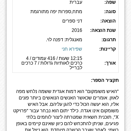
שפה:
עברית
סוגה:
מתח,ספרות יפה מתורגמת
הוצאה:
דני ספרים
שנת הוצאה:
2016
תרגום:
מאנגלית: דפנה לוי.
קריינות:
שפירא חני
12:15 שעות / 416 עמודים / 4
אורך:
כרכים לאותיות גדולות / 7 כרכים
לברייל
תקציר הספר:
‫"האיש משומקום" הוא דמות אגדית ששמה נלחש מפה
לאוזן. אומרים שכאשר האנשים הנואשים ביותר פונים
אליו, הוא יעשה הכול כדי להגן עליהם. אבל האיש
משומקום אינו אגדה. כילד יתום הוא נבחר עבור "פרויקט
X", תוכנית חשאית שמטרתה ליצור לוחמים בלתי
פגיעים, שניתן להתכחש להם כיוון שאינם קיימים באופן
רשמי. לאחר שעבר הכשרה מיוחדת, הוא ניצל את