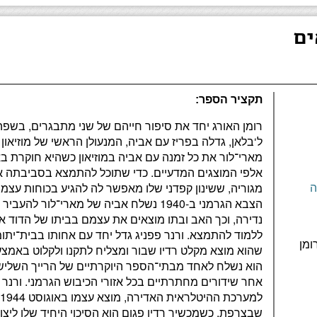
ים
תקציר הספר:
רומן האורג יחד את סיפור חייהם של שני מתבגרים, בשפה
ל‘בלאן, גדלה בפריז עם אביה, המנעולן הראשי של מוזיאו
מארי־לור את כל זמנה עם אביה במוזיאון כשהיא חוקרת ב
אלפי המוצגים המדעיים. כדי שתוכל להתמצא בסביבתה אב
מגוריה, ששינון קפדני שלו מאפשר לה להגיע בכוחות עצמה ל
ה
הצבא הגרמני ב-1940 נשלח אביה של מארי־לור
נדירה, וכך האב ובתו מוצאים את עצמם בביתו של הדוד אט
ללמוד להתמצא. ורנר פפניג גדל יחד עם אחותו בבית־יתומ
ומן
שהוא מוצא מקלט רדיו שבור ומצליח לתקנו ולקלוט באמצע
הוא נשלח לאחד מבתי־הספר היוקרתיים של הרייך השלישי
אחר שידורים מחתרתיים בכל אזורי הכיבוש הגרמני. ורנר 
ל
שבצרפת, כשמכשיר רדיו פגום הוא הסיכוי היחיד שלו ליצו