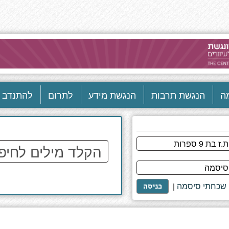
ה
הנגשת תרבות
הנגשת מידע
לתרום
להתנדב
הקלד
מילים
לחיפוש
באתר
שכחתי סיסמה
|
כניסה