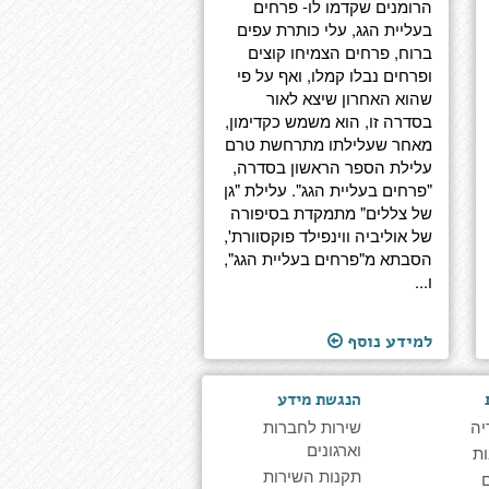
הרומנים שקדמו לו- פרחים
בעליית הגג, עלי כותרת עפים
ברוח, פרחים הצמיחו קוצים
ופרחים נבלו קמלו, ואף על פי
שהוא האחרון שיצא לאור
בסדרה זו, הוא משמש כקדימון,
מאחר שעלילתו מתרחשת טרם
עלילת הספר הראשון בסדרה,
"פרחים בעליית הגג". עלילת "גן
של צללים" מתמקדת בסיפורה
של אוליביה ווינפילד פוקסוורת',
הסבתא מ"פרחים בעליית הגג",
ו...
למידע נוסף
הנגשת מידע
יה
שירות לחברות
וארגונים
ת
תקנות השירות