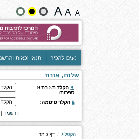
דף
שנה
כותר
גודל
טקסט
וצבעים:
נעים להכיר
תנאי זכאות והרשמ
שלום, אורח
הקלד ת.ז בת 9
ספרות:
הקלד סיסמה:
הרשמה
|
הקטלוג
דף כותר