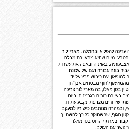
 עדינה להפליא ובחמלה . מארי־לור
ן הטבע. מיום שהיא מתעוורת מבלה
אצבעותיה, באוזניה ובאפה את עשרות
יה בונה עבורה דגם של שכונת
מוזיאון. עם כיבוש פריז על ידי
 להעביר מהמוזיאון לחוף מבטחים אבן־חן
יין בסן מאלו, בה מארי־לור צריכה
ים בעיירת כורים בגרמניה. ביום
ותו שידורים מצרפת, נקבע עתידו.
, ובמהרה מנותבים כישוריו למעקב
קטן הגוף, שהשתוקק כל כך להשתייך
מערכת ההיטלראית האדירה, מוצא עצמו באוגוסט 1944 קבור במרתף הרוס בסן מאלו
ר קשר עם העולם.