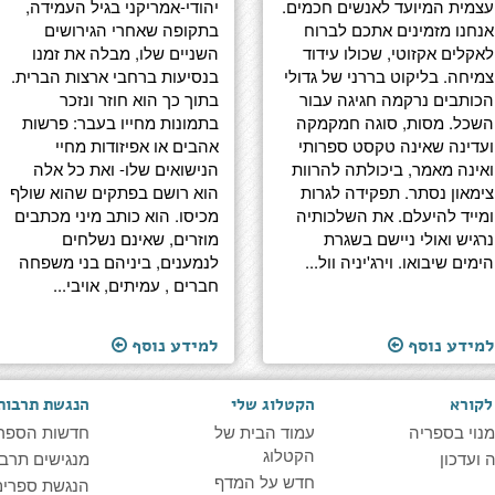
עצמית המיועד לאנשים חכמים.
יהודי-אמריקני בגיל העמידה,
אנחנו מזמינים אתכם לברוח
בתקופה שאחרי הגירושים
לאקלים אקזוטי, שכולו עידוד
השניים שלו, מבלה את זמנו
צמיחה. בליקוט בררני של גדולי
בנסיעות ברחבי ארצות הברית.
הכותבים נרקמה חגיגה עבור
בתוך כך הוא חוזר ונזכר
השכל. מסות, סוגה חמקמקה
בתמונות מחייו בעבר: פרשות
ועדינה שאינה טקסט ספרותי
אהבים או אפיזודות מחיי
ואינה מאמר, ביכולתה להרוות
הנישואים שלו- ואת כל אלה
צימאון נסתר. תפקידה לגרות
הוא רושם בפתקים שהוא שולף
ומייד להיעלם. את השלכותיה
מכיסו. הוא כותב מיני מכתבים
נרגיש ואולי ניישם בשגרת
מוזרים, שאינם נשלחים
הימים שיבואו. וירג'יניה וול...
לנמענים, ביניהם בני משפחה
חברים , עמיתים, אויבי...
למידע נוסף
למידע נוסף
לקורא
הקטלוג שלי
הנגשת תרבות
מנוי בספריה
עמוד הבית של
חדשות הספר
הקטלוג
ועדכון
מנגישים תרבו
חדש על המדף
הנגשת ספרים