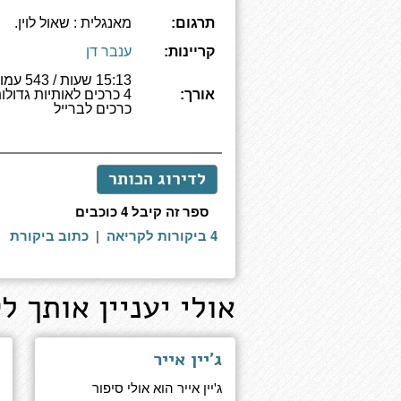
תרגום:
מאנגלית : שאול לוין.
קריינות:
ענבר דן
15:13 שעות /
אורך:
כרכים לברייל
לדירוג הכותר
ספר זה קיבל 4 כוכבים
4 ביקורות לקריאה
|
כתוב ביקורת
אולי יעניין אותך לק
ג'יין אייר
ג'יין אייר הוא אולי סיפור