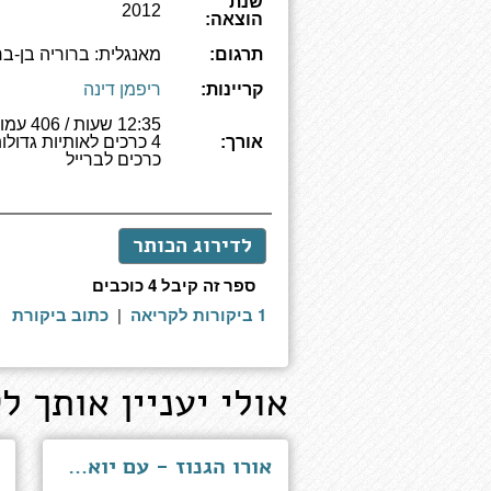
שנת
2012
הוצאה:
תרגום:
מאנגלית: ברוריה בן-בר
קריינות:
ריפמן דינה
12:35 שעות /
אורך:
כרכים לברייל
לדירוג הכותר
ספר זה קיבל 4 כוכבים
1 ביקורות לקריאה
|
כתוב ביקורת
אולי יעניין אותך לק
אורו הגנוז - עם יואל הופמן ובלעדיו