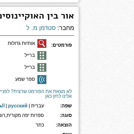
אור בין האוקיינוסים
מחבר:
סטדמן מ. ל
אותיות גדולות
פורמטים:
ברייל
ברייל
ספר שמע
לא מצאת את הפורמט שרצית? לפניי
אלינו לחץ כאן
שפה:
עברית |
русский
|
الع
סוגה:
ספרות יפה מקורית,רומ
הוצאה:
כתר