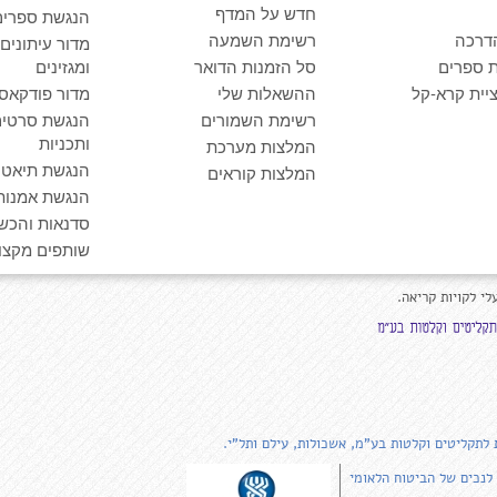
חדש על המדף
הנגשת ספרים
דרכה
רשימת השמעה
מדור עיתונים
 ספרים
סל הזמנות הדואר
ומגזינים
יית קרא-קל
ההשאלות שלי
מדור פודקאס
רשימת השמורים
הנגשת סרטים
ותכניות
המלצות מערכת
הנגשת תיאטרו
המלצות קוראים
הנגשת אמנות
סדנאות והכש
שותפים מקצוע
לי לקויות קריאה.
 לתקליטים וקלטות בע"מ, אשכולות, עילם ותל"י.
 לנכים של הביטוח הלאומי