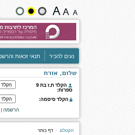
דף
שנה
כותר
גודל
טקסט
וצבעים:
נעים להכיר
תנאי זכאות והרשמ
שלום, אורח
הקלד ת.ז בת 9
ספרות:
הקלד סיסמה:
הרשמה
|
הקטלוג
דף כותר