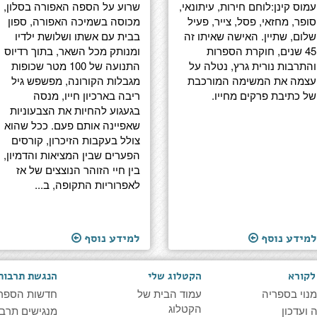
עמוס קינן:לוחם חירות, עיתונאי,
שרוע על הספה האפורה בסלון,
סופר, מחזאי, פסל, צייר, פעיל
מכוסה בשמיכה האפורה, ספון
שלום, שתיין. האישה שאיתו זה
בבית עם אשתו ושלושת ילדיו
45 שנים, חוקרת הספרות
ומנותק מכל השאר, בתוך רדיוס
והתרבות נורית גרץ, נטלה על
התנועה של 100 מטר שכופות
עצמה את המשימה המורכבת
מגבלות הקורונה, מפשפש גיל
של כתיבת פרקים מחייו.
ריבה בארכיון חייו, מנסה
בגעגוע להחיות את הצבעוניות
שאפיינה אותם פעם. ככל שהוא
צולל בעקבות הזיכרון, קורסים
הפערים שבין המציאות והדמיון,
בין חיי הזוהר הנוצצים של אז
לאפרוריות התקופה, ב...
למידע נוסף
למידע נוסף
לקורא
הקטלוג שלי
הנגשת תרבות
מנוי בספריה
עמוד הבית של
חדשות הספר
הקטלוג
ועדכון
מנגישים תרבו