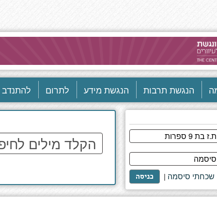
ה
הנגשת תרבות
הנגשת מידע
לתרום
להתנדב
הקלד
מילים
לחיפוש
באתר
שכחתי סיסמה
|
כניסה