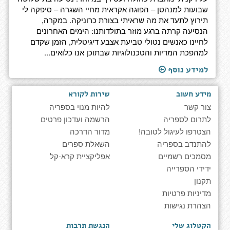
שבועות למנהטן – הפוגה אקראית מחיי השגרה – סיפקה לי
תירוץ לתעד את מה שראיתי בצורת כרוניקה. במקרה,
הנסיעה קרתה ברגע מוזר בתולדותנו: הימים האחרונים
לחיינו כאנשים נטולי טביעת אצבע דיגיטלית, הזמן שקדם
למהפכת המדיות והטכנולוגיות שבתוכן אנו כלואים...
למידע נוסף
מידע חשוב
שירות לקורא
צור קשר
להיות מנוי בספריה
לתרום לספריה
הרשמה ועדכון פרטים
הצטרפו לעיגול לטובה!
מדור הדרכה
להתנדב בספריה
השאלת ספרים
מסמכים רשמיים
אפליקציית קרא-קל
ידידי הספרייה
תקנון
מדיניות פרטיות
הצהרת נגישות
הקטלוג שלי
הנגשת תרבות