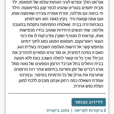
אט־אט הולך ונפרש לעיני האחות עולמו של תומאסו, ילד
מבית יתומים בטורינו שהגיע לכפר קטן בפיימונטה. הילד
חי בחווה עם מדלנה, זמרת אופרה צעירה שאימצה אותו,
ועם אמה קטועת היד. בקיץ 1943 הוא חש לפתע
בנוכחות זרה בבית. שאלותיו התמימות נתקלות בתגובה
אלימה. שתי הנשים היחידות שאהב בחייו מכפישות
אותו, קוראות לו מטורף ושקרן ומדביקות לו את כינוי
הגנאי ראש־עקום. תומאסו הפגוע נסוג לתוך דמיונו
ומחפש קשר אל הישות העלומה השבויה בעליית הגג.
האם זו נסיכה דמיונית, או סוד נורא המאיים להחריב את
הבית? ואיך כל זה קשור לחולה השוכב כעת ללא תנועה
בבית החולים בתל אביב? הרומן המפעים של נאוה סמל
אורג רבדים של זמן ותודעה בחיפוש אחר רוח הרפאים
שחורצת את גורלן של כל הדמויות בסיפור, ובמרכזו
עומדת השאלה כמה רחוק אנחנו מוכנים ללכת למען
הצלת נפש אחרת.
לדירוג הכותר
2 ביקורות לקריאה
|
כתוב ביקורת