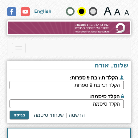
דף
שנה
English
כותר
גודל
טקסט
וצבעים:
Toggle
navigation
שלום, אורח
הקלד ת.ז בת 9 ספרות:
הקלד סיסמה:
הרשמה
שכחתי סיסמה
|
|
כניסה