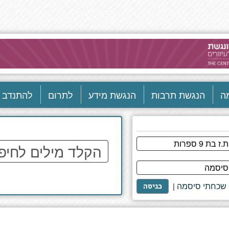
ה
הנגשת תרבות
הנגשת מידע
לתרום
להתנדב
הקלד
מילים
לחיפוש
באתר
שכחתי סיסמה
|
כניסה