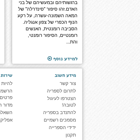
ברגשותיהם ובמעשיהם של בני
האדם.זהו סיפור "סינדרלה" של
המאה השמונה-עשרה, על רקע
הנוף הכפרי של צפון אנגליה.
הסביבה רומנטית, האנשים
רומנטיים, הסיפור רומנטי,
והת...
למידע נוסף
מידע חשוב
שירות 
צור קשר
להיות 
לתרום לספריה
הרשמה 
פרטים
הצטרפו לעיגול
לטובה!
מדור ה
להתנדב בספריה
השאלת
מסמכים רשמיים
אפליקצ
ידידי הספרייה
תקנון