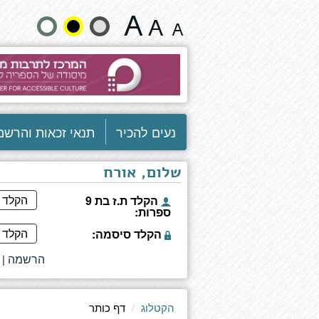
דף
שנה
כותר
גודל
טקסט
וצבעים:
נעים להכיר
תנאי זכאות והרשמ
שלום, אורח
הקלד ת.ז בת 9
ספרות:
הקלד סיסמה:
הרשמה
|
הקטלוג
דף כותר