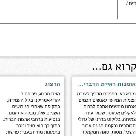
 320 עמודים /
רוא גם...
אומנות ראיית הדברים - מסות עזרה עצמית עבור חכמים
הרצוג
מובא כאן בפניכם מדריך לעזרה
מוזס הרצוג, פרופסור
עצמית המיועד לאנשים חכמים.
יהודי-אמריקני בגיל העמידה,
אנחנו מזמינים אתכם לברוח
בתקופה שאחרי הגירושים
לאקלים אקזוטי, שכולו עידוד
השניים שלו, מבלה את זמנו
צמיחה. בליקוט בררני של גדולי
בנסיעות ברחבי ארצות הברית.
הכותבים נרקמה חגיגה עבור
בתוך כך הוא חוזר ונזכר
השכל. מסות, סוגה חמקמקה
בתמונות מחייו בעבר: פרשות