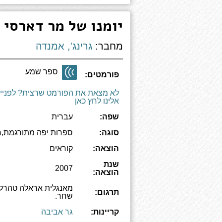
יומנו של מר דארסי
מחבר:
גרינג', אמנדה
ספר שמע
פורמטים:
לא מצאת את הפורמט שרצית? לפניי
אלינו לחץ כאן
שפה:
עברית
סוגה:
ספרות יפה מתורגמת,ר
הוצאה:
קוראים
שנת
2007
הוצאה:
מאנגלית אראלה טהרלב
תרגום:
שחר.
קריינות:
גר אביבה