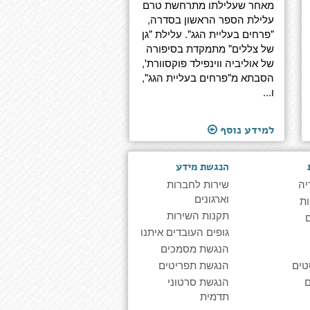
מאחר שעלילתו מתרחשת טרם
עלילת הספר הראשון בסדרה,
"פרחים בעליית הגג". עלילת "גן
של צללים" מתמקדת בסיפורה
של אוליביה ווינפילד פוקסוורת',
הסבתא מ"פרחים בעליית הגג",
ו...
למידע נוסף
הנגשת מידע
יה
שירות לחברות
וארגונים
ת
תקנות השירות
גופים העובדים איתנו
הנגשת מסמכים
טים
הנגשת תפריטים
הנגשת סרטוני
תדמית