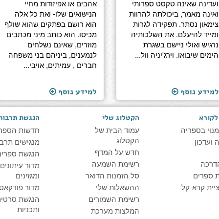
ועדינה שאינה טקסט ספרותי
אהבים או אפיזודות מחיי
ואינה מאמר, ביכולתה להרוות
הנישואים שלו- ואת כל אלה
צימאון נסתר. תפקידה לגרות
הוא רושם בפתקים שהוא שולף
ומייד להיעלם. את השלכותיה
מכיסו. הוא כותב מיני מכתבים
נרגיש ואולי ניישם בשגרת
מוזרים, שאינם נשלחים
הימים שיבואו. וירג'יניה וול...
לנמענים, ביניהם בני משפחה
חברים , עמיתים, אויבי...
למידע נוסף
למידע נוסף
לקורא
הקטלוג שלי
הנגשת תרבות
מנוי בספריה
עמוד הבית של
חדשות הספר
הקטלוג
ועדכון
מנגישים תרבו
חדש על המדף
הנגשת ספרים
דרכה
רשימת השמעה
מדור עיתונים
 ספרים
סל הזמנות הדואר
ומגזינים
יית קרא-קל
ההשאלות שלי
מדור פודקאס
רשימת השמורים
הנגשת סרטים
ותכניות
המלצות מערכת