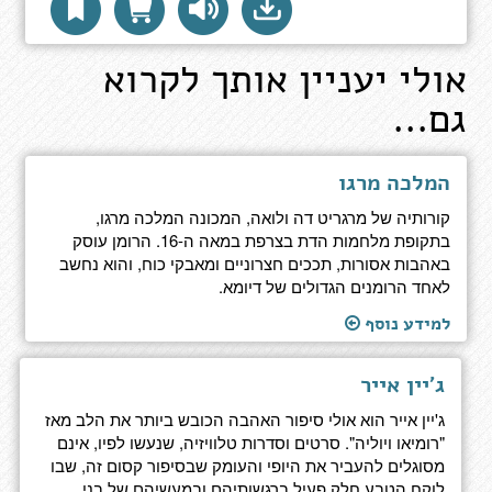
אולי יעניין אותך לקרוא
גם...
המלכה מרגו
קורותיה של מרגריט דה ולואה, המכונה המלכה מרגו,
בתקופת מלחמות הדת בצרפת במאה ה-16. הרומן עוסק
באהבות אסורות, תככים חצרוניים ומאבקי כוח, והוא נחשב
לאחד הרומנים הגדולים של דיומא.
למידע נוסף
ג'יין אייר
ג'יין אייר הוא אולי סיפור האהבה הכובש ביותר את הלב מאז
"רומיאו ויוליה". סרטים וסדרות טלוויזיה, שנעשו לפיו, אינם
מסוגלים להעביר את היופי והעומק שבסיפור קסום זה, שבו
לוקח הטבע חלק פעיל ברגשותיהם ובמעשיהם של בני