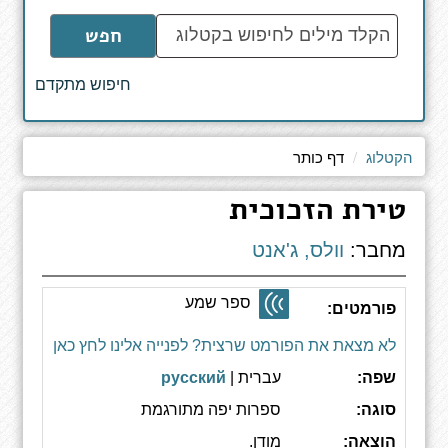
הקלד
חפש
מילים
לחיפוש
חיפוש מתקדם
באתר
הקטלוג
דף כותר
טירת הזכוכית
מחבר:
וולס, ג'אנט
ספר שמע
פורמטים:
לא מצאת את הפורמט שרצית? לפנייה אלינו לחץ כאן
שפה:
עברית |
русский
סוגה:
ספרות יפה מתורגמת
הוצאה:
מודן.