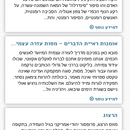
האדם.זהו סיפור "סינדרלה" של המאה השמונה-עשרה, על
רקע הנוף הכפרי של צפון אנגליה. הסביבה רומנטית,
האנשים רומנטיים, הסיפור רומנטי, והת...
למידע נוסף
אומנות ראיית הדברים - מסות עזרה עצמית עבור חכמים
מובא כאן בפניכם מדריך לעזרה עצמית המיועד לאנשים
חכמים. אנחנו מזמינים אתכם לברוח לאקלים אקזוטי, שכולו
עידוד צמיחה. בליקוט בררני של גדולי הכותבים נרקמה
חגיגה עבור השכל. מסות, סוגה חמקמקה ועדינה שאינה
טקסט ספרותי ואינה מאמר, ביכולתה להרוות צימאון נסתר.
תפקידה לגרות ומייד להיעלם. את השלכותיה נרגיש ואולי
ניישם בשגרת הימים שיבואו. וירג'יניה וול...
למידע נוסף
הרצוג
מוזס הרצוג, פרופסור יהודי-אמריקני בגיל העמידה, בתקופה