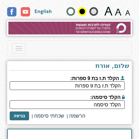
דף
שנה
English
כותר
גודל
טקסט
וצבעים:
Toggle
navigation
שלום, אורח
הקלד ת.ז בת 9 ספרות:
הקלד סיסמה:
הרשמה
שכחתי סיסמה
|
|
כניסה