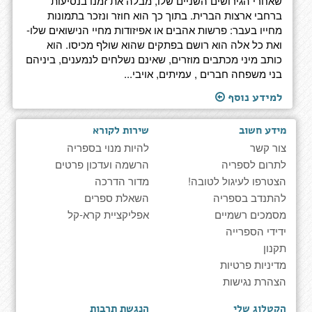
שאחרי הגירושים השניים שלו, מבלה את זמנו בנסיעות
ברחבי ארצות הברית. בתוך כך הוא חוזר ונזכר בתמונות
מחייו בעבר: פרשות אהבים או אפיזודות מחיי הנישואים שלו-
ואת כל אלה הוא רושם בפתקים שהוא שולף מכיסו. הוא
כותב מיני מכתבים מוזרים, שאינם נשלחים לנמענים, ביניהם
בני משפחה חברים , עמיתים, אויבי...
למידע נוסף
מידע חשוב
שירות לקורא
צור קשר
להיות מנוי בספריה
לתרום לספריה
הרשמה ועדכון פרטים
הצטרפו לעיגול לטובה!
מדור הדרכה
להתנדב בספריה
השאלת ספרים
מסמכים רשמיים
אפליקציית קרא-קל
ידידי הספרייה
תקנון
מדיניות פרטיות
הצהרת נגישות
הקטלוג שלי
הנגשת תרבות