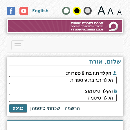
דף
שנה
English
כותר
גודל
טקסט
וצבעים:
Toggle
navigation
שלום, אורח
הקלד ת.ז בת 9 ספרות:
הקלד סיסמה:
הרשמה
שכחתי סיסמה
|
|
כניסה