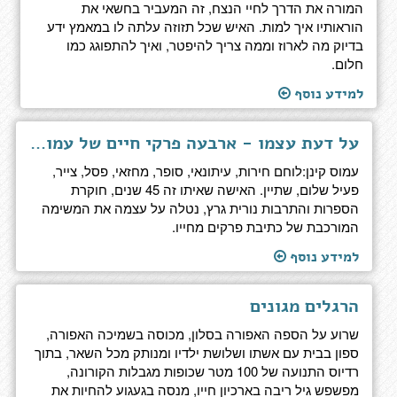
המורה את הדרך לחיי הנצח, זה המעביר בחשאי את
הוראותיו איך למות. האיש שכל תזוזה עלתה לו במאמץ ידע
בדיוק מה לארוז וממה צריך להיפטר, ואיך להתפוגג כמו
חלום.
למידע נוסף
על דעת עצמו - ארבעה פרקי חיים של עמוס קינן
עמוס קינן:לוחם חירות, עיתונאי, סופר, מחזאי, פסל, צייר,
פעיל שלום, שתיין. האישה שאיתו זה 45 שנים, חוקרת
הספרות והתרבות נורית גרץ, נטלה על עצמה את המשימה
המורכבת של כתיבת פרקים מחייו.
למידע נוסף
הרגלים מגונים
שרוע על הספה האפורה בסלון, מכוסה בשמיכה האפורה,
ספון בבית עם אשתו ושלושת ילדיו ומנותק מכל השאר, בתוך
רדיוס התנועה של 100 מטר שכופות מגבלות הקורונה,
מפשפש גיל ריבה בארכיון חייו, מנסה בגעגוע להחיות את