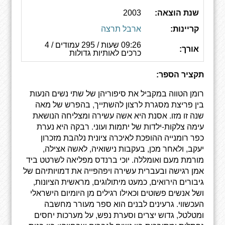
שנת הוצאה:
2003
קריינות:
ארבל תרצה
09:26 שעות / 295 עמודים / 4
אורך:
כרכים לאותיות גדולות
תקציר הספר:
רומן הטווה במקביל את סיפוריהן של שתי נשים הנעות
בין פריצת מסגרת לרצון להשתייך, בהפרש של מאה
שנה זו מזו. אסנת היא אשה עשירה ומצליחה הנושאת
עימה צלקות-ילדות של יתמות ועוני. רבקה היא נערת
כפר רומנייה ההופכת לאיכרה ציונית נלהבת מזכרון
יעקב, ולאחר מכן, בעקבות נישואיה, לאשה אצילה,
מורמת מעם ואומללה. יוכי ברנדס מפליאה לשרטט ביד
אמן רגישה ובעברית עשירה ויפהפייה את דמויותיהם של
גיבורים הירואים, כמעט מיתולוגים, מראשית הציונות,
ושל אנשים פשוטים וכאילו רגילים מן היומיום הישראלי
העכשווי. גרעינים לבנים הוא ספר מעורר מחשבה
ומטלטל, גדוש יצרים וסערת נפש, על מערכות יחסים