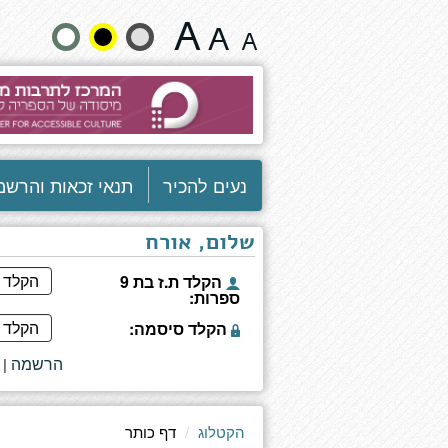
דף
שנה
כותר
גודל
טקסט
וצבעים:
נעים להכיר
תנאי זכאות והרשמ
שלום, אורח
הקלד ת.ז בת 9
ספרות:
הקלד סיסמה:
הרשמה
|
הקטלוג
דף כותר