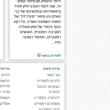
היופי והעומק שבסיפור קסום
זה, שבו לוקח הטבע חלק פעיל
ברגשותיהם ובמעשיהם של בני
האדם.זהו סיפור "סינדרלה" של
המאה השמונה-עשרה, על רקע
הנוף הכפרי של צפון אנגליה.
הסביבה רומנטית, האנשים
רומנטיים, הסיפור רומנטי,
והת...
למידע נוסף
מידע חשוב
שירות 
צור קשר
להיות 
לתרום לספריה
הרשמה 
פרטים
הצטרפו לעיגול
לטובה!
מדור ה
להתנדב בספריה
השאלת
מסמכים רשמיים
אפליקצ
ידידי הספרייה