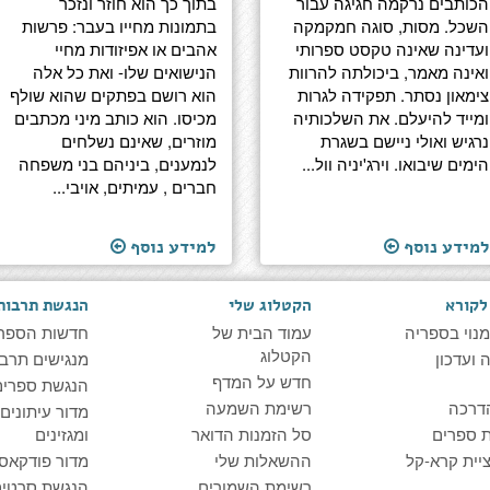
הכותבים נרקמה חגיגה עבור
בתוך כך הוא חוזר ונזכר
השכל. מסות, סוגה חמקמקה
בתמונות מחייו בעבר: פרשות
ועדינה שאינה טקסט ספרותי
אהבים או אפיזודות מחיי
ואינה מאמר, ביכולתה להרוות
הנישואים שלו- ואת כל אלה
צימאון נסתר. תפקידה לגרות
הוא רושם בפתקים שהוא שולף
ומייד להיעלם. את השלכותיה
מכיסו. הוא כותב מיני מכתבים
נרגיש ואולי ניישם בשגרת
מוזרים, שאינם נשלחים
הימים שיבואו. וירג'יניה וול...
לנמענים, ביניהם בני משפחה
חברים , עמיתים, אויבי...
למידע נוסף
למידע נוסף
לקורא
הקטלוג שלי
הנגשת תרבות
מנוי בספריה
עמוד הבית של
חדשות הספר
הקטלוג
ועדכון
מנגישים תרבו
חדש על המדף
הנגשת ספרים
דרכה
רשימת השמעה
מדור עיתונים
 ספרים
סל הזמנות הדואר
ומגזינים
יית קרא-קל
ההשאלות שלי
מדור פודקאס
רשימת השמורים
הנגשת סרטים