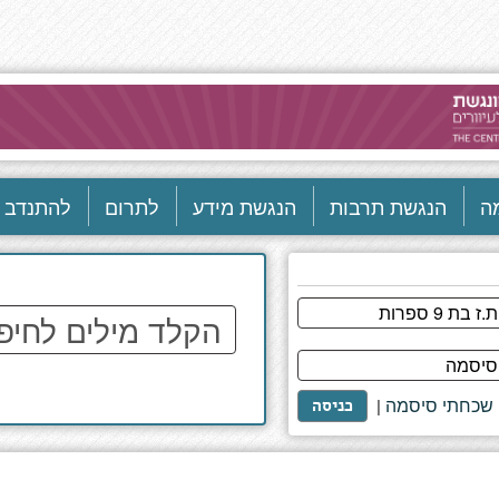
ה
הנגשת תרבות
הנגשת מידע
לתרום
להתנדב
הקלד
מילים
לחיפוש
באתר
שכחתי סיסמה
|
כניסה