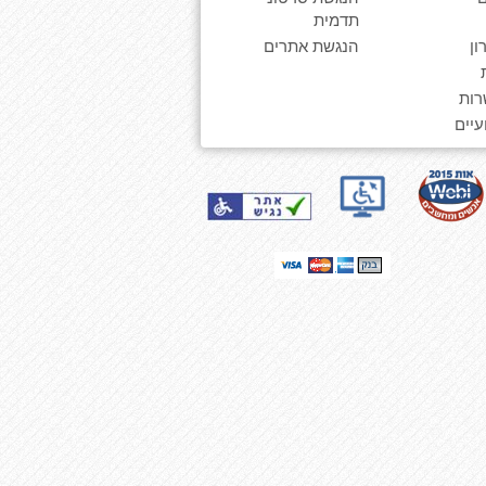
תדמית
ן
הנגשת אתרים
רות
יים