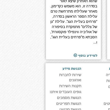
שהוא האחרון שיצא לאור
בסדרה זו, הוא משמש כקדימון,
מאחר שעלילתו מתרחשת טרם
עלילת הספר הראשון בסדרה,
"פרחים בעליית הגג". עלילת "גן
של צללים" מתמקדת בסיפורה
של אוליביה ווינפילד פוקסוורת',
הסבתא מ"פרחים בעליית הגג",
ו...
למידע נוסף
הנגשת מידע
יה
שירות לחברות
וארגונים
ת
תקנות השירות
גופים העובדים איתנו
הנגשת מסמכים
טים
הנגשת תפריטים
הנגשת סרטוני