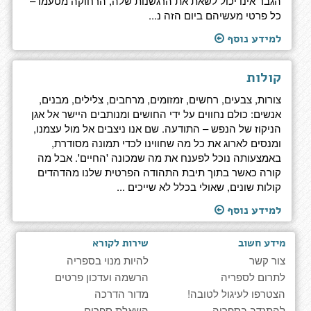
הגבר אינו יכול לשאת את הרגשנות שלה, הרחוקה מטעמו –
כל פרטי מעשיהם ביום הזה נ...
למידע נוסף
קולות
צורות, צבעים, רחשים, זמזומים, מרחבים, צלילים, מבנים,
אנשים: כולם נחווים על ידי החושים ומנותבים היישר אל אגן
הניקוז של הנפש – התודעה. שם אנו ניצבים אל מול עצמנו,
ומנסים לארוג את כל מה שחווינו לכדי תמונה מסודרת,
באמצעותה נוכל לפענח את מה שמכונה 'החיים'. אבל מה
קורה כאשר בתוך תיבת התהודה הפרטית שלנו מהדהדים
קולות שונים, שאולי בכלל לא שייכים ...
למידע נוסף
מידע חשוב
שירות לקורא
צור קשר
להיות מנוי בספריה
לתרום לספריה
הרשמה ועדכון פרטים
הצטרפו לעיגול לטובה!
מדור הדרכה
להתנדב בספריה
השאלת ספרים