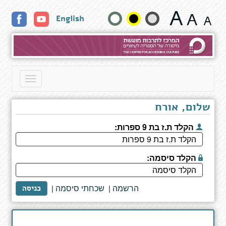
דף
שנה
English
כותר
גודל
טקסט
וצבעים:
Toggle
navigation
שלום, אורח
הקלד ת.ז בת 9 ספרות:
הקלד סיסמה:
הרשמה
שכחתי סיסמה
|
|
כניסה