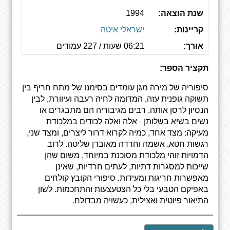
שנת הוצאה:
1994
קריינות:
ישראלי איטה
אורך:
06:21 שעות / 227 עמודים
תקציר הספר:
סיפוריה של מירה מגן עומדים בסימנו של מתח חריף בין
תשוקה גופנית עזה, המדומה לחיה רעבה ועיוורת, לבין
הנסיון לרסן אותה. רבים מגיבוריה הם מתבגרים או
נשים בשיא בשלותן - אלה ואלה לכודים במלכודת
מעיקה: מצד אחד, כמיה לקרוא דרור ליצרים, ומצד שני,
רגשות חטא, אשמה וחרדה מאובדן שליטה. לרוב
הדמויות זוהי מלכודת מסוכנת במיוחד, משום שהן
שייכות למסגרות דתיות, לעתים חרדיות, שאינן
מאפשרות חריגות ומעידות. סיפורי הקובץ קולחים
באפיקם הטבעי בלי כל הצטעצעות והתחכמות. לשון
התיאור פיוטית ואצילית, כעשויה מבדולח.