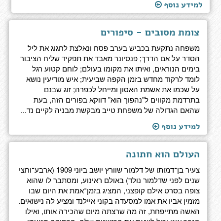
למידע נוסף
צומת מסובים - סיפורים
משפחה נתקעת בכביש בערב פסח ונאלצת לחגוג את ליל
הסדר על אם הדרך; פנסיונר מאבד את תפקיד שליח הציבור
בימים הנוראים, ואיתו את מקומו בעולם; לוחם קטוע רגל
לומד לרקוד מחדש בזמן הקפה שביעית; איש מודיעין נושא
על שכמו את אשמת האסון ומייחל לכפרה; זוג שבנם
בתרדמת מקווים ל"נהפוך הוא" דווקא בפורים הזה, בעת
שהאם הגדולה של משפחת טייב מבקשת מבניה לקיים נד...
למידע נוסף
העולם הוא חתונה
צעיר בן־דמותו של דלמור שוורץ יושב ביוני 1909 (ארבע־וחצי
שנים לפני שדלמור נולד) באולם ראינוע, ומסתבר לו שהוא
צופה בסרט אילם קופצני, המציג בזמן־אמת את היום שבו
מזמין אביו את אמו למסעדה בקוני איילנד ומציע לה נישואים.
האשה מתייפחת, זה מה שרצתה מיום שהכירה אותו, ואילו