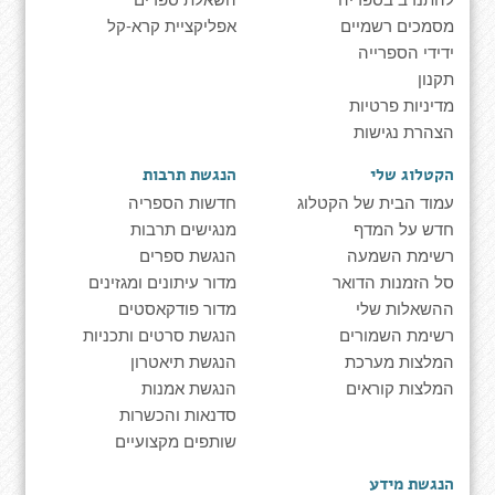
מסמכים רשמיים
אפליקציית קרא-קל
ידידי הספרייה
תקנון
מדיניות פרטיות
הצהרת נגישות
הקטלוג שלי
הנגשת תרבות
עמוד הבית של הקטלוג
חדשות הספריה
חדש על המדף
מנגישים תרבות
רשימת השמעה
הנגשת ספרים
סל הזמנות הדואר
מדור עיתונים ומגזינים
ההשאלות שלי
מדור פודקאסטים
רשימת השמורים
הנגשת סרטים ותכניות
המלצות מערכת
הנגשת תיאטרון
המלצות קוראים
הנגשת אמנות
סדנאות והכשרות
שותפים מקצועיים
הנגשת מידע