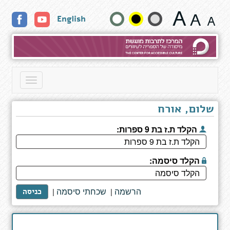
דף
שנה
English
כותר
גודל
טקסט
וצבעים:
Toggle
navigation
שלום, אורח
הקלד ת.ז בת 9 ספרות:
הקלד סיסמה:
הרשמה
שכחתי סיסמה
|
|
כניסה