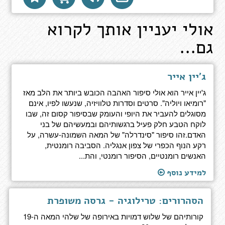
אולי יעניין אותך לקרוא
גם...
ג'יין אייר
ג'יין אייר הוא אולי סיפור האהבה הכובש ביותר את הלב מאז
"רומיאו ויוליה". סרטים וסדרות טלוויזיה, שנעשו לפיו, אינם
מסוגלים להעביר את היופי והעומק שבסיפור קסום זה, שבו
לוקח הטבע חלק פעיל ברגשותיהם ובמעשיהם של בני
האדם.זהו סיפור "סינדרלה" של המאה השמונה-עשרה, על
רקע הנוף הכפרי של צפון אנגליה. הסביבה רומנטית,
האנשים רומנטיים, הסיפור רומנטי, והת...
למידע נוסף
הסהרורים: טרילוגיה - גרסה משופרת
קורותיהם של שלוש דמויות באירופה של שלהי המאה ה-19