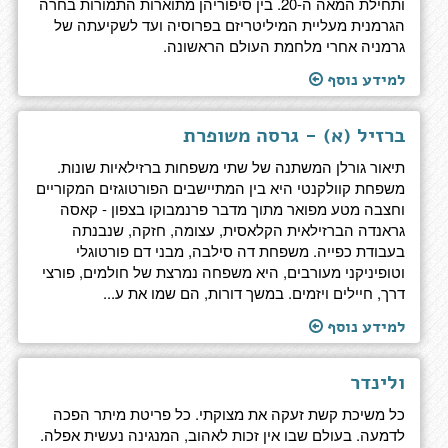
ותחילת המאה ה-20. בין סיפוריהן מתוארות התמורות בחרה
הגרמנית מעליית המיליטריזם בפרוסיה ועד לשקיעתה של
גרמניה אחרי מלחמת העולם הראשונה.
למידע נוסף
ברזיל (א) - גרסה משופרת
תיאור גורלן המשתנה של שתי משפחות ברזילאיות שונות.
משפחת קוולקנטי היא בין המתיישבים הפורטוגזים המקוריים
וחצבה מטע מפואר מתוך מדבר פרנמבוקו בצפון - קאסה
גראנדה הברזילאית הקלאסית, עצומה, חזקה, שנבנתה
בעבודת כפייה. משפחת דה סילבה, מבני דם פורטוגלי
וטופיניקני מעורבים, היא משפחה נמרצת של חולמים, פורצי
דרך, חיילים ויזמים. במשך דורות, הם שמו את ע...
למידע נוסף
ולינדר
כל משיכת קשת זעקה את מצוקתי. כל פריטת מיתר הפכה
לדמעה. בעולם שבו אין זכות לאהוב, המנגינה נעשית אפלה.