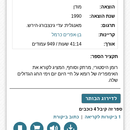
הוצאה:
מודן
שנת הוצאה:
1990
תרגום:
מאנגלית: עדי גינצבורג-הירש.
קריינות:
בן-אפרים כרמל
אורך:
41:14 שעות / 949 עמודים
תקציר הספר:
רומן היסטורי, מרתק וסוחף, המציג לקורא את
האימפריה של רומא על חיי היום יום וימי החג הגדולים
שלה.
לדירוג הכותר
ספר זה קיבל 4 כוכבים
1 ביקורות לקריאה
|
כתוב ביקורת