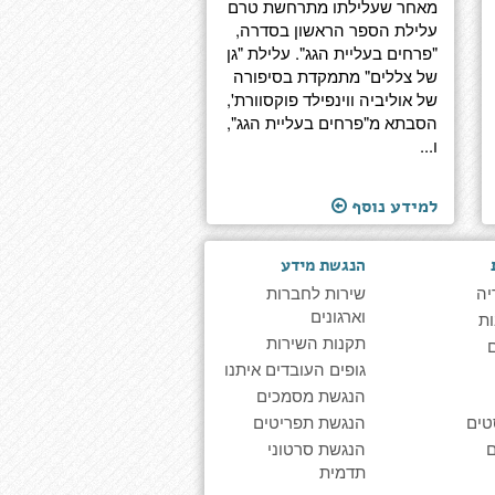
מאחר שעלילתו מתרחשת טרם
עלילת הספר הראשון בסדרה,
"פרחים בעליית הגג". עלילת "גן
של צללים" מתמקדת בסיפורה
של אוליביה ווינפילד פוקסוורת',
הסבתא מ"פרחים בעליית הגג",
ו...
למידע נוסף
הנגשת מידע
יה
שירות לחברות
וארגונים
ת
תקנות השירות
גופים העובדים איתנו
הנגשת מסמכים
טים
הנגשת תפריטים
הנגשת סרטוני
תדמית