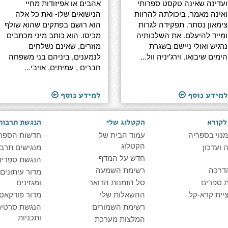
ועדינה שאינה טקסט ספרותי
אהבים או אפיזודות מחיי
ואינה מאמר, ביכולתה להרוות
הנישואים שלו- ואת כל אלה
צימאון נסתר. תפקידה לגרות
הוא רושם בפתקים שהוא שולף
ומייד להיעלם. את השלכותיה
מכיסו. הוא כותב מיני מכתבים
נרגיש ואולי ניישם בשגרת
מוזרים, שאינם נשלחים
הימים שיבואו. וירג'יניה וול...
לנמענים, ביניהם בני משפחה
חברים , עמיתים, אויבי...
למידע נוסף
למידע נוסף
לקורא
הקטלוג שלי
הנגשת תרבות
מנוי בספריה
עמוד הבית של
חדשות הספר
הקטלוג
ועדכון
מנגישים תרבו
חדש על המדף
הנגשת ספרים
דרכה
רשימת השמעה
מדור עיתונים
 ספרים
סל הזמנות הדואר
ומגזינים
יית קרא-קל
ההשאלות שלי
מדור פודקאס
רשימת השמורים
הנגשת סרטים
ותכניות
המלצות מערכת