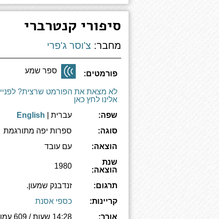
סיפורי קנטרברי
מחבר:
צ'וסר ג'פרי
ספר שמע
פורמטים:
לא מצאת את הפורמט שרצית? לפניי
אלינו לחץ כאן
שפה:
עברית |
English
סוגה:
ספרות יפה מתורגמת
הוצאה:
עם עובד
שנת
1980
הוצאה:
תרגום:
זנדבנק שמעון.
קריינות:
כספי אסנת
אורך:
14:28 שעות / 609 עמודים