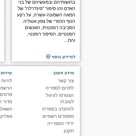
ברגשותיהם ובמעשיהם של בני
האדם.זהו סיפור "סינדרלה" של
המאה השמונה-עשרה, על רקע
הנוף הכפרי של צפון אנגליה.
הסביבה רומנטית, האנשים
רומנטיים, הסיפור רומנטי,
והת...
למידע נוסף
מידע חשוב
שירות 
צור קשר
להיות 
לתרום לספריה
הרשמה 
פרטים
הצטרפו לעיגול
לטובה!
מדור ה
להתנדב בספריה
השאלת
מסמכים רשמיים
אפליקצ
ידידי הספרייה
תקנון