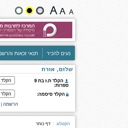
דף
שנה
כותר
גודל
טקסט
וצבעים:
נעים להכיר
תנאי זכאות והרשמ
שלום, אורח
הקלד ת.ז בת 9
ספרות:
הקלד סיסמה:
הרשמה
|
הקטלוג
דף כותר