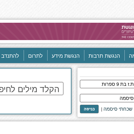
ה
הנגשת תרבות
הנגשת מידע
לתרום
להתנדב
הקלד
מילים
לחיפוש
באתר
שכחתי סיסמה
|
כניסה