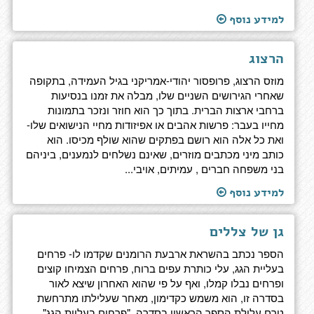
למידע נוסף
הרצוג
מוזס הרצוג, פרופסור יהודי-אמריקני בגיל העמידה, בתקופה
שאחרי הגירושים השניים שלו, מבלה את זמנו בנסיעות
ברחבי ארצות הברית. בתוך כך הוא חוזר ונזכר בתמונות
מחייו בעבר: פרשות אהבים או אפיזודות מחיי הנישואים שלו-
ואת כל אלה הוא רושם בפתקים שהוא שולף מכיסו. הוא
כותב מיני מכתבים מוזרים, שאינם נשלחים לנמענים, ביניהם
בני משפחה חברים , עמיתים, אויבי...
למידע נוסף
גן של צללים
הספר נכתב בהשראת ארבעת הרומנים שקדמו לו- פרחים
בעליית הגג, עלי כותרת עפים ברוח, פרחים הצמיחו קוצים
ופרחים נבלו קמלו, ואף על פי שהוא האחרון שיצא לאור
בסדרה זו, הוא משמש כקדימון, מאחר שעלילתו מתרחשת
טרם עלילת הספר הראשון בסדרה, "פרחים בעליית הגג".