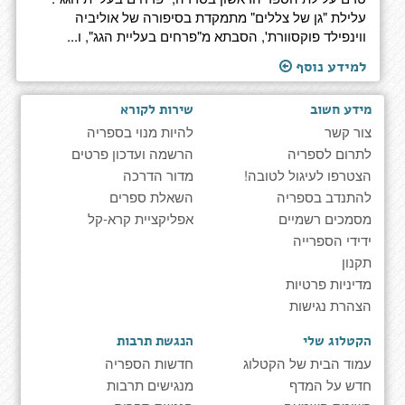
עלילת "גן של צללים" מתמקדת בסיפורה של אוליביה
ווינפילד פוקסוורת', הסבתא מ"פרחים בעליית הגג", ו...
למידע נוסף
מידע חשוב
שירות לקורא
צור קשר
להיות מנוי בספריה
לתרום לספריה
הרשמה ועדכון פרטים
הצטרפו לעיגול לטובה!
מדור הדרכה
להתנדב בספריה
השאלת ספרים
מסמכים רשמיים
אפליקציית קרא-קל
ידידי הספרייה
תקנון
מדיניות פרטיות
הצהרת נגישות
הקטלוג שלי
הנגשת תרבות
עמוד הבית של הקטלוג
חדשות הספריה
חדש על המדף
מנגישים תרבות