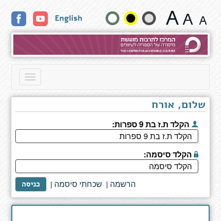
דף
שנה
English
כותר
גודל
טקסט
וצבעים:
Toggle
navigation
שלום, אורח
הקלד ת.ז בת 9 ספרות:
הקלד סיסמה:
הרשמה
שכחתי סיסמה
|
|
כניסה