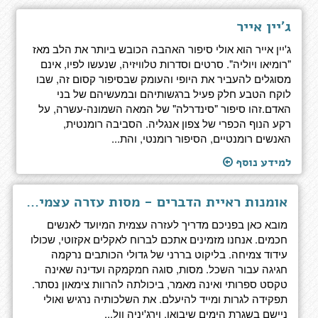
ג'יין אייר
ג'יין אייר הוא אולי סיפור האהבה הכובש ביותר את הלב מאז
"רומיאו ויוליה". סרטים וסדרות טלוויזיה, שנעשו לפיו, אינם
מסוגלים להעביר את היופי והעומק שבסיפור קסום זה, שבו
לוקח הטבע חלק פעיל ברגשותיהם ובמעשיהם של בני
האדם.זהו סיפור "סינדרלה" של המאה השמונה-עשרה, על
רקע הנוף הכפרי של צפון אנגליה. הסביבה רומנטית,
האנשים רומנטיים, הסיפור רומנטי, והת...
למידע נוסף
אומנות ראיית הדברים - מסות עזרה עצמית עבור חכמים
מובא כאן בפניכם מדריך לעזרה עצמית המיועד לאנשים
חכמים. אנחנו מזמינים אתכם לברוח לאקלים אקזוטי, שכולו
עידוד צמיחה. בליקוט בררני של גדולי הכותבים נרקמה
חגיגה עבור השכל. מסות, סוגה חמקמקה ועדינה שאינה
טקסט ספרותי ואינה מאמר, ביכולתה להרוות צימאון נסתר.
תפקידה לגרות ומייד להיעלם. את השלכותיה נרגיש ואולי
ניישם בשגרת הימים שיבואו. וירג'יניה וול...