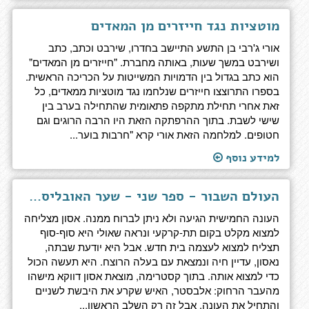
מוטציות נגד חייזרים מן המאדים
אורי ג'רבי בן התשע התיישב בחדרו, שירבט וכתב, כתב
ושירבט במשך שעות, באותה מחברת. "חייזרים מן המאדים"
הוא כתב בגדול בין הדמויות המשייטות על הכריכה הראשית.
בספרו התרוצצו חייזרים שנלחמו נגד מוטציות ממאדים, כל
זאת אחרי תחילת מתקפה פתאומית שהתחילה בערב בין
שישי לשבת. בתוך ההרפתקה הזאת היו הרבה הרוגים וגם
חטופים. למלחמה הזאת אורי קרא "חרבות בוער...
למידע נוסף
העולם השבור - ספר שני - שער האובליסקים
העונה החמישית הגיעה ולא ניתן לברוח ממנה. אסון מצליחה
למצוא מקלט בקום תת-קרקעי ונראה שאולי היא סוף-סוף
תצליח למצוא לעצמה בית חדש. אבל היא יודעת שבתה,
נאסון, עדיין חיה ונמצאת עם בעלה הרוצח. היא תעשה הכול
כדי למצוא אותה. בתוך קסטרימה, מוצאת אסון דווקא מישהו
מהעבר הרחוק: אלבסטר, האיש שקרע את היבשת לשניים
והתחיל את העונה. אבל זה רק השלב הראשון...