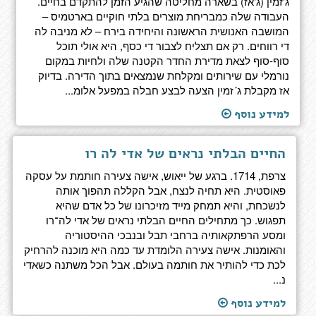
ג'זמין (ג'אז) בשארה מחליטה שהגיע הזמן להתקדם בחיים.
העבודה שלה כמבריחת מוצרים בלתי חוקיים בארטמיס –
המושבה האנושית הראשונה והיחידה בירח – לא מניבה לה
די רווחים. רק אם תצליח לצבור די כסף, היא אולי תוכל
סוף-סוף לצאת מדירת החדר הקטנה שלה ולחיות במקום
נורמלי עם שירותים ומקלחת שנמצאים בתוך הדירה. בדיוק
אז מקבלת ג´זמין הצעה לבצע חבלה במפעל אלומ...
למידע נוסף
החיים הבלתי נראים של אדי לה רו
צרפת, 1714. ברגע של ייאוש, אישה צעירה חותמת על עסקה
פאוסטית. היא תחיה לנצח, אבל הקללה תהפוך אותה
לנשכחת, והיא תמחק מייד מזיכרונו של כל אדם שהיא
תפגוש. כך מתחילים החיים הבלתי נראים של אדי לה־רו
ומסע הרפתקאותיה ברחבי תבל ובנבכי ההיסטוריה
והאומנות. אישה צעירה הלומדת עד כמה היא מוכנה להרחיק
לכת כדי להותיר את חותמה בעולם. אבל הכל משתנה כשאדי
נ...
למידע נוסף