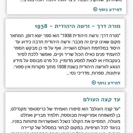
למידע נוסף
מורה דרך - ורשה היהודית - 1938
"מורה דרך: ורשה היהודית 1938" הוא ספר יוצא דופן, המתאר
מקום שאינו קיים זה מכבר: ורשה היהודית חרבה כידוע עד
היסוד במלחמת העולם השנייה. ואף על פי כן מבקש הספר
להעמיד פנים כאילו הכול שריר וקיים, ואפשר ללכת לסיור
בעקבותיו או לצאת למסע מדומיין. כל פרט מבוסס על מידע
הנוגע לוורשה היהודית בשנת 1938 מתוך מקורות אין-ספור:
עיתונות, ספרות, מדריכי נסי...
למידע נוסף
עד קצה העולם
"עד קצה העולם" הוא סיפורו האמיתי של כריסטופר מקנדלס,
בן למשפחה אמריקאית מבוססת, תלמיד מבריק ואתלט
מעולה, המסיים את הקולג' כשכל האפשרויות פתוחות בפניו.
בניגוד לכל הציפיות, במקום לבחור במסלול של קריירה