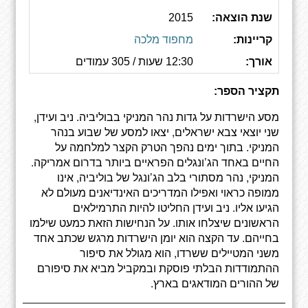
שנת הוצאה:
2015
קריינות:
מחפוד מלכה
אורך:
12:30 שעות / 305 עמודים
תקציר הספר:
מסע הישרדות על גדות נהר המניקי בבוליביה. ניב ועידן,
שני יוצאי צבא ישראלים, יצאו למסע של שבוע בנהר
המניקי. בתוך ימים נהפך הטרק הקצר למלחמה על
החיים באחד הג’ונגלים הפראיים ביותר בדרום אמריקה.
המניקי, נהר מסתורי בלב הג’ונגל של בוליביה, אינו
ממופה כראוי ואפילו המדריכים האינדיאנים מעולם לא
הגיעו אליו. ניב ועידן החליטו להיות התרמילאים
הראשונים שיצלחו אותו. על הנחישות הזאת כמעט שילמו
בחייהם. עד הקצה הוא יומן הישרדות מרגש שכתב אחד
משני המטיילים ששרדו, הוא מגולל את סיפור
ההתמודדות הבלתי פוסקת ובמקביל מביא את סיפורם
של ההורים המודאגים בארץ.