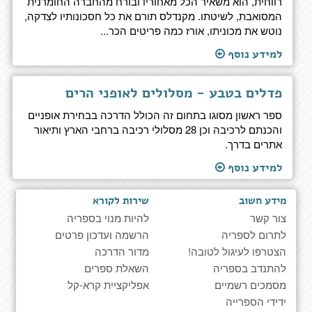
רווחית, הוא משאיר הכל מאחוריו ובורח מהחברה החומרנית
המסואבת, לשיטתו. מקנדלס תורם את כל חסכונותיו לצדקה,
נוטש את מכוניתו, אורז כמה פריטים הכר...
למידע נוסף
פדלים בטבע - מסלולים לאופני הרים
ספר ראשון מסוגו בתחום זה הכולל הדרכה בבחירת אופניים
והכנתם לרכיבה וכן 28 מסלולי רכיבה ברחבי הארץ ותיאור
אתרים בדרך.
למידע נוסף
מידע חשוב
שירות לקורא
צור קשר
להיות מנוי בספריה
לתרום לספריה
הרשמה ועדכון פרטים
הצטרפו לעיגול לטובה!
מדור הדרכה
להתנדב בספריה
השאלת ספרים
מסמכים רשמיים
אפליקציית קרא-קל
ידידי הספרייה