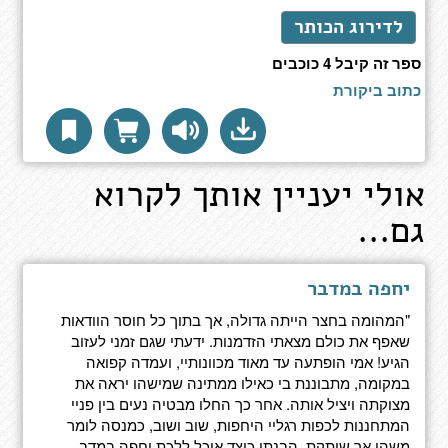
לדירוג הכותר
ספר זה קיבל 4 כוכבים
כתוב ביקורת
אולי יעניין אותך לקרוא
גם...
יחפה במדבר
"המהומה בחצר הייתה גדולה, אך בתוך כל חוסר הוודאות
שאפף את כולם מצאתי הזדמנות. ידעתי שגם זמני לעזוב
הגיע! אמי הופתעה עד מאוד מכוונותיי, ועמדה קפואה
במקומה, מתבוננת בי כאילו ממתינה שמישהו יראה את
מצוקתה ויציל אותה. אחר כך החלו מבטיה נעים בין פניי
המתחננות לכפות רגליי היחפות, שוב ושוב, כמנסה לומר
משהו אך שותקת. הבנתי כיצד אוכל ללכת יחפה במדב...