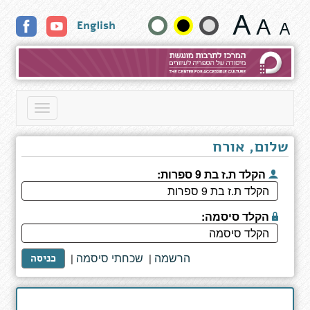
עד
שנה
English
הקצה
גודל
טקסט
וצבעים:
Toggle
navigation
שלום, אורח
הקלד ת.ז בת 9 ספרות:
הקלד סיסמה:
הרשמה
שכחתי סיסמה
|
|
כניסה