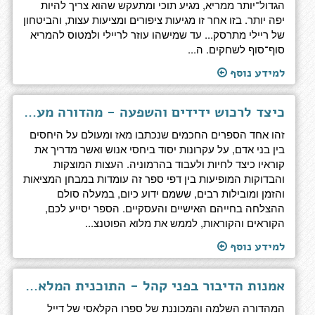
הגדול־יותר ממריא, מגיע תוכי ומתעקש שהוא צריך להיות
יפה יותר. בזו אחר זו מגיעות ציפורים ומציעות עצות, והביטחון
של ריילי מתרסק... עד שמישהו עוזר לריילי ולמטוס להמריא
סוף־סוף לשחקים. ה...
למידע נוסף
כיצד לרכוש ידידים והשפעה - מהדורה מעודכנת לדור המנהיגים הבא
זהו אחד הספרים החכמים שנכתבו מאז ומעולם על היחסים
בין בני אדם, על עקרונות יסוד ביחסי אנוש ואשר מדריך את
קוראיו כיצד לחיות ולעבוד בהרמוניה. העצות המוצקות
והבדוקות המופיעות בין דפי ספר זה עומדות במבחן המציאות
והזמן ומובילות רבים, ששמם ידוע כיום, במעלה סולם
ההצלחה בחייהם האישיים והעסקיים. הספר יסייע לכם,
הקוראים והקוראות, לממש את מלוא הפוטנצ...
למידע נוסף
אמנות הדיבור בפני קהל - התוכנית המלאה, ערוכה מחדש ומעודכנת על ידי דוקטור ארתור פל
המהדורה השלמה והמכוננת של ספרו הקלאסי של דייל