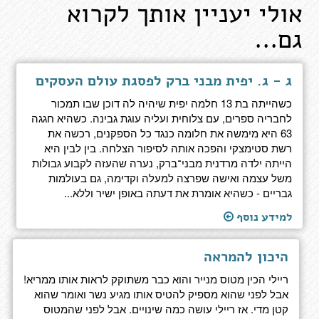
אולי יעניין אותך לקרוא
גם...
ג - ג. יפית מבני ברק לפסגת עולם העסקים
כשהייתה בת 13 חלמה יפית שיהיה לה דוכן שבו תמכור
לחבריה ספרים, עם צלוחית ועליה עוגת גבינה. כשהיא חגגה
63 היא מימשה את חלומה כנגד כל הספקנים, רכשה את
רשת סטימצקי והפכה אותה לסיפור הצלחה. בין לבין היא
הייתה ילדה מרדנית מבני־ברק, נערה שהעזה לקבוע גבולות
משל עצמה ואישה שפרצה למעלה וקדימה, גם בעולמות
גבריים - כשהיא אומרת את דעתה באופן ישיר וללא...
למידע נוסף
היכון להמראה
ריילי הכין מטוס מנייר והוא כבר משתוקק לראות אותו ממריא!
אבל לפני שהוא מספיק להטיס אותו מגיע נשר ואומר שהוא
קטן מדי. אז ריילי עושה כמה שינויים. אבל לפני שהמטוס