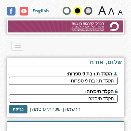
אופטימיות
שנה
English
נצחית
גודל
טקסט
וצבעים:
Toggle
navigation
שלום, אורח
הקלד ת.ז בת 9 ספרות:
הקלד סיסמה:
הרשמה
שכחתי סיסמה
|
|
כניסה