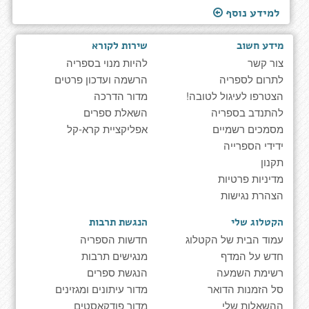
למידע נוסף
מידע חשוב
שירות לקורא
צור קשר
להיות מנוי בספריה
לתרום לספריה
הרשמה ועדכון פרטים
הצטרפו לעיגול לטובה!
מדור הדרכה
להתנדב בספריה
השאלת ספרים
מסמכים רשמיים
אפליקציית קרא-קל
ידידי הספרייה
תקנון
מדיניות פרטיות
הצהרת נגישות
הקטלוג שלי
הנגשת תרבות
עמוד הבית של הקטלוג
חדשות הספריה
חדש על המדף
מנגישים תרבות
רשימת השמעה
הנגשת ספרים
סל הזמנות הדואר
מדור עיתונים ומגזינים
ההשאלות שלי
מדור פודקאסטים