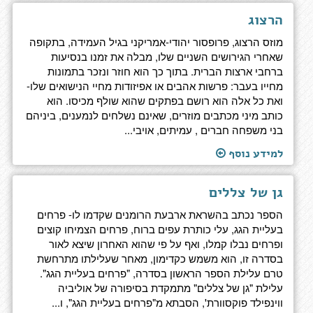
הרצוג
מוזס הרצוג, פרופסור יהודי-אמריקני בגיל העמידה, בתקופה
שאחרי הגירושים השניים שלו, מבלה את זמנו בנסיעות
ברחבי ארצות הברית. בתוך כך הוא חוזר ונזכר בתמונות
מחייו בעבר: פרשות אהבים או אפיזודות מחיי הנישואים שלו-
ואת כל אלה הוא רושם בפתקים שהוא שולף מכיסו. הוא
כותב מיני מכתבים מוזרים, שאינם נשלחים לנמענים, ביניהם
בני משפחה חברים , עמיתים, אויבי...
למידע נוסף
גן של צללים
הספר נכתב בהשראת ארבעת הרומנים שקדמו לו- פרחים
בעליית הגג, עלי כותרת עפים ברוח, פרחים הצמיחו קוצים
ופרחים נבלו קמלו, ואף על פי שהוא האחרון שיצא לאור
בסדרה זו, הוא משמש כקדימון, מאחר שעלילתו מתרחשת
טרם עלילת הספר הראשון בסדרה, "פרחים בעליית הגג".
עלילת "גן של צללים" מתמקדת בסיפורה של אוליביה
ווינפילד פוקסוורת', הסבתא מ"פרחים בעליית הגג", ו...