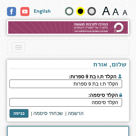
פרנסוס
שנה
English
על
גלגלים
גודל
טקסט
וצבעים:
Toggle
navigation
שלום, אורח
הקלד ת.ז בת 9 ספרות:
הקלד סיסמה:
הרשמה
שכחתי סיסמה
|
|
כניסה