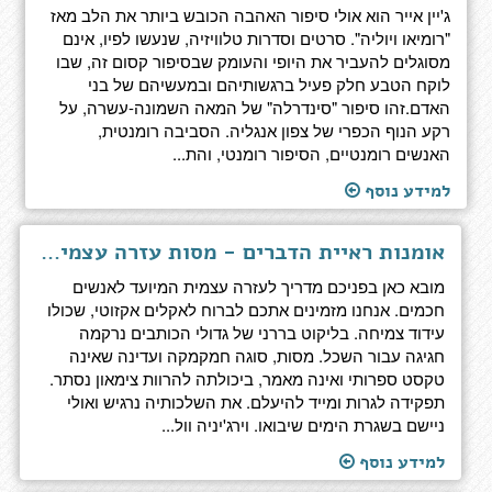
ג'יין אייר הוא אולי סיפור האהבה הכובש ביותר את הלב מאז
"רומיאו ויוליה". סרטים וסדרות טלוויזיה, שנעשו לפיו, אינם
מסוגלים להעביר את היופי והעומק שבסיפור קסום זה, שבו
לוקח הטבע חלק פעיל ברגשותיהם ובמעשיהם של בני
האדם.זהו סיפור "סינדרלה" של המאה השמונה-עשרה, על
רקע הנוף הכפרי של צפון אנגליה. הסביבה רומנטית,
האנשים רומנטיים, הסיפור רומנטי, והת...
למידע נוסף
אומנות ראיית הדברים - מסות עזרה עצמית עבור חכמים
מובא כאן בפניכם מדריך לעזרה עצמית המיועד לאנשים
חכמים. אנחנו מזמינים אתכם לברוח לאקלים אקזוטי, שכולו
עידוד צמיחה. בליקוט בררני של גדולי הכותבים נרקמה
חגיגה עבור השכל. מסות, סוגה חמקמקה ועדינה שאינה
טקסט ספרותי ואינה מאמר, ביכולתה להרוות צימאון נסתר.
תפקידה לגרות ומייד להיעלם. את השלכותיה נרגיש ואולי
ניישם בשגרת הימים שיבואו. וירג'יניה וול...
למידע נוסף