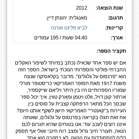
שנת הוצאה:
2012
תרגום:
מאנגלית: יהונתן דיין.
קריינות:
לביא פלינט אורנה
אורך:
04:40 שעות / 195 עמודים
תקציר הספר:
אם יש ספר אחד שכאילו נכתב במיוחד לשיפור האקלים
החברתי-פוליטי והספרותי הנוכחי בישראל, הספר הזה
הוא "פרנסוס על גלגלים". מדובר בקלאסיקה שנונה
משנת 1917 מאת הסופר האמריקאי כריסטופר מורלי
שמוריו הספרותיים היו בין היתר ויליאם שייקספיר,
ארתור קונן דויל, וולט ויטמן ומארק טווין. איך יכול ספר
שבסך הכל מתאר הרפתקה קצבית על סוסים בין
העיירות ב”קאנטרי” האמריקאי הישן לשקף אותנו היום?
את זאת תגלו בקריאה בפרנסוס על גלגלים, שאותה
איננו רוצים לעכב עוד: אנו בטוחים שהיא תגרום לכם
הנאה, תעורר חיוך גדול ומצב רוח חיובי ואולי אף תספק
כלים להתמודדות עם ההווה. לא במקרה הוא אחד