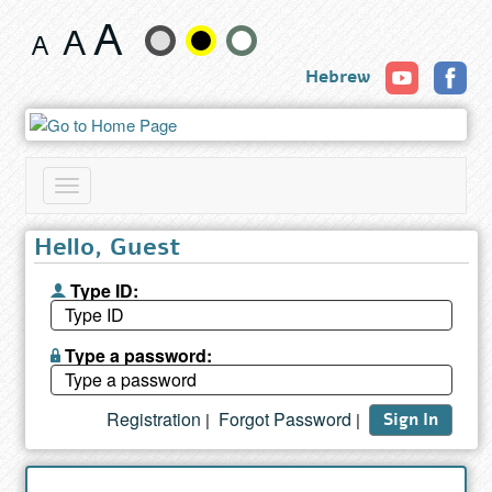
Book
Change
Hebrew
text
size
and
Toggle
color
navigation
Hello, Guest
Type ID:
Type a password:
Registration
Forgot Password
|
|
Sign In