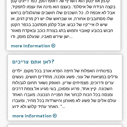
קלמן אודינסון הוא השריף של ראופרהופן, כפר דייגים קטן
בקצה הנידח של איסלנד. בעצם הוא מינה את עצמו לתפקיד,
אבל לא אכפת לו. כל השכנים שלו חושבים שהגלגלים בראש
שלו מסתובבים אחורה, או שבראש שלו יש רק מרק דגים, או
שיש לו איי־קיו של כבש. אבל קלמן מסתובב בכפר הקטן
חבוש בכובע קאובוי וחמוש בתג בצורת כוכב ובאקדח מאוזר
ישן שירש מאביו, שנעלם מזמן, ודו...
more information
לאן אתם צריכים?
בפינותיה האפלות של חיפה הפרא אורב בכל מקום. ילדים
גדלים במציאות של עוני, פשע וסכנה, מחדדים חושים, נעשים
ערים ודרוכים, מצמיחים שריון. האופק נשאר תחום לגבולות
השכונה. קיץ אחד, פרוע ומסוכן, בוגי מגיע אל צומת דרכים
ומנסה בכל הכוח לבחור את הפנייה הנכונה. מעברו האחד
עולם אלים של פשע לא מאורגן והישרדות בכל מחיר, ומעברו
האחר עתיד קלוש ולא ידוע. "...
more information