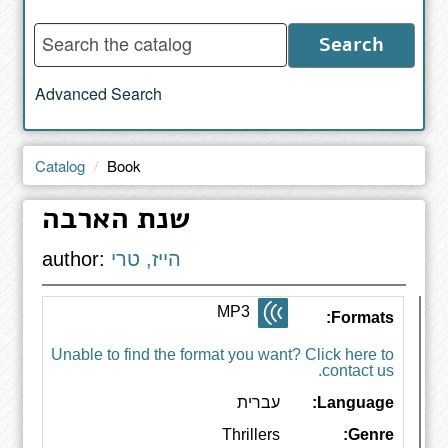
Enter
Search
words
to
Advanced Search
search
the
catalog
Catalog
Book
שנת הארבה
הייז, טרי
author:
MP3
Formats:
Unable to find the format you want? Click here to
contact us.
Language:
עברית
Thrillers
Genre: