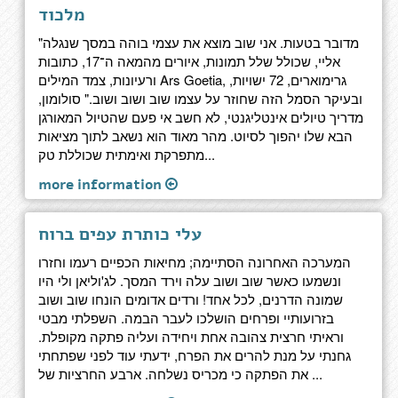
מלכוד
"מדובר בטעות. אני שוב מוצא את עצמי בוהה במסך שנגלה
אליי, שכולל שלל תמונות, איורים מהמאה ה־17, כתובות
ורעיונות, צמד המילים Ars Goetia, גרימוארים, 72 ישויות,
ובעיקר הסמל הזה שחוזר על עצמו שוב ושוב ושוב." סולומון,
מדריך טיולים אינטליגנטי, לא חשב אי פעם שהטיול המאורגן
הבא שלו יהפוך לסיוט. מהר מאוד הוא נשאב לתוך מציאות
מתפרקת ואימתית שכוללת טק...
more information
עלי כותרת עפים ברוח
המערכה האחרונה הסתיימה; מחיאות הכפיים רעמו וחזרו
ונשמעו כאשר שוב ושוב עלה וירד המסך. לג'וליאן ולי היו
שמונה הדרנים, לכל אחד! ורדים אדומים הונחו שוב ושוב
בזרועותיי ופרחים הושלכו לעבר הבמה. השפלתי מבטי
וראיתי חרצית צהובה אחת ויחידה ועליה פתקה מקופלת.
גחנתי על מנת להרים את הפרח, ידעתי עוד לפני שפתחתי
את הפתקה כי מכריס נשלחה. ארבע החרציות של ...