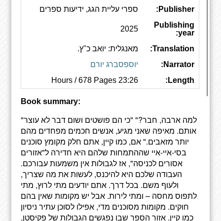
Publisher:
ספרי עליית הגג, ידיעות ספרים
Publishing
2025
year:
Translation:
מאנגלית: יואב כ"ץ.
Narrator:
יוספסברג יורם
23:26 Hours / 678 Pages
Length:
Book summary:
"למה ארבה, חבר?" "כי הם פושטים ושום דבר לא עוצר
אותם. מאיפה שאני מגיע, אנשים חכמים מפחדים מהם
יותר מזאבים." אם, כמו קיין, אתם חלק מקומץ סוכנים
בסי-איי-איי שההתמחות שלהם היא חדירה ל"אזורים
אסורים לכניסה", אז לגבולות אין משמעות עבורכם.
העבודה שלכם היא להיכנס, לעשות את מה שצריך,
ולעוף משם. בכל דרך. אתם יודעים מתי לרוץ, מתי
לתפוס מחסה – ומתי לירות. אבל יש מקומות שאין בהם
חוקים. מקומות מסוכנים מדי, אפילו לסוכן עתיר ניסיון
כמו קיין. אזור הספר שבו נפגשים הגבולות של פקיסטן,