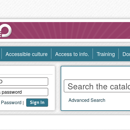
Accessible culture
Access to info.
Training
Do
Enter
words
to
Advanced Search
search
t Password
|
Sign In
the
catalog