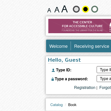
Book
Change
text
size
and
Welcome
Receiving service
color
Hello, Guest
Type ID:
Type a password:
Registration
Forgo
|
Catalog
Book