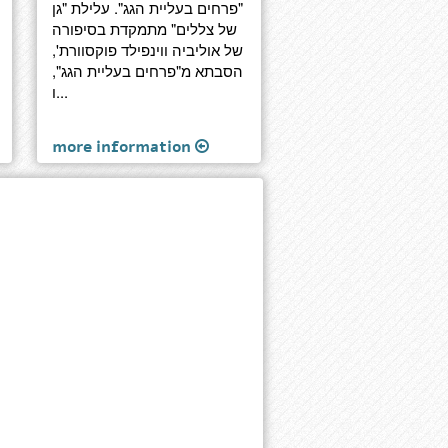
"פרחים בעליית הגג". עלילת "גן
של צללים" מתמקדת בסיפורה
של אוליביה ווינפילד פוקסוורת',
הסבתא מ"פרחים בעליית הגג",
ו...
more information