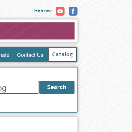
Hebrew
nate
Contact Us
Catalog
Search