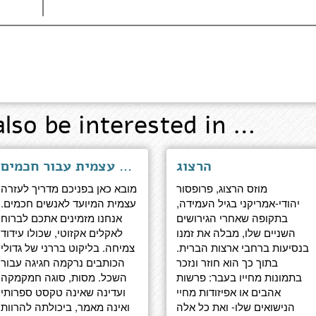
also be interested in …
הרצוג
אומנות ראיית הדברים - מסות עזרה עצמית עבור חכמים
מוזס הרצוג, פרופסור
מובא כאן בפניכם מדריך לעזרה
יהודי-אמריקני בגיל העמידה,
עצמית המיועד לאנשים חכמים.
בתקופה שאחרי הגירושים
אנחנו מזמינים אתכם לברוח
השניים שלו, מבלה את זמנו
לאקלים אקזוטי, שכולו עידוד
בנסיעות ברחבי ארצות הברית.
צמיחה. בליקוט בררני של גדולי
בתוך כך הוא חוזר ונזכר
הכותבים נרקמה חגיגה עבור
בתמונות מחייו בעבר: פרשות
השכל. מסות, סוגה חמקמקה
אהבים או אפיזודות מחיי
ועדינה שאינה טקסט ספרותי
הנישואים שלו- ואת כל אלה
ואינה מאמר, ביכולתה להרוות