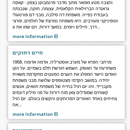
וחצבה מטע מפואר מתוך מדבר פרנמבוקו בצפון - קאסה
גראנדה הברזילאית הקלאסית, עצומה, חזקה, שנבנתה
בעבודת כפייה. משפחת דה סילבה, מבני דם פורטוגלי
וטופיניקני מעורבים, היא משפחה נמרצת של חולמים, פורצי
דרך, חיילים ויזמים. במשך דורות, הם שמו את ע...
more information
חיים רחוקים
1958, מרחבי הפרא של מערב אוסטרליה, אדמה אדומה
משתרעת עד האופק, השמש חורשת תלם בשמיים; על הקו
האדום הישר המפלג את העצים המעטים מתקדמת משאית
יחידה. במושב הקדמי מצטופפים שלושה מבני משפחת
מקברַייד. זהו יום רגיל בחייה של משפחת חוואים, אנשים
קשוחים שמגדלים צאן מזה דורות על פני מיליון דונמים
צחיחים באחד האזורים המרוחקים והקשים בעולם. יום רגיל
אח...
more information