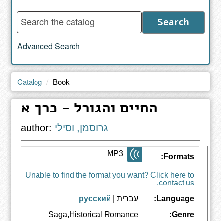
Enter
Search
words
to
Advanced Search
search
the
catalog
Catalog
Book
החיים והגורל - כרך א
גרוסמן, וסילי
author:
MP3
Formats:
Unable to find the format you want? Click here to
contact us.
Language:
עברית |
русский
Saga,Historical Romance
Genre: