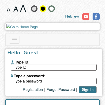
Book
Change
Hebrew
text
size
and
Toggle
color
navigation
Hello, Guest
Type ID:
Type a password:
Registration
Forgot Password
|
|
Sign In