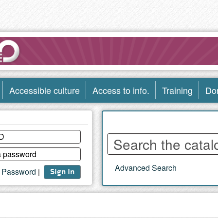
Accessible culture
Access to info.
Training
Do
Enter
words
to
Advanced Search
search
t Password
|
Sign In
the
catalog