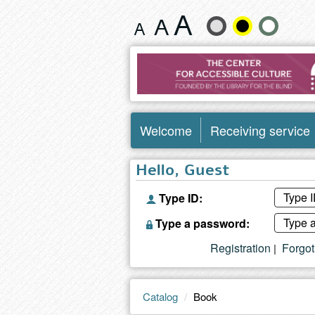
Book
Change
text
size
and
Welcome
Receiving service
color
Hello, Guest
Type ID:
Type a password:
Registration
Forgo
|
Catalog
Book