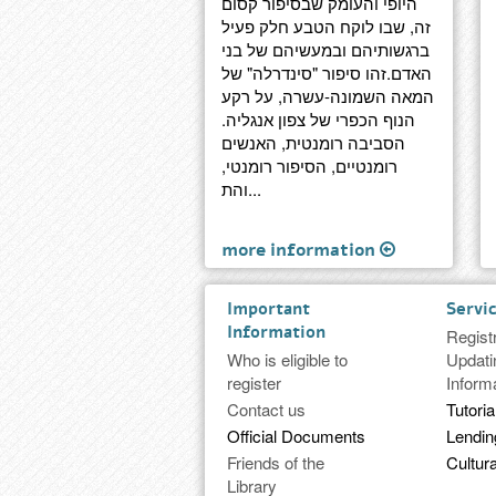
היופי והעומק שבסיפור קסום
זה, שבו לוקח הטבע חלק פעיל
ברגשותיהם ובמעשיהם של בני
האדם.זהו סיפור "סינדרלה" של
המאה השמונה-עשרה, על רקע
הנוף הכפרי של צפון אנגליה.
הסביבה רומנטית, האנשים
רומנטיים, הסיפור רומנטי,
והת...
more information
Important
Servi
Information
Regist
Who is eligible to
Updati
register
Inform
Contact us
Tutoria
Official Documents
Lendi
Friends of the
Cultura
Library