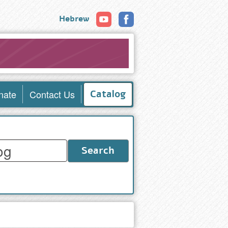
Hebrew
nate
Contact Us
Catalog
Search