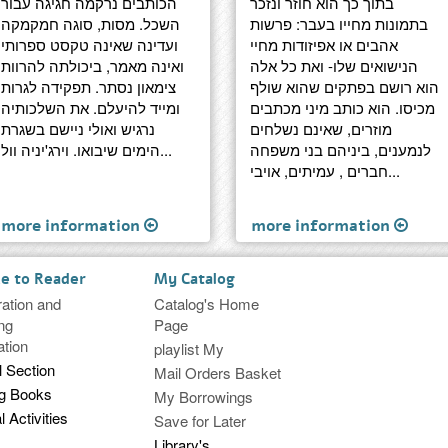
בתוך כך הוא חוזר ונזכר
הכותבים נרקמה חגיגה עבור
בתמונות מחייו בעבר: פרשות
השכל. מסות, סוגה חמקמקה
אהבים או אפיזודות מחיי
ועדינה שאינה טקסט ספרותי
הנישואים שלו- ואת כל אלה
ואינה מאמר, ביכולתה להרוות
הוא רושם בפתקים שהוא שולף
צימאון נסתר. תפקידה לגרות
מכיסו. הוא כותב מיני מכתבים
ומייד להיעלם. את השלכותיה
מוזרים, שאינם נשלחים
נרגיש ואולי ניישם בשגרת
לנמענים, ביניהם בני משפחה
הימים שיבואו. וירג'יניה וול...
חברים , עמיתים, אויבי...
more information
more information
ce to Reader
My Catalog
ration and
Catalog's Home
ng
Page
ation
playlist My
l Section
Mail Orders Basket
ng Books
My Borrowings
l Activities
Save for Later
Library's