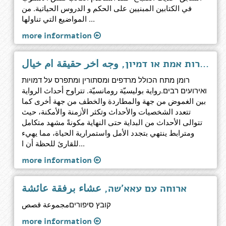
في الكتابين المبنيين على الحكم و الدروس الحياتية. من
المواضيع التي تناولها ...
more information
פנים אחרות אמת או דמיון, وجه آخر حقيقة أم خيال
רומן מתח הכולל מרדפים ומסתורין ומתפרס על דמויות
ואירועים רבים.رواية بوليسيّة رومانسيّة. تتراوح أحداث الرواية
بين الغموض من جهة والمطاردة والخطف من جهة أخرى كما
تتعدد الشخصيات والأحداث وتكثر الأزمنة والأمكنة، حيث
تتوالى الأحداث من البداية حتى النهاية مكونةً مشهد متكامل
ومترابط ينتهي بتجدد الأمل واستمرارية الحياة، مما يهيء
للقارئ للحظة أن ا...
more information
ארוחה עם עאא'שה, عشاء برفقة عائشة
קובץ סיפוריםمجموعة قصص
more information