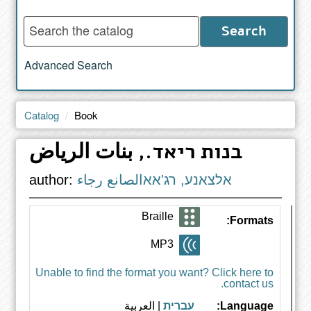
Enter
Search
words
to
Advanced Search
search
the
catalog
Catalog
Book
בנות ריאד., بنات الرياض
אלצאנע, רג'אאالصانع رجاء
author:
Braille
Formats:
MP3
Unable to find the format you want? Click here to
contact us.
Language:
עברית
| العربية