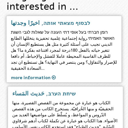
interested in …
לבסוף מצאתי אותה, أخيرًا وجدتها
רומן חברתי בעל אופי דתי העונה על שאלות לגבי השגת
האושר האמיתי.رواية إجتماعية عِلمية تحفيزية يتخللها الطابع
الديني تجيب على أسئلة كثيرة مثل هل يستطيع الإنسان أن
تتغير حياته بالفعل 180درجة لمجرد اقتناعه بفكرة ما؟ هل
للظرف القاسية المحيطة عاملا للفشل والإحباط، أم دافعا
للإصرار والتفاؤل؟ ومن ينتصر في النهاية؟ هل تستطيع ان تجد
السعادة الحقيقية...
more information
שיחת הערב, حَديث المَساء
الكتاب هو عبارة عن مجموعة من القصص القصيرة، منها
الحقيقيّة و منها الخُرافيّة. يستخرج الكاتب من هذه القصص
الدّروس و المواعظ، و يُسلّط على مواضيعها العديد من
الأضواء. هذا الكتاب هو عبارة عن تكملة لكتاب أدهم شرقاوي
السّابق "حديث الصّباح" فقد استخدم الكاتب نفس الأسلوب