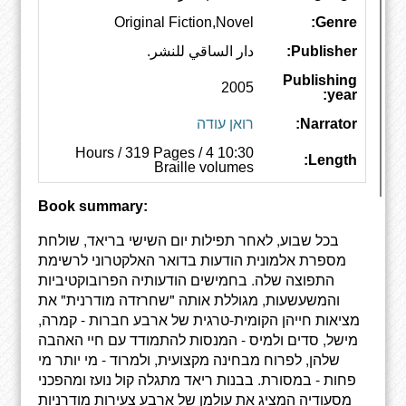
Original Fiction,Novel
Genre:
Publisher:
دار الساقي للنشر.
Publishing
2005
year:
Narrator:
רואן עודה
10:30 Hours / 319 Pages / 4
Length:
Braille volumes
Book summary:
בכל שבוע, לאחר תפילות יום השישי בריאד, שולחת
מספרת אלמונית הודעות בדואר האלקטרוני לרשימת
התפוצה שלה. בחמישים הודעותיה הפרובוקטיביות
והמשעשעות, מגוללת אותה "שחרזדה מודרנית" את
מציאות חייהן הקומית-טרגית של ארבע חברות - קמרה,
מישל, סדים ולמיס - המנסות להתמודד עם חיי האהבה
שלהן, לפרוח מבחינה מקצועית, ולמרוד - מי יותר מי
פחות - במסורת. בבנות ריאד מתגלה קול נועז ומהפכני
מסעודיה המציג את עולמן של ארבע צעירות מודרניות