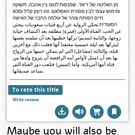
מן האליטה של ריאד, שמנסות לנווט בין אהבה, תשוקה
ומימוש עצמי לבין מסורת האסלאם. זהו רומן קליל ומלא
חיים הפותח צוהר אל עולמה החבוי של האישה
הסעודית.تحكي الرواية عن أربع فتيات سعوديات يبحثن
عن الحب: الفتاة الأولى (قمرة) مطلقة بعد اكتشاف خيانة
زوجها، والثانية (سديم) تركها خطيبها بعد أن سلمته نفسها
ليتركها بعد ليلة حميمية معتقدا أنها فعلت ذلك مع آخرين
قبله، والثالثة (مشاعل) التي لم يتمكن حبيبها من الزواج
بها بعد أن امتثل لأوامر أمه الرافضة أن يتزوج ولدها من
فتاة أمها أمريكية. وأما (لميس) فتلعب دور الفتاة التي
تساعد صديقاتها.
To rate this title
Write review
Maybe you will also be