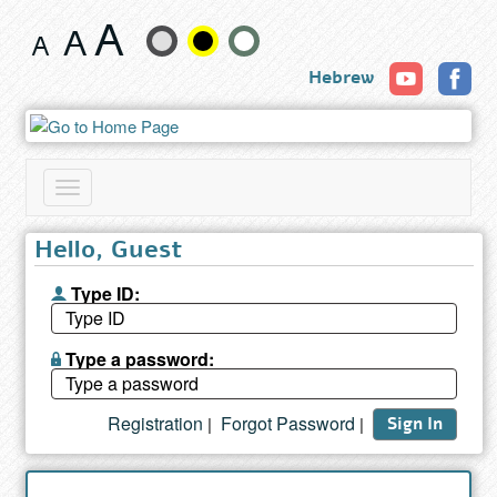
Book
Change
Hebrew
text
size
and
Toggle
color
navigation
Hello, Guest
Type ID:
Type a password:
Registration
Forgot Password
|
|
Sign In