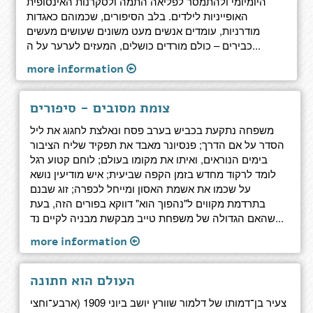
היומיומי ולהתמסר לפליאה התמה ולסקרנות האינסופית
האופייניות לילדים. בלב הסיפורים, שכמוהם כאגדות
מודרניות, עומדים אנשים מעט משונים שעושים מעשים
כבירים – כולם מורדים כושלים, המעזים לערער על ה...
more information
צומת מסובים - סיפורים
משפחה נתקעת בכביש בערב פסח ונאלצת לחגוג את ליל
הסדר על אם הדרך; פנסיונר מאבד את תפקיד שליח הציבור
בימים הנוראים, ואיתו את מקומו בעולם; לוחם קטוע רגל
לומד לרקוד מחדש בזמן הקפה שביעית; איש מודיעין נושא
על שכמו את אשמת האסון ומייחל לכפרה; זוג שבנם
בתרדמת מקווים ל"נהפוך הוא" דווקא בפורים הזה, בעת
שהאם הגדולה של משפחת טייב מבקשת מבניה לקיים נד...
more information
העולם הוא חתונה
צעיר בן־דמותו של דלמור שוורץ יושב ביוני 1909 (ארבע־וחצי