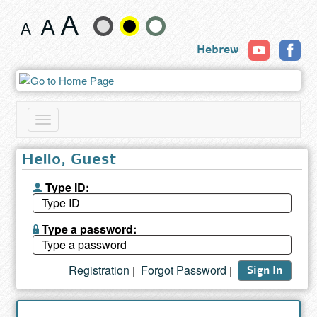
Book
Change
Hebrew
text
size
and
Toggle
color
navigation
Hello, Guest
Type ID:
Type a password:
Registration
Forgot Password
|
|
Sign In