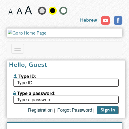
Book
Change
Hebrew
text
size
and
Toggle
color
navigation
Hello, Guest
Type ID:
Type a password:
Registration
Forgot Password
|
|
Sign In