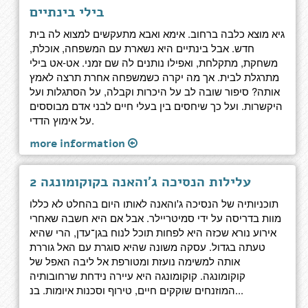
בילי בינתיים
גיא מוצא כלבה ברחוב. אימא ואבא מתעקשים למצוא לה בית
חדש. אבל בינתיים היא נשארת עם המשפחה, אוכלת,
משחקת, מתקלחת, ואפילו נותנים לה שם זמני. אט-אט בילי
מתרגלת לבית. אך מה יקרה כשמשפחה אחרת תרצה לאמץ
אותה? סיפור שובה לב על היכרות וקבלה, על הסתגלות ועל
היקשרות. ועל כך שיחסים בין בעלי חיים לבני אדם מבוססים
על אימוץ הדדי.
more information
עלילות הנסיכה ג'והאנה בקוקומונגה 2
תוכניותיה של הנסיכה ג'והאנה לאותו היום בהחלט לא כללו
מוות בדריסה על ידי סמיטריילר. אבל אם היא חשבה שאחרי
אירוע נורא שכזה היא לפחות תוכל לנוח בגן־עדן, הרי שהיא
טעתה בגדול. עסקה משונה שהיא סוגרת עם האל גוררת
אותה למשימה נועזת ומטורפת אל ליבה האפל של
קוקומונגה. קוקומונגה היא עיירה נידחת שרחובותיה
המוזנחים שוקקים חיים, טירוף וסכנות איומות. בנ...