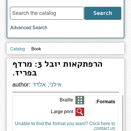
Enter
Search
words
to
Advanced Search
search
the
catalog
Catalog
Book
הרפתקאות יובל 3: מרדף
בפריז‏.‏
אילני, אלדד
author:
Braille
Formats:
Large print
Unable to find the format you want? Click here to
contact us.