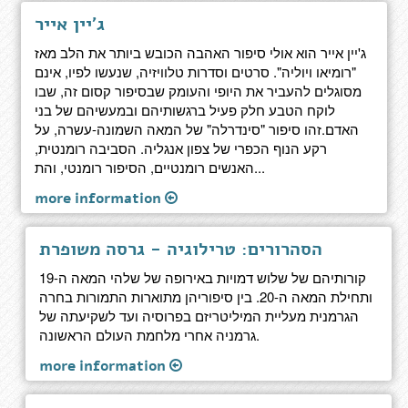
ג'יין אייר
ג'יין אייר הוא אולי סיפור האהבה הכובש ביותר את הלב מאז
"רומיאו ויוליה". סרטים וסדרות טלוויזיה, שנעשו לפיו, אינם
מסוגלים להעביר את היופי והעומק שבסיפור קסום זה, שבו
לוקח הטבע חלק פעיל ברגשותיהם ובמעשיהם של בני
האדם.זהו סיפור "סינדרלה" של המאה השמונה-עשרה, על
רקע הנוף הכפרי של צפון אנגליה. הסביבה רומנטית,
האנשים רומנטיים, הסיפור רומנטי, והת...
more information
הסהרורים: טרילוגיה - גרסה משופרת
קורותיהם של שלוש דמויות באירופה של שלהי המאה ה-19
ותחילת המאה ה-20. בין סיפוריהן מתוארות התמורות בחרה
הגרמנית מעליית המיליטריזם בפרוסיה ועד לשקיעתה של
גרמניה אחרי מלחמת העולם הראשונה.
more information