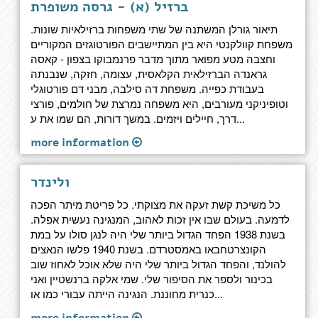
ברזיל (א) - גרסה משופרת
תיאור גורלן המשתנה של שתי משפחות ברזילאיות שונות.
משפחת קוולקנטי היא בין המתיישבים הפורטוגזים המקוריים
וחצבה מטע מפואר מתוך מדבר פרנמבוקו בצפון - קאסה
גראנדה הברזילאית הקלאסית, עצומה, חזקה, שנבנתה
בעבודת כפייה. משפחת דה סילבה, מבני דם פורטוגלי
וטופיניקני מעורבים, היא משפחה נמרצת של חולמים, פורצי
דרך, חיילים ויזמים. במשך דורות, הם שמו את ע...
more information
ולינדר
כל משיכת קשת זעקה את מצוקתי. כל פריטת מיתר הפכה
לדמעה. בעולם שבו אין זכות לאהוב, המנגינה נעשית אפלה.
בשנת 1938 הפחד הגדול ביותר שלי היה לנגן סולו על במת
הקונצרטחבאו באמסטרדם. בשנת 1940 פלשו הנאצים
להולנד, והפחד הגדול ביותר שלי היה שלא אוכל לאחוז שוב
בכינור ולספר את הסיפור שלי. שמי אלקה ברנשטיין ואני
כנרית מחוננת. הנגינה הייתה עבורי כמו או...