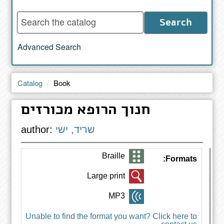
Enter
Search
words
to
Advanced Search
search
the
catalog
Catalog
Book
חנוך הרופא מכורזים
שריד, ישי
author:
Braille
Formats:
Large print
MP3
Unable to find the format you want? Click here to