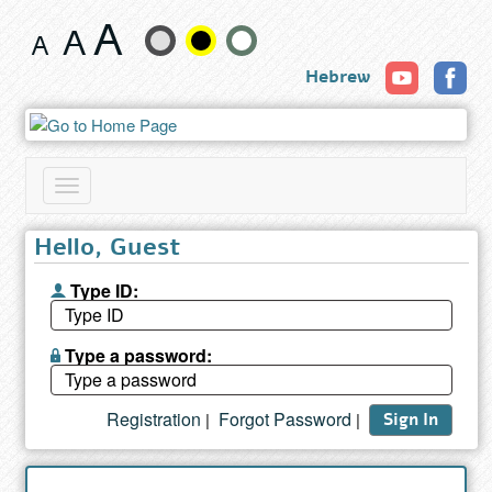
Book
Change
Hebrew
text
size
and
Toggle
color
navigation
Hello, Guest
Type ID:
Type a password:
Registration
Forgot Password
|
|
Sign In