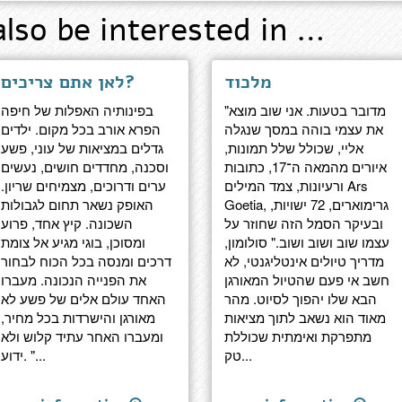
also be interested in …
מלכוד
לאן אתם צריכים?
"מדובר בטעות. אני שוב מוצא
בפינותיה האפלות של חיפה
את עצמי בוהה במסך שנגלה
הפרא אורב בכל מקום. ילדים
אליי, שכולל שלל תמונות,
גדלים במציאות של עוני, פשע
איורים מהמאה ה־17, כתובות
וסכנה, מחדדים חושים, נעשים
ורעיונות, צמד המילים Ars
ערים ודרוכים, מצמיחים שריון.
Goetia, גרימוארים, 72 ישויות,
האופק נשאר תחום לגבולות
ובעיקר הסמל הזה שחוזר על
השכונה. קיץ אחד, פרוע
עצמו שוב ושוב ושוב." סולומון,
ומסוכן, בוגי מגיע אל צומת
מדריך טיולים אינטליגנטי, לא
דרכים ומנסה בכל הכוח לבחור
חשב אי פעם שהטיול המאורגן
את הפנייה הנכונה. מעברו
הבא שלו יהפוך לסיוט. מהר
האחד עולם אלים של פשע לא
מאוד הוא נשאב לתוך מציאות
מאורגן והישרדות בכל מחיר,
מתפרקת ואימתית שכוללת
ומעברו האחר עתיד קלוש ולא
טק...
ידוע. "...