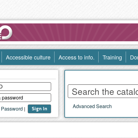
Accessible culture
Access to info.
Training
Do
Enter
words
to
Advanced Search
search
t Password
|
Sign In
the
catalog