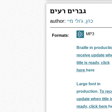
גברים רעים
כהן, ג'ולי מיי
author:
MP3
Formats:
Braille in producti
receive update wh
title is ready, click
here
here
Large font in
production.
To rec
update when title i
ready, click here
h