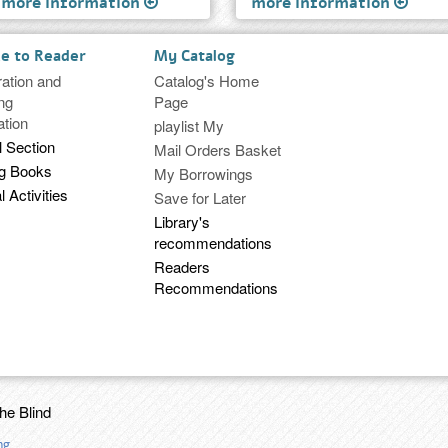
more information
more information
ce to Reader
My Catalog
ration and
Catalog's Home
ng
Page
ation
playlist My
l Section
Mail Orders Basket
ng Books
My Borrowings
l Activities
Save for Later
Library's
recommendations
Readers
Recommendations
the Blind
ng