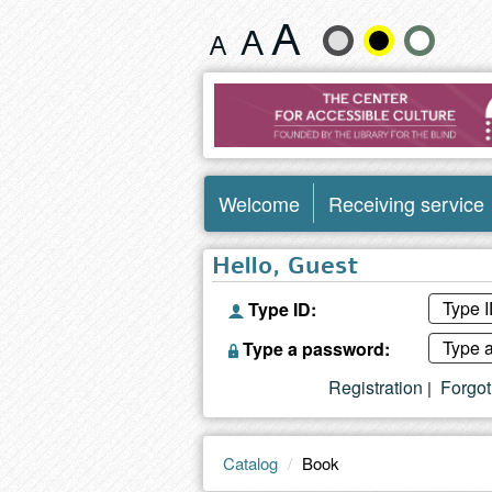
Book
Change
text
size
and
Welcome
Receiving service
color
Hello, Guest
Type ID:
Type a password:
Registration
Forgo
|
Catalog
Book