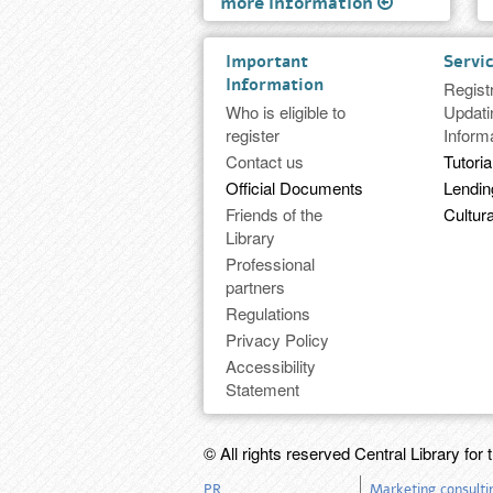
more information
Important
Servi
Information
Regist
Who is eligible to
Updati
register
Inform
Contact us
Tutoria
Official Documents
Lendi
Friends of the
Cultura
Library
Professional
partners
Regulations
Privacy Policy
Accessibility
Statement
© All rights reserved Central Library for 
PR
Marketing consulti