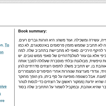
Book summary:
, עשירה ומשכילה. ועוד משהו: היא הורגת גברים רעים.
 זה לא תחביב שממש מזמין פרסומים באינסטגרם, לא כמו
on.
To
ותר להיקף הירכיים. סאפי לא מתביישת בתחביב שלה. למה
en
פי אלא גם עוזר לעולם?החיים של סאפי ממש טובים. יש
ת טיפשית, מבולגנת ובלתי מוסברת שעלולה לסבך אותה
אוהבת בו, יש תחביב משלו: לתפוס רוצחים סדרתיים.לג'ון
י, וגדודי מעריצות שנוהרות אחרי הסיפורים המצמררים
נח. אבל כשגופה מופיעה על סף ביתו, ג'ון הופך מחוקר
 שהיא יודעת (ממקור ראשון) על רוצחים כדי לנסות לטהר
eive
s
ere