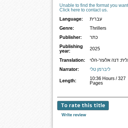
Unable to find the format you wan
Click here to contact us.
עברית
Language:
Genre:
Thrillers
כתר
Publisher:
Publishing
2025
year:
ית: דנה אלעזר-הלוי
Translation:
ליברמן טלי
Narrator:
10:36 Hours / 327
Length:
Pages
To rate this title
Write review