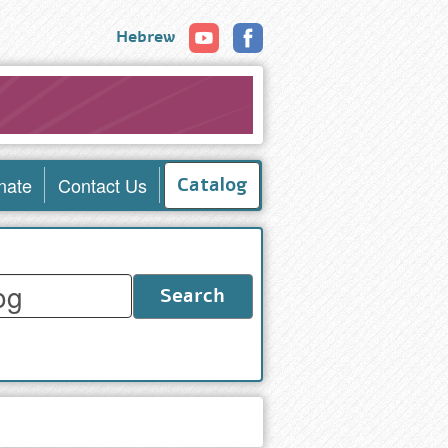
Hebrew
nate
Contact Us
Catalog
Search