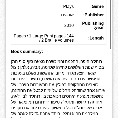
Plays
Genre:
Publisher:
אור-עם
Publishing
2010
year:
144 Pages / 1 Large Print pages
Length:
/ 2 Braille volumes
Book summary:
רוחל'ה היפה, החכמה והמוכשרת מצאה סוף סוף חתן
בסוף שנות השלושים לחייה! שלוימה, אביה, אלמן ניצול
שואה, יוצא מגדרו מרוב התרגשות. ואולם בעקבות
הפגישה עם החתן, שנראה מושלם, נחשפים זיכרונות
כואבים מהתקופה בפולין. עם התעוררות הזיכרון של
אירוע אחד שהודחק מחליט שלוימ'ה לבטל את החתונה,
נחשפת מערכת היחסים הכואבת בין רוחל'ה לבין לאה,
אחותה הגרושה ומתגלה סיפור ידידותם המופלאה של
אביה של רוחל'ה ושל סטאשק, שעברו יחד את תקופת
המלחמה ההיא וחלקו ביחד אהבה גדולה לאמה של