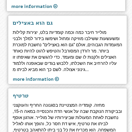
more information
גם הוא באצילים
מולייר חיבר כמה וכמה קומדיות בלט, יצירות קלילות
ומשעשעות ששילבו מוזיקה ומחול ושימשו בידור למלך ולבני
המעמדות הגבוהים, אולם "גם הוא באצילים" נחשבת למוכרת
ביותר. מר ז'ורדן המסורבל והטיפש להוט להיות כאחד
האצילים ולקנות לו שם ומעמד. כדי להגשים את שאיפתו זו
עליו להרחיב את השכלתו, ללבוש בגדים שבאופנה וללמוד
גינוני אצולה. לשם כך הוא מביא לביתו מ...
more information
טרטיף
מחזה. קומדיה המצטיינת בסגנונה החריף והעוקצני
ובביקורת הנוקבת שבה על אנשי הדת והכנסייה במאה ה-15,
נחשבת לאחת המעולות שביצירותיו של מולייר. אורגון אוסף
לביתו את טרטיף, איש דת חסר כל, והופך אותו לאליל
המשפחה. הוא מכריח את כל בני ביתו להתאהב בטרטיף,