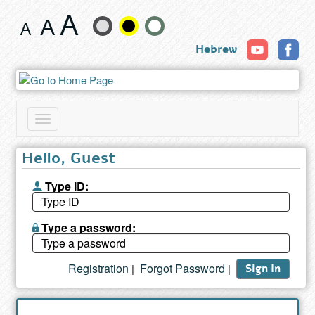
Book
Change
Hebrew
text
size
and
Toggle
color
navigation
Hello, Guest
Type ID:
Type a password:
Registration
Forgot Password
|
|
Sign In