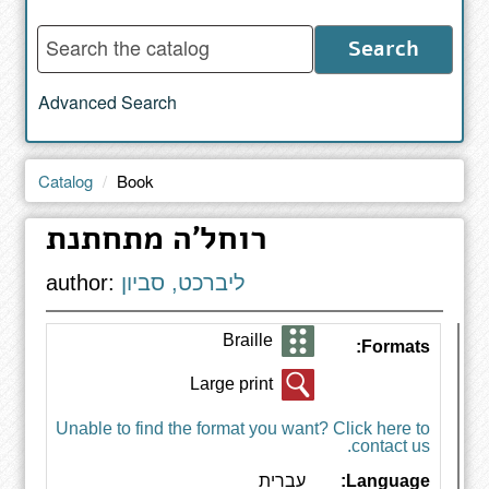
Enter
Search
words
to
Advanced Search
search
the
catalog
Catalog
Book
רוחל'ה מתחתנת
ליברכט, סביון
author:
Braille
Formats:
Large print
Unable to find the format you want? Click here to
contact us.
Language:
עברית