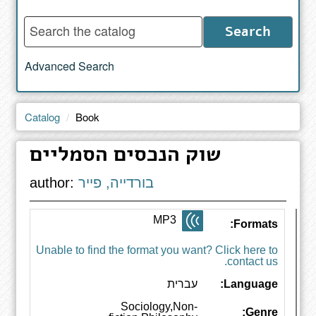
Enter
Search
words
to
Advanced Search
search
the
catalog
Catalog
Book
שוק הנכסים הסמליים
בורדייה, פייר
author:
MP3
Formats:
Unable to find the format you want? Click here to
contact us.
Language:
עברית
Sociology,Non-
Genre: