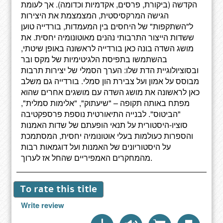
הקדשה (ביקורת, פרסים, אקדמיות וכדומה). אך לעומת
הגישה המרקסיסטית, המצמצמת את היצירות
ל"השתקפות" של היחסים בין המעמדות, בורדייה טוען
ששדות הייצור התרבותי נהנים מאוטונומיה יחסית. את
מושג השדה בונה כאן בורדייה לראשונה באופן שיטתי,
בהשתמשו בתפיסת הלגיטימיות של מקס ובר
ובסוציולוגיית הדת שלו: הערך הסמלי של יצירות תרבות
מבוסס על אמון ועל צבירת הון סמלי. בורדייה גם משלב
כאן לראשונה את מושג השדה עם מושגים אחרים שהוא
מפתח באותה תקופה – "שיעתוק", "אלימות סמלית",
"הביטוס". לבנייה התיאורטית נוספת פרספקטיבה
סוציו-היסטורית על תנאי הופעתם של שדות האמנות
והספרות כעולמות בעלי אוטונומיה יחסית, המסתמכת
על היסטוריונים של האמנות ועל דוגמאות רבות
מהמחקרים האמפיריים שהחל אז לערוך.
To rate this title
Write review