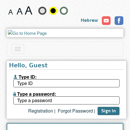
Book
Change
Hebrew
text
size
and
Toggle
color
navigation
Hello, Guest
Type ID:
Type a password:
Registration
Forgot Password
|
|
Sign In