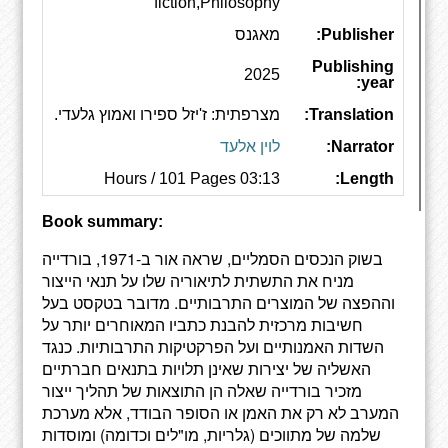
fiction,Philosophy
Publisher:
מאגנס
Publishing
2025
year:
Translation:
מצרפתית: ז'יזל ספירו ואמוץ גלעדי.
Narrator:
לוין אלעד
03:13 Hours / 101 Pages
Length:
Book summary:
בשוק הנכסים הסמליים, שראה אור ב-1971, בורדייה
מניח את התשתית לתיאוריה שלו על תנאי הייצור
וההפצה של המוצרים התרבותיים. מדובר בטקסט בעל
חשיבות מרכזית להבנת כתביו המאוחרים יותר על
השדות האמנותיים ועל הפרקטיקות התרבותיות. כנגד
האשליה של יצירות שאינן תלויות בתנאים חברתיים
מזכיר בורדייה שאלה הן התוצאות של תהליך ייצור
המערב לא רק את האמן או הסופר הבודד, אלא מערכת
שלמה של מתווכים (גלריות, מו"לים וכדומה) ומוסדות