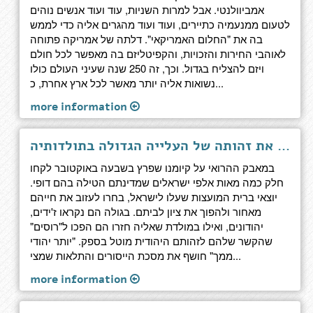
אמביוולנטי. אבל למרות השניות, עוד ועוד אנשים נוהים
לטעום ממנעמיה כתיירים, ועוד ועוד מהגרים אליה כדי לממש
בה את "החלום האמריקאי". דלתה של אמריקה פתוחה
לאוהבי החירות והזכויות, והקפיטליזם בה מאפשר לכל חולם
ויזם להצליח בגדול. וכך, זה 250 שנה שעיני העולם כולו
נשואות אליה יותר מאשר לכל ארץ אחרת, כ...
more information
יותר יהודי ממך - כך מוחקת מדינת ישראל את זהותה של העלייה הגדולה בתולדותיה
במאבק ההרואי על קיומנו שפרץ בשבעה באוקטובר לקחו
חלק כמה מאות אלפי ישראלים שמדינתם הטילה בהם דופי.
יוצאי ברית המועצות שעלו לישראל, בחרו לעזוב את חייהם
מאחור ולהפוך את ציון לביתם. בגולה הם נקראו ז'ידים,
יהודונים, ואילו במולדת שאליה חזרו הם הפכו ל"רוסים"
שהקשר שלהם לזהותם היהודית מוטל בספק. "יותר יהודי
ממך" חושף את מסכת הייסורים והתלאות שמצי...
more information