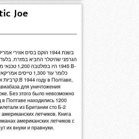
Frantic Joe
בשנת 1944 הוקם בסיס אוויר
 в Полтаве,
авиабаза для уничтожения
оке. Без этого было невозможно
д в Полтаве находились 1200
илетали из Британии сто Б-2
 американских летчиков. Книга
оманах американских летчиков с
т их внуки и правнуки.