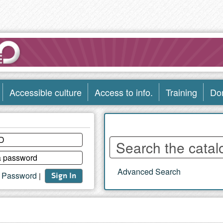
Accessible culture
Access to info.
Training
Do
Enter
words
to
Advanced Search
search
t Password
|
Sign In
the
catalog