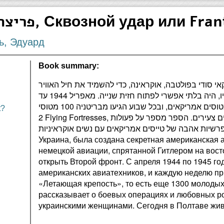
פריצת הדרך או ג'ו הפרוע, Сквозной удар или 
טופТополь, Эдуард
Book summary:
י אמריקאי סודי בפולטבה, אוקראינה, כדי להשמיד את חיל האוויר
הגרמני שהיטלר החביא במזרח. בלעדיו, היה בלתי אפשרי לפתוח חזית שנייה. מאפריל 1944 עד
1945 היו בפולטבה 1,200 טכנאי מטוסים אמריקאים, ובכל שבוע הגיעו מבריטניה 100 מטוסי B-
t?
2 Flying Fortresses, כלומר עוד 1,300 טייסים אמריקאים צעירים. הספר מספר על פעולות
קרביות ופרשיות אהבה של טייסים אמריקאים עם נשים אוקראיניות.В 1944 году
Украина, была создана секретная американская 
немецкой авиации, спрятанной Гитлером на вост
открыть Второй фронт. С апреля 1944 по 1945 го
американских авиатехников, и каждую неделю пр
«Летающая крепость», то есть еще 1300 молодых
рассказывает о боевых операциях и любовных р
украинскими женщинами. Сегодня в Полтаве живу