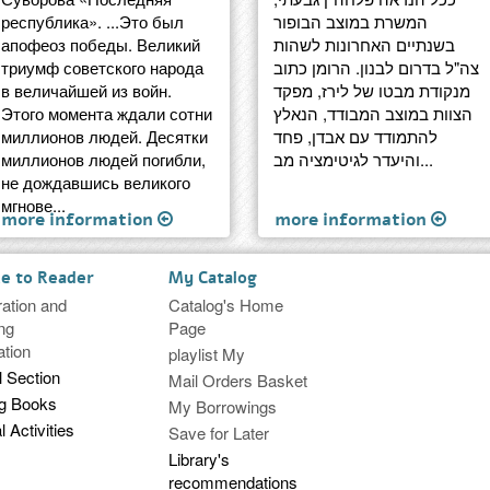
республика». ...Это был
המשרת במוצב הבופור
апофеоз победы. Великий
בשנתיים האחרונות לשהות
триумф советского народа
צה"ל בדרום לבנון. הרומן כתוב
в величайшей из войн.
מנקודת מבטו של לירז, מפקד
Этого момента ждали сотни
הצוות במוצב המבודד, הנאלץ
миллионов людей. Десятки
להתמודד עם אבדן, פחד
миллионов людей погибли,
והיעדר לגיטימציה מב...
не дождавшись великого
мгнове...
more information
more information
ce to Reader
My Catalog
ration and
Catalog's Home
ng
Page
ation
playlist My
l Section
Mail Orders Basket
ng Books
My Borrowings
l Activities
Save for Later
Library's
recommendations