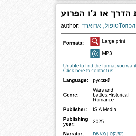
author:
ול, אדוארד
Large print
Formats:
MP3
Unable to find the format you wan
Click here to contact us.
Language:
русский
Wars and
Genre:
battles,Historical
Romance
Publisher:
ISIA Media
Publishing
2025
year:
Narrator:
מושקטין מאשה