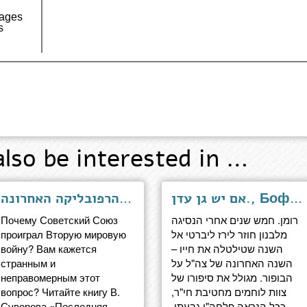
Pages
s
also be interested in …
אם יש גן עדן., Бофор
הרפובליקה האחרונה., Последняя республика
Почему Советский Союз
רומן. חמש שנים אחרי הנסיגה
проиграл Вторую мировую
מלבנון חוזר לירז ליברטי אל
войну? Вам кажется
השנה שטילטלה את חייו –
странным и
השנה האחרונה של צה"ל על
неправомерным этот
הבופור. מגולל את סיפורו של
вопрос? Читайте книгу В.
צוות לוחמים מחטיבת חי"ר,
Суворова «Последняя
ככל הנראה פלחה"ן גבעתי,