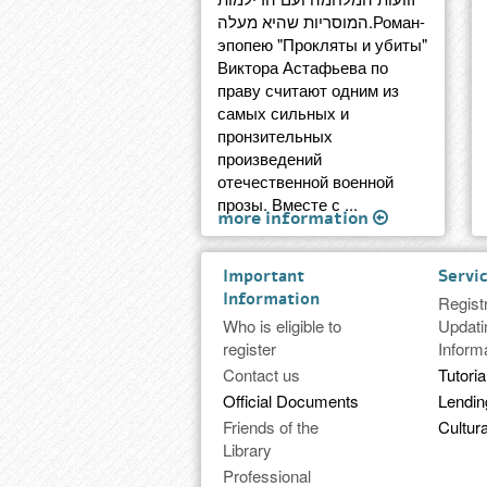
המוסריות שהיא מעלה.Роман-
эпопею "Прокляты и убиты"
Виктора Астафьева по
праву считают одним из
самых сильных и
пронзительных
произведений
отечественной военной
прозы. Вместе с ...
more information
Important
Servi
Information
Regist
Who is eligible to
Updati
register
Inform
Contact us
Tutoria
Official Documents
Lendi
Friends of the
Cultura
Library
Professional