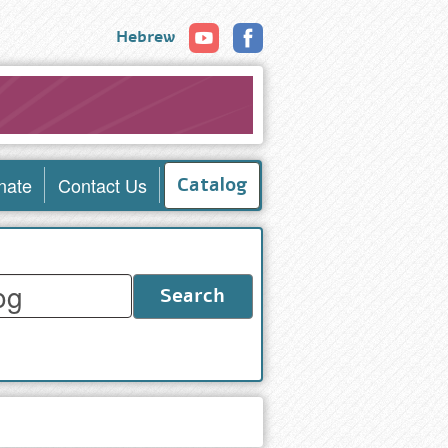
Hebrew
nate
Contact Us
Catalog
Search