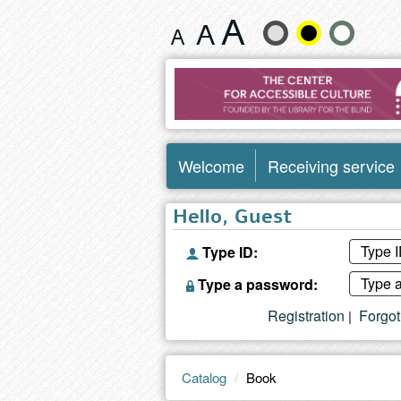
Book
Change
text
size
and
Welcome
Receiving service
color
Hello, Guest
Type ID:
Type a password:
Registration
Forgo
|
Catalog
Book