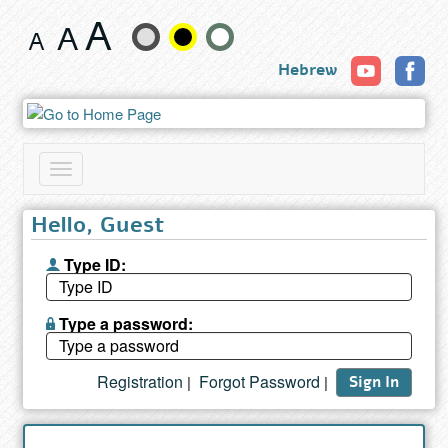
Book
Change
Hebrew
text
size
and
Toggle
color
navigation
Hello, Guest
Type ID:
Type a password:
Registration
Forgot Password
|
|
Sign In