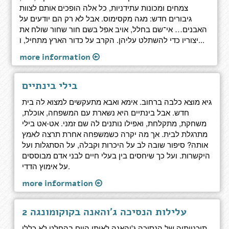
צמחים ומכונות עתידניות, כל אלה הופכים אותם לצוות
גיבורים חדש: מגה מקסימוס. אבל לא רק הם יודעים על
האבנים… אי־שם בחלל, אויב אפל בשם חור שחור שולח את
יצוריו כדי להשתלט עליהן. הקרב על כדור הארץ מתחיל, ו...
more information
בילי בינתיים
גיא מוצא כלבה ברחוב. אימא ואבא מתעקשים למצוא לה בית
חדש. אבל בינתיים היא נשארת עם המשפחה, אוכלת,
משחקת, מתקלחת, ואפילו נותנים לה שם זמני. אט-אט בילי
מתרגלת לבית. אך מה יקרה כשמשפחה אחרת תרצה לאמץ
אותה? סיפור שובה לב על היכרות וקבלה, על הסתגלות ועל
היקשרות. ועל כך שיחסים בין בעלי חיים לבני אדם מבוססים
על אימוץ הדדי.
more information
עלילות הנסיכה ג'והאנה בקוקומונגה 2
תוכניותיה של הנסיכה ג'והאנה לאותו היום בהחלט לא כללו