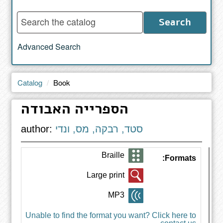
Enter
Search
words
to
Advanced Search
search
the
catalog
Catalog
Book
הספרייה האבודה
סטד, רבקה, מס, ונדי
author:
Braille
Formats:
Large print
MP3
Unable to find the format you want? Click here to