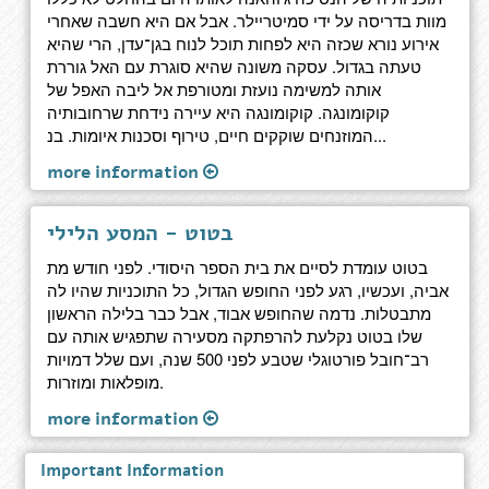
מוות בדריסה על ידי סמיטריילר. אבל אם היא חשבה שאחרי
אירוע נורא שכזה היא לפחות תוכל לנוח בגן־עדן, הרי שהיא
טעתה בגדול. עסקה משונה שהיא סוגרת עם האל גוררת
אותה למשימה נועזת ומטורפת אל ליבה האפל של
קוקומונגה. קוקומונגה היא עיירה נידחת שרחובותיה
המוזנחים שוקקים חיים, טירוף וסכנות איומות. בנ...
more information
בטוט - המסע הלילי
בטוט עומדת לסיים את בית הספר היסודי. לפני חודש מת
אביה, ועכשיו, רגע לפני החופש הגדול, כל התוכניות שהיו לה
מתבטלות. נדמה שהחופש אבוד, אבל כבר בלילה הראשון
שלו בטוט נקלעת להרפתקה מסעירה שתפגיש אותה עם
רב־חובל פורטוגלי שטבע לפני 500 שנה, ועם שלל דמויות
מופלאות ומוזרות.
more information
Important Information