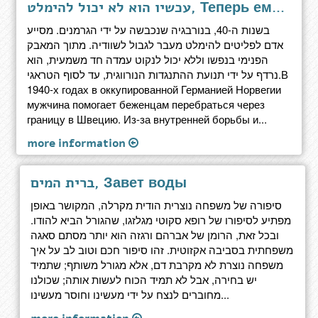
עכשיו הוא לא יכול להימלט, Теперь ему не уйти
בשנות ה-40, בנורבגיה שנכבשה על ידי הגרמנים. מסייע
אדם לפליטים להימלט מעבר לגבול לשוודיה. מתוך המאבק
הפנימי בנפשו וללא יכול לנקוט עמדה חד משמעית, הוא
נרדף על ידי תנועת ההתנגדות הנורווגית, עד לסוף הטראגי.В
1940-х годах в оккупированной Германией Норвегии
мужчина помогает беженцам перебраться через
границу в Швецию. Из-за внутренней борьбы и...
more information
ברית המים, Завет воды
סיפורה של משפחה נוצרית הודית מקרלה, המקושר באופן
מפתיע לסיפורו של רופא סקוטי מגלזגו, שהגורל הביא להודו.
ובכל זאת, הרומן של אברהם ורגזה הוא יותר מסתם סאגה
משפחתית בסביבה אקזוטית. זהו סיפור חכם וטוב לב על איך
משפחה נוצרת לא מקרבת דם, אלא מגורל משותף; שתמיד
יש בחירה, אבל לא תמיד הכוח לעשות אותה; שכולנו
מחוברים לנצח על ידי מעשינו וחוסר מעשינו...