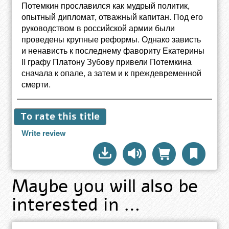
Потемкин прославился как мудрый политик,
опытный дипломат, отважный капитан. Под его
руководством в российской армии были
проведены крупные реформы. Однако зависть
и ненависть к последнему фавориту Екатерины
II графу Платону Зубову привели Потемкина
сначала к опале, а затем и к преждевременной
смерти.
To rate this title
Write review
Maybe you will also be
interested in …