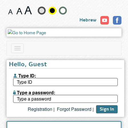
Book
Change
Hebrew
text
size
and
Toggle
color
navigation
Hello, Guest
Type ID:
Type a password:
Registration
Forgot Password
|
|
Sign In