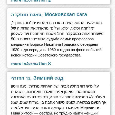
more information
סאגת מוסקבה, Московская сага
הטרילוגיה המוסקבאית המורכבת מהספרים "דור החורף",
"מלחמה וכלא", "כלא ושלום" מתארת את קורותיה של
משפחה אחת במוסקבה החל משנות המהפכה ועד לשלטון
הסובייטי בשנות ה-50.судьба семьи профессора
медицины Бориса Никитича Градова с середины
1920-х до середины 1950-х годов на фоне событий
новой истории Советского государства.
more information
גן החורף, Зимний сад
על ערש דווי מחלץ אביהן של האחיות מרדית' ונינה וויסון
הבטחה מהן ומאימן אניה: האגדה האחרונה, זו שאניה
מעולם לא הסכימה לספר עד סופה, תסופר בפעם האחרונה
אך הפעם במלואה. לפנינו סיפור אהבה בן עשרות שנים, שנע
מלנינגרד הקפואה ומוכת הרעב ועד אלסקה.Мередит и
Нина Уитсон — сестры, но трудно найти женщин