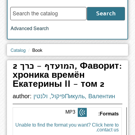
Enter
Search
words
to
Advanced Search
search
the
catalog
Catalog
Book
המועדף - כרך 2, Фаворит:
хроника времён
Екатерины II - том 2
author:
פיקול, ולנטיןПикуль, Валентин
MP3
Formats:
Unable to find the format you want? Click here to
contact us.