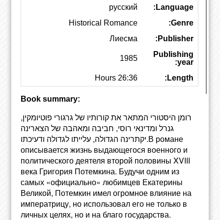
русский
Language:
Historical Romance
Genre:
Лиесма
Publisher:
Publishing
1985
year:
26:36 Hours
Length:
Book summary:
רומן היסטורי המתאר את קורותיו של גרגורי פוטיומקין,
גנרל ומדינאי רוסי, חביבה ומאהבה של הצארינה
יקתרינה הגדולה, עלייתו לגדולה ודעיכתו.В романе
описывается жизнь выдающегося военного и
политического деятеля второй половины XVIII
века Григория Потемкина. Будучи одним из
самых «официально» любимцев Екатерины
Великой, Потемкин имел огромное влияние на
императрицу, но использовал его не только в
личных целях, но и на благо государства.