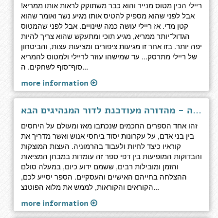
ריילי הכין מטוס מנייר והוא כבר משתוקק לראות אותו ממריא!
אבל לפני שהוא מספיק להטיס אותו מגיע נשר ואומר שהוא
קטן מדי. אז ריילי עושה כמה שינויים. אבל לפני שהמטוס
הגדול־יותר ממריא, מגיע תוכי ומתעקש שהוא צריך להיות
יפה יותר. בזו אחר זו מגיעות ציפורים ומציעות עצות, והביטחון
של ריילי מתרסק... עד שמישהו עוזר לריילי ולמטוס להמריא
סוף־סוף לשחקים. ה...
more information
כיצד לרכוש ידידים והשפעה - מהדורה מעודכנת לדור המנהיגים הבא
זהו אחד הספרים החכמים שנכתבו מאז ומעולם על היחסים
בין בני אדם, על עקרונות יסוד ביחסי אנוש ואשר מדריך את
קוראיו כיצד לחיות ולעבוד בהרמוניה. העצות המוצקות
והבדוקות המופיעות בין דפי ספר זה עומדות במבחן המציאות
והזמן ומובילות רבים, ששמם ידוע כיום, במעלה סולם
ההצלחה בחייהם האישיים והעסקיים. הספר יסייע לכם,
הקוראים והקוראות, לממש את מלוא הפוטנצ...
more information