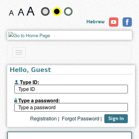
Book
Change
Hebrew
text
size
and
Toggle
color
navigation
Hello, Guest
Type ID:
Type a password:
Registration
Forgot Password
|
|
Sign In