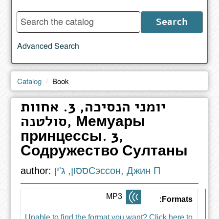
Enter
Search
words
to
Advanced Search
search
the
catalog
Catalog
Book
יומני הנסיכה, 3. אחוות
סולטנה, Мемуары
принцессы. 3,
Содружество Султаны
author:
ססון, ג'יןСэссон, Джин П
MP3
Formats:
Unable to find the format you want? Click here to