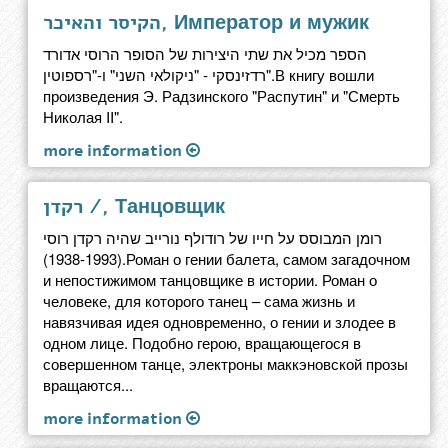
הקיסר והאיכר, Император и мужик
הספר מכיל את שתי היצירות של הסופר הרוסי אדורד
רדזינסקי - "ניקולאי השני" ו-"רספוטין".В книгу вошли
произведения Э. Радзинского "Распутин" и "Смерть
Николая II".
more information
רקדן /, Танцовщик
רומן המבוסס על חייו של רודולף נורייב שהיה רקדן רוסי
(1938-1993).Роман о гении балета, самом загадочном
и непостижимом танцовщике в истории. Роман о
человеке, для которого танец – сама жизнь и
навязчивая идея одновременно, о гении и злодее в
одном лице. Подобно герою, вращающегося в
совершенном танце, электроны маккэновской прозы
вращаются...
more information