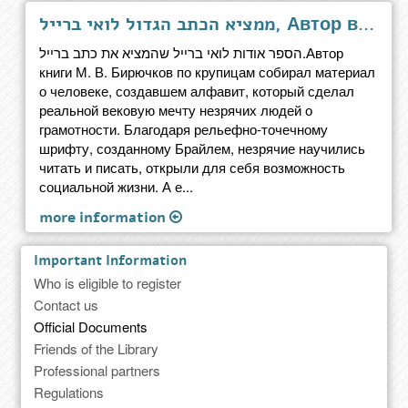
ממציא הכתב הגדול לואי ברייל, Автор великого шеститочия Луи Брайль
הספר אודות לואי ברייל שהמציא את כתב ברייל.Автор
книги М. В. Бирючков по крупицам собирал материал
о человеке, создавшем алфавит, который сделал
реальной вековую мечту незрячих людей о
грамотности. Благодаря рельефно-точечному
шрифту, созданному Брайлем, незрячие научились
читать и писать, открыли для себя возможность
социальной жизни. А е...
more information
Important Information
Who is eligible to register
Contact us
Official Documents
Friends of the Library
Professional partners
Regulations