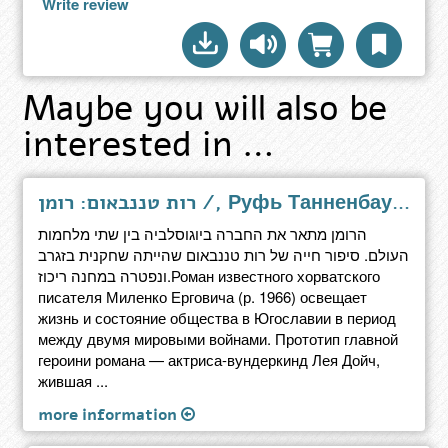
Write review
Maybe you will also be
interested in …
רות טננבאום: רומן /, Руфь Танненбаум : роман
הרומן מתאר את החברה ביוגוסלביה בין שתי מלחמות
העולם. סיפור חייה של רות טננבאום שהייתה שחקנית בזגרב
ונפטרה במחנה ריכוז.Роман известного хорватского
писателя Миленко Ерговича (р. 1966) освещает
жизнь и состояние общества в Югославии в период
между двумя мировыми войнами. Прототип главной
героини романа — актриса-вундеркинд Лея Дойч,
жившая ...
more information