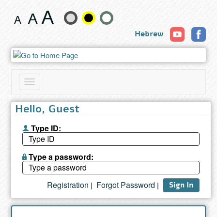
Book
Change
Hebrew
text
size
and
Toggle
color
navigation
Hello, Guest
Type ID:
Type a password:
Registration
Forgot Password
|
|
Sign In