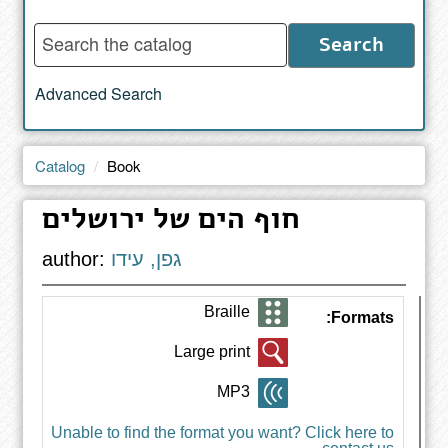
Enter
Search
words
to
Advanced Search
search
the
catalog
Catalog
Book
חוף הים של ירושלים
גפן, עידו
author:
Braille
Formats:
Large print
MP3
Unable to find the format you want? Click here to