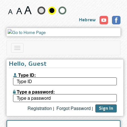
Book
Change
Hebrew
text
size
and
Toggle
color
navigation
Hello, Guest
Type ID:
Type a password:
Registration
Forgot Password
|
|
Sign In