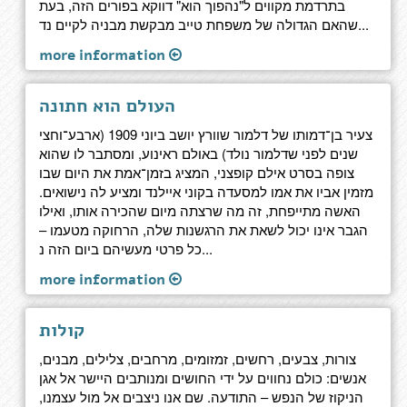
בתרדמת מקווים ל"נהפוך הוא" דווקא בפורים הזה, בעת
שהאם הגדולה של משפחת טייב מבקשת מבניה לקיים נד...
more information
העולם הוא חתונה
צעיר בן־דמותו של דלמור שוורץ יושב ביוני 1909 (ארבע־וחצי
שנים לפני שדלמור נולד) באולם ראינוע, ומסתבר לו שהוא
צופה בסרט אילם קופצני, המציג בזמן־אמת את היום שבו
מזמין אביו את אמו למסעדה בקוני איילנד ומציע לה נישואים.
האשה מתייפחת, זה מה שרצתה מיום שהכירה אותו, ואילו
הגבר אינו יכול לשאת את הרגשנות שלה, הרחוקה מטעמו –
כל פרטי מעשיהם ביום הזה נ...
more information
קולות
צורות, צבעים, רחשים, זמזומים, מרחבים, צלילים, מבנים,
אנשים: כולם נחווים על ידי החושים ומנותבים היישר אל אגן
הניקוז של הנפש – התודעה. שם אנו ניצבים אל מול עצמנו,