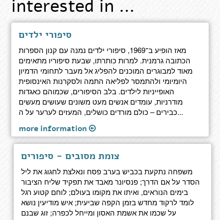
interested in …
סיפורי ילדים
מאז הופיע ב־1969, סיפורי ילדים נמנה עם קנון הספרות
הכתובה גרמנית. למרות כותרתו, שבעת סיפוריו מתאימים
מאוד למבוגרים המוכנים להפליג אל מעבר לתחומי הדמיון
היומיומי ולהתמסר לפליאה התמה ולסקרנות האינסופית
האופייניות לילדים. בלב הסיפורים, שכמוהם כאגדות
מודרניות, עומדים אנשים מעט משונים שעושים מעשים
כבירים – כולם מורדים כושלים, המעזים לערער על ה...
more information
צומת מסובים - סיפורים
משפחה נתקעת בכביש בערב פסח ונאלצת לחגוג את ליל
הסדר על אם הדרך; פנסיונר מאבד את תפקיד שליח הציבור
בימים הנוראים, ואיתו את מקומו בעולם; לוחם קטוע רגל
לומד לרקוד מחדש בזמן הקפה שביעית; איש מודיעין נושא
על שכמו את אשמת האסון ומייחל לכפרה; זוג שבנם