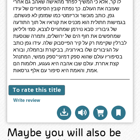
לו קר, אלא כי המשיך לפחד מהאישה שאהב גם אחרי
שעזבה את העולם. כך נפתח קובץ הסיפורים של עידו
גפן, כותב מוכשר וכריזמטי כמו שמזמן לא פגשתם.
בגמישות חתולית הוא מכניס את קוראיו אל תוך התודעה
של גיבוריו: סבא נוירמן שמתגייס לצבא, סמי וליליאן
שמחפשים את חוף הים של ירושלים, ותמרה שנוסעת
לברלין שקיימת רק על קיר הפייסבוק שלה. עידו גפן כותב
על הגיבורים שלו באירוניה, בביקורת ובחמלה, ובורא
בסיפוריו עולם שהוא ספק דמיוני־ספק ממשי, המתנהל
קצת אחרת. עולם שבו אהבה היא געגוע, חלומות הם
אמת, והאמת היא סיפור עם אלף גרסאות.
To rate this title
Write review
Maybe you will also be