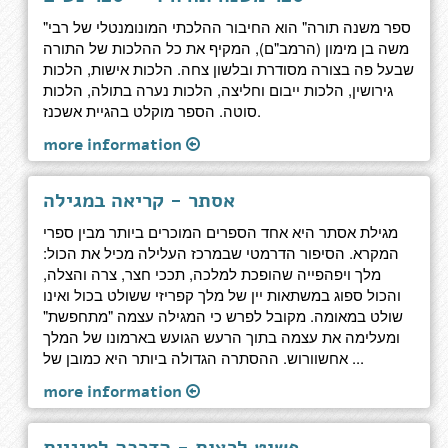
"ספר משנה תורה" הוא החיבור ההלכתי המונומנטלי של רבי
משה בן מימון (הרמב"ם), המקיף את כל ההלכות של התורה
שבעל פה בצורה מסודרת ובלשון צחה. הלכות אישות, הלכות
גירושין, הלכות ייבום וחליצה, הלכות נערה בתולה, הלכות
סוטה. הספר מוקלט בהגיית אשכנז.
more information
אסתר - קריאה במגילה
מגילת אסתר היא אחד הספרים המוכרים ביותר מבין ספרי
המקרא. הסיפור הדרמטי שבמרכז העלילה מכיל את הכול:
מלך ויפהפייה שהופכת למלכה, תככי חצר, צרה והצלה,
והכול ספוג במשתאות יין של מלך קפריזי ששולט בכול ואינו
שולט במאומה. מקובל לפרש כי המגילה עצמה "מתחפשת"
ומעלימה את עצמה בתוך הרעש הגועש בארמונו של המלך
אחשוורוש. ההסתרה הגדולה ביותר היא כמובן של ...
more information
פשוט לרצות - הדרכה למיניות