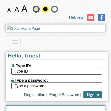
Book
Change
Hebrew
text
size
and
Toggle
color
navigation
Hello, Guest
Type ID:
Type a password:
Registration
Forgot Password
|
|
Sign In