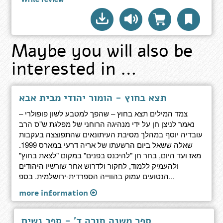
Maybe you will also be
interested in …
תצא בחוץ - הומור יהודי מבית אבא
צמד המילים תצא בחוץ – שהפך למטבע לשון פופולרי –
נאמר לניצן חן על ידי מנהיגה הרוחני של מפלגת ש"ס הרב
עובדיה יוסף במהלך מסיבת העיתונאים שהתפוצצה בעקבות
שאלה ששאל ביום הרשעתו של אריה דרעי במארס 1999.
מאז ועד היום, בחר חן "להיכנס בפנים" במקום "לצאת בחוץ"
ולהעמיק ללמוד, לחקור ולדרוש אחר שורשיו היהודים
הנטועים עמוק בהווייה הספרדית-ירושלמית. בספ...
more information
ספר משנה תורה ד' - ספר נשים