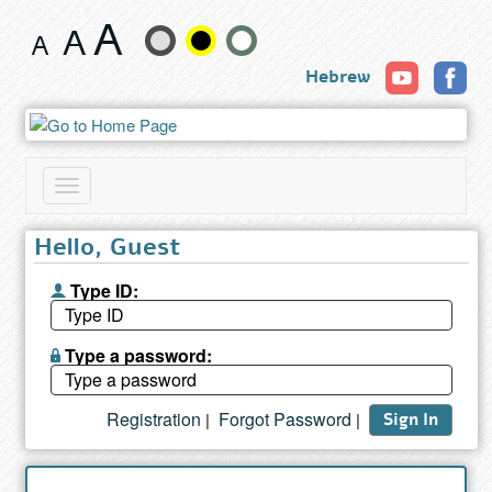
Book
Change
Hebrew
text
size
and
Toggle
color
navigation
Hello, Guest
Type ID:
Type a password:
Registration
Forgot Password
|
|
Sign In