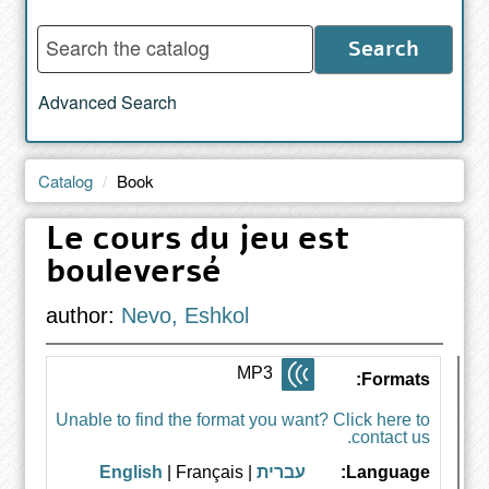
Enter
Search
words
to
Advanced Search
search
the
catalog
Catalog
Book
Le cours du jeu est
bouleversé
author:
Nevo, Eshkol
MP3
Formats:
Unable to find the format you want? Click here to
contact us.
English
| Français
|
עברית
Language: