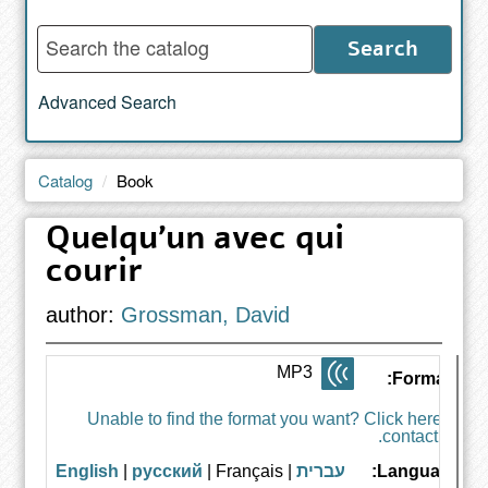
Enter
Search
words
to
Advanced Search
search
the
catalog
Catalog
Book
Quelqu'un avec qui
courir
author:
Grossman, David
MP3
Formats:
Unable to find the format you want? Click here to
contact us.
English
|
русский
| Français
|
עברית
Language: