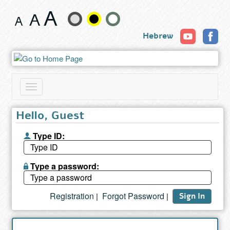
Book
Change
Hebrew
text
size
and
Toggle
color
navigation
Hello, Guest
Type ID:
Type a password:
Registration
Forgot Password
|
|
Sign In