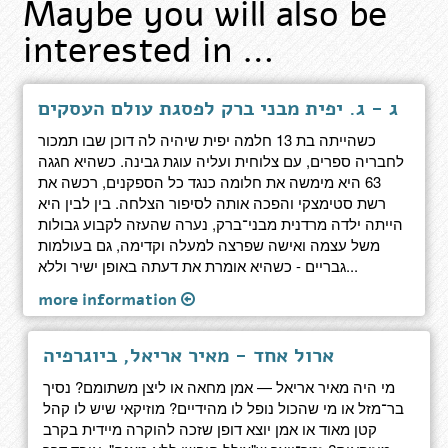
Maybe you will also be
interested in …
ג - ג. יפית מבני ברק לפסגת עולם העסקים
כשהייתה בת 13 חלמה יפית שיהיה לה דוכן שבו תמכור
לחבריה ספרים, עם צלוחית ועליה עוגת גבינה. כשהיא חגגה
63 היא מימשה את חלומה כנגד כל הספקנים, רכשה את
רשת סטימצקי והפכה אותה לסיפור הצלחה. בין לבין היא
הייתה ילדה מרדנית מבני־ברק, נערה שהעזה לקבוע גבולות
משל עצמה ואישה שפרצה למעלה וקדימה, גם בעולמות
גבריים - כשהיא אומרת את דעתה באופן ישיר וללא...
more information
ארול אחד - מאיר אריאל, ביוגרפיה
מי היה מאיר אריאל — אמן מחאה או ליצן משתומם? נסיך
בר־מזל או מי שהכול נופל לו מהידיים? מוזיקאי שיש לו קהל
קטן מאוד או אמן יוצא דופן שזכה להוקרה מיידית בקרב