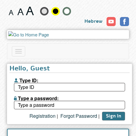
Book
Change
Hebrew
text
size
and
Toggle
color
navigation
Hello, Guest
Type ID:
Type a password:
Registration
Forgot Password
|
|
Sign In