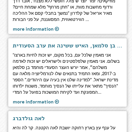
מוזיקאים? זמר־יוצר ש"צולל חופשי ללא מצנח", אובד דרך
ורדוף מחשבות מוות, או "חתן מרחף" מלא שמחת חיים?
מאיר אריאל של קלדרון "נמשך בחבלי קסם אל ההליכה
הווירטואוזית, המסוגננת, על פני הבורות ...
more information
הנסיך - מוחמד בן סלמאן, האיש ששינה את ערב הסעודית
”אני מאמין שלכל עם, בכל מקום, יש זכות לחיות בארצו
בשלום. אני מאמין שלפלסטינים ולישראלים יש זכות לאדמה
משלהם״, אמר יורש העצר הסעודי מוחמד בן סלמאן
ב-2017, ומאז התמיד בתנאים שלו לנורמליזציה מלאה עם
מדינת ישראל. "למדינה שלנו אין בעיה עם היהודים." הספר
"הנסיך" מתאר את עלייתו של הנסיך מוחמד, משנות ילדותו
המפונקת ועד לקיחת המושכות בפועל על המדי...
more information
לאה גולדברג
על ענף עץ בארץ רחוקה יושבת לאה הקטנה. קר לה והיא