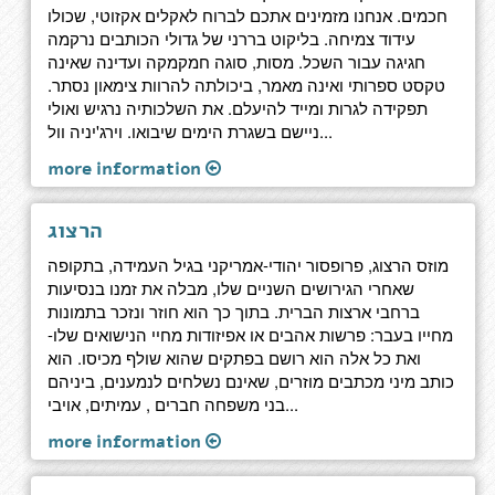
חכמים. אנחנו מזמינים אתכם לברוח לאקלים אקזוטי, שכולו
עידוד צמיחה. בליקוט בררני של גדולי הכותבים נרקמה
חגיגה עבור השכל. מסות, סוגה חמקמקה ועדינה שאינה
טקסט ספרותי ואינה מאמר, ביכולתה להרוות צימאון נסתר.
תפקידה לגרות ומייד להיעלם. את השלכותיה נרגיש ואולי
ניישם בשגרת הימים שיבואו. וירג'יניה וול...
more information
הרצוג
מוזס הרצוג, פרופסור יהודי-אמריקני בגיל העמידה, בתקופה
שאחרי הגירושים השניים שלו, מבלה את זמנו בנסיעות
ברחבי ארצות הברית. בתוך כך הוא חוזר ונזכר בתמונות
מחייו בעבר: פרשות אהבים או אפיזודות מחיי הנישואים שלו-
ואת כל אלה הוא רושם בפתקים שהוא שולף מכיסו. הוא
כותב מיני מכתבים מוזרים, שאינם נשלחים לנמענים, ביניהם
בני משפחה חברים , עמיתים, אויבי...
more information