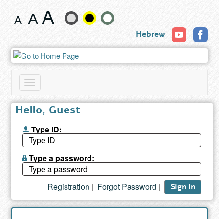
Book
Change
Hebrew
text
size
and
Toggle
color
navigation
Hello, Guest
Type ID:
Type a password:
Registration
Forgot Password
|
|
Sign In