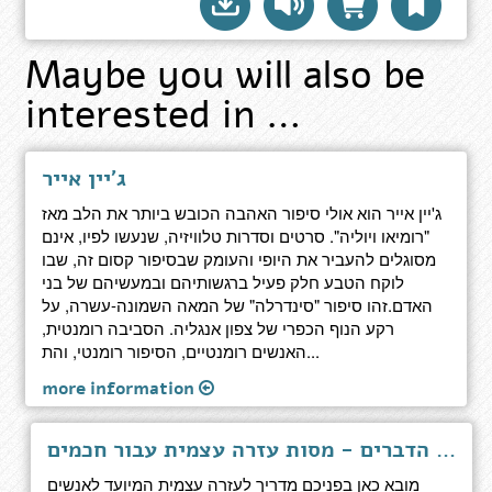
Maybe you will also be
interested in …
ג'יין אייר
ג'יין אייר הוא אולי סיפור האהבה הכובש ביותר את הלב מאז
"רומיאו ויוליה". סרטים וסדרות טלוויזיה, שנעשו לפיו, אינם
מסוגלים להעביר את היופי והעומק שבסיפור קסום זה, שבו
לוקח הטבע חלק פעיל ברגשותיהם ובמעשיהם של בני
האדם.זהו סיפור "סינדרלה" של המאה השמונה-עשרה, על
רקע הנוף הכפרי של צפון אנגליה. הסביבה רומנטית,
האנשים רומנטיים, הסיפור רומנטי, והת...
more information
אומנות ראיית הדברים - מסות עזרה עצמית עבור חכמים
מובא כאן בפניכם מדריך לעזרה עצמית המיועד לאנשים