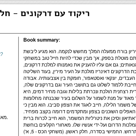
ריקוד עם דרקונים - חל
Book summary:
ריון בורח ממעלה המלך מחשש לנקמה. הוא מגיע ליבשת
t?
תם מוטלת בספק, אך מבין שכדי להיות חייל טוב במשחקי
אותים; גם אם עליו להעניק את נאמנותו למלכת דרקונים,
 הדרקונים דאינריז מולכת על העיר מירין, בעוד השליטה
בדים, יונקאי ואסטאפור, חומקת בין אצבעותיה. אבודה
 חייבת ללמוד לשלוט גם בתושבי העיר וגם בדרקונים שלה,
ית רצחנית הולכת ונכרתת בלילות וגובה מחיר דמים, היא
אוד על מנת לשמור על השלום בעיר שנבנתה מחלומות
בק. ג'ון שלג, המנהיג ה-998 של משמר הלילה, חייב לאגד את הצפון סביבו. הוא מבין כי
 האפלים השוכנים בצפון ומתקדמים דרומה בקצב מפחיד.
און וסיכן את ניטרליות המשמר, הוא חייב לכרות ברית
מאנגלית: צפריר גרוסמן.
לכות הדרום ועל-ידי אנשיו שלו. מאחורי הקלעים בוחשת
ש. החמישי בסדרה, חלק ראשון. (משחקי הכס - 5, א')