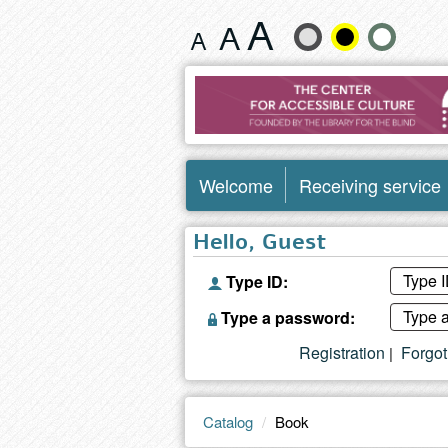
Book
Change
text
size
and
Welcome
Receiving service
color
Hello, Guest
Type ID:
Type a password:
Registration
Forgo
|
Catalog
Book