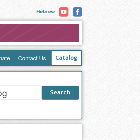
Hebrew
nate
Contact Us
Catalog
Search