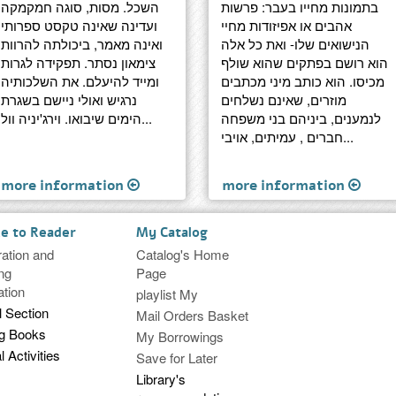
בתמונות מחייו בעבר: פרשות
השכל. מסות, סוגה חמקמקה
אהבים או אפיזודות מחיי
ועדינה שאינה טקסט ספרותי
הנישואים שלו- ואת כל אלה
ואינה מאמר, ביכולתה להרוות
הוא רושם בפתקים שהוא שולף
צימאון נסתר. תפקידה לגרות
מכיסו. הוא כותב מיני מכתבים
ומייד להיעלם. את השלכותיה
מוזרים, שאינם נשלחים
נרגיש ואולי ניישם בשגרת
לנמענים, ביניהם בני משפחה
הימים שיבואו. וירג'יניה וול...
חברים , עמיתים, אויבי...
more information
more information
ce to Reader
My Catalog
ration and
Catalog's Home
ng
Page
ation
playlist My
l Section
Mail Orders Basket
ng Books
My Borrowings
l Activities
Save for Later
Library's