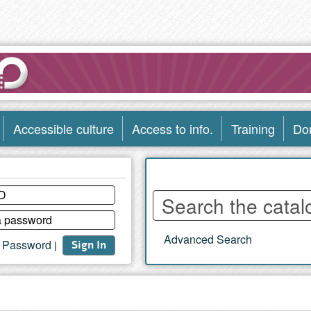
Accessible culture
Access to info.
Training
Do
Enter
words
to
Advanced Search
search
t Password
|
Sign In
the
catalog