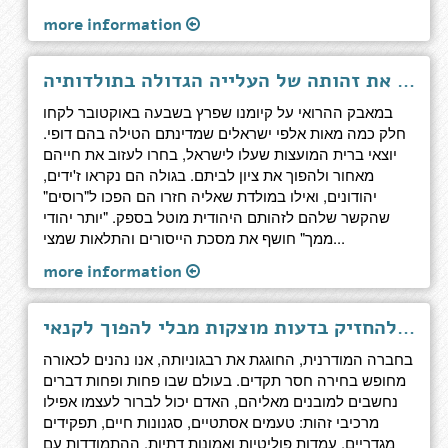
more information
יותר יהודי ממך - כך מוחקת מדינת ישראל את זהותה של העלייה הגדולה בתולדותיה
במאבק ההרואי על קיומנו שפרץ בשבעה באוקטובר לקחו
חלק כמה מאות אלפי ישראלים שמדינתם הטילה בהם דופי.
יוצאי ברית המועצות שעלו לישראל, בחרו לעזוב את חייהם
מאחור ולהפוך את ציון לביתם. בגולה הם נקראו ז'ידים,
יהודונים, ואילו במולדת שאליה חזרו הם הפכו ל"רוסים"
שהקשר שלהם לזהותם היהודית מוטל בספק. "יותר יהודי
ממך" חושף את מסכת הייסורים והתלאות שמצי...
more information
בשבחי הספק - איך להחזיק בדעות מוצקות מבלי להפוך לקנאי
בחברה המודרנית, החוגגת את רבגוניותה, אנו נהנים לכאורה
מחופש בחירה חסר תקדים. בעולם שבו פחות ופחות דברים
נחשבים למובנים מאליהם, האדם יכול לברור לעצמו אפילו
מרכיבי זהות: טעמים אסתטיים, סגנונות חיים, תפקידים
מגדריים, עמדות פוליטיות ואמונות דתיות. ההתמודדות עם