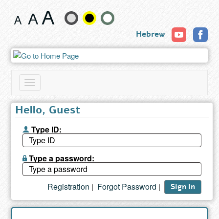
Book
Change
Hebrew
text
size
and
Toggle
color
navigation
Hello, Guest
Type ID:
Type a password:
Registration
Forgot Password
|
|
Sign In