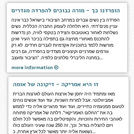
הופרדנו כך - מורה נבוכים להפרדה מגדרים
הפרדה בין נשים וגברים במרחב הציבורי בישראל כבר אינה
עניין פנים־דתי. היא חלחלה לעומק החברה הכללית. נשים
נשלחות לאחור באוטובוס והצידה בטקסי לוויה, הן נדרשות
להתכנס מאחורי מחיצה גם בתפילה בכיכר העיר ואינן
מורשות ללמד בתוכניות אקדמיות לגברים חרדים. לא רק
גורמים שמרניים וקיצוניים מצדדים בהפרדה, גם רבים
במחנה הליברלי סלחנים כלפיה. "הציבור ומעצב...
more information
זו היא אמריקה - דיקונה של אומה
מאז ומתמיד היה יחסן של ארצות העולם לארצות הברית
אמביוולנטי. אבל למרות השניות, עוד ועוד אנשים נוהים
לטעום ממנעמיה כתיירים, ועוד ועוד מהגרים אליה כדי לממש
בה את "החלום האמריקאי". דלתה של אמריקה פתוחה
לאוהבי החירות והזכויות, והקפיטליזם בה מאפשר לכל חולם
ויזם להצליח בגדול. וכך, זה 250 שנה שעיני העולם כולו
נשואות אליה יותר מאשר לכל ארץ אחרת, כ...