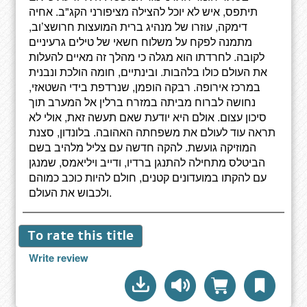
תיתפס, איש לא יוכל להצילה מציפורני הקג"ב. אחיה
דימקה, עוזרו של מנהיג ברית המועצות חרושצ’וב,
מתמנה לפקח על משלוח חשאי של טילים גרעיניים
לקובה. לחרדתו הוא מגלה כי מהלך זה מאיים להעלות
את העולם כולו בלהבות. ובינתיים, חומה הולכת ונבנית
במרכז אירופה. רבקה הופמן, שנרדפת בידי השטאזי,
נחושה לברוח מביתה במזרח ברלין אל המערב תוך
סיכון עצום. אולם היא יודעת שאם תעשה זאת, אולי לא
תראה עוד לעולם את משפחתה האהובה. בלונדון, סצנת
המוזיקה גועשת. להקה חדשה עם צליל מלהיב בשם
הביטלס מתחילה להתנגן ברדיו, ודייב ויליאמס, שמנגן
עם להקתו במועדונים קטנים, חולם להיות כוכב כמוהם
ולכבוש את העולם.
To rate this title
Write review