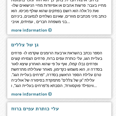
מחייו בעבר: פרשות אהבים או אפיזודות מחיי הנישואים שלו-
ואת כל אלה הוא רושם בפתקים שהוא שולף מכיסו. הוא
כותב מיני מכתבים מוזרים, שאינם נשלחים לנמענים, ביניהם
בני משפחה חברים , עמיתים, אויבי...
more information
גן של צללים
הספר נכתב בהשראת ארבעת הרומנים שקדמו לו- פרחים
בעליית הגג, עלי כותרת עפים ברוח, פרחים הצמיחו קוצים
ופרחים נבלו קמלו, ואף על פי שהוא האחרון שיצא לאור
בסדרה זו, הוא משמש כקדימון, מאחר שעלילתו מתרחשת
טרם עלילת הספר הראשון בסדרה, "פרחים בעליית הגג".
עלילת "גן של צללים" מתמקדת בסיפורה של אוליביה
ווינפילד פוקסוורת', הסבתא מ"פרחים בעליית הגג", ו...
more information
עלי כותרת עפים ברוח